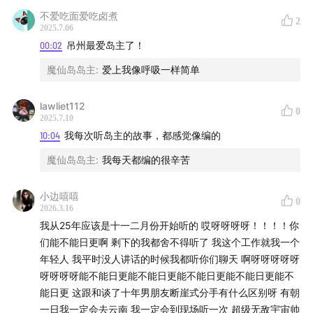
00:37:05
不爱吃面爱吃卤煮
岛主：当年我离嫁给莱奥纳多只差一个漂流瓶～
2
2025.7.06
00:02
吊州最爱岛主了！
00:38:00
饼干：如果吴杨不能养我100年我将写毛笔字讨
薪！
魔仙岛岛主
:
爱上我像呼吸一样简单
01:03:35
饼干：以后拜访小僵尸必须念全“阿波阿波秋秋宝
lawliet112
0
2025.7.10
宝屁屁打雷了”～
10:04
我每次听岛主的故事，都感觉像编的
01:16:55
b仔：每年出一个高质量作品，80岁还能拉脱
魔仙岛岛主
:
我每天都编的很辛苦
大，这就是我与你们许下的10年之约～
小边嘻嘻
0
01:18:57
小僵尸：谁再说阿泽是肿胀的胖子我会把你钉在
2026.3.16
我从25年应该是十一二月份开始听的 哎呀呀呀呀！！！！你
不止喜剧的logo上！
们能不能日更啊 剩下的我都舍不得听了 我这个工作就我一个
年轻人 我平时没人讲话的时候我都听你们聊天 啊呀呀呀呀呀
BGM：
呀呀呀呀能不能日更能不能日更能不能日更能不能日更能不
能日更 这跟和谈了十年男朋友断崖式分手有什么区别呀 有朝
Nightsport—The Bamboos
一日我一定会去云南 我一定会到现场听一次 超级无敌宇宙帅