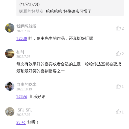
(*≧▽≦)ﾉｼ))
小僵尸（@北多泊亚斯）：成为真神之后我被钉在了不止
咪豆的好朋友
:
哈哈哈哈 好像确实习惯了
喜剧的logo上～
我睡醒就听
吴杨（@吴杨瘦不回120了）：穿越到唐朝我也是神奇宝
2
2025.7.07
贝训练师～
1:23:19
哇，岛主先生的作品，还真挺好听呢
ヾ（^∀^）ﾉ时间轴：
柚时
2
2025.7.07
每次有效果好的嘉宾或者合适的主题，哈哈传达室就会变成
00:03:53
岛主：在梦里谈恋爱算精神出轨？我不都告诉对
最顶最好笑的喜剧播客之一
方我已婚了吗！
自由的吃米
00:15:21
吴杨：在梦里无所不能，我甚至可以创造曲
1
2025.10.19
（qiú）靖希特勒！
1:23:47
音乐好评
00:30:32
b仔：烧烤店里唱k，连锁店养银龙鱼～
ISFJISFJ
1
2025.7.07
00:35:27
大队长：我一年只想挣15万凭什么说我贪婪！
25:43
好听！