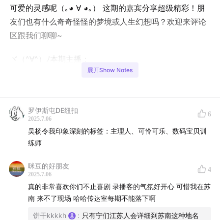
可爱的灵感呢（｡◕ ∀ ◕｡） 这期的嘉宾分享超级精彩！朋
友们也有什么奇奇怪怪的梦境或人生幻想吗？欢迎来评论
区跟我们聊聊~
ヾ（^∀^）ﾉ本期主播：
展开Show Notes
嘉宾-岛主（@魔仙岛岛主）：在梦里和陌生人谈恋爱但坚
持告知对方自己已婚～
罗伊斯屯DE纽扣
6
嘉宾-大队长（@大队长得不行）：作为脱口秀协会主席我
2025.7.06
吴杨令我印象深刻的标签：主理人、可怜可乐、数码宝贝训
简单说两句！
练师
嘉宾-B仔（@B仔不是逼崽）：连锁烧烤店老板在此与你
咪豆的好朋友
4
许下十年之约～
2025.7.06
真的非常喜欢你们不止喜剧 录播客的气氛好开心 可惜我在苏
饼干（@吃饼干吐葡萄皮）：如果吴杨破产了我会写毛笔
南 来不了现场 哈哈传达室每期不能落下啊
字去讨薪！
饼干kkkkh
:
只有宁们江苏人会详细到苏南这种地名