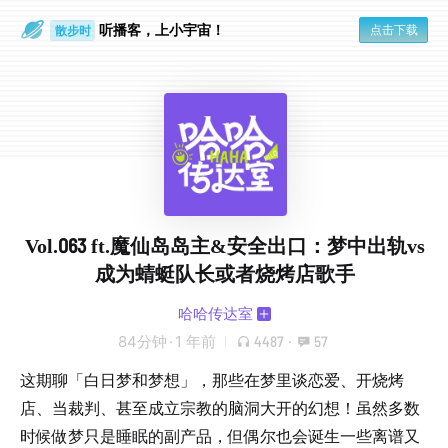
听播客，上小宇宙！
点击下载
散步时
通勤路上
Vol.063 ft.魔仙岛岛主&安全出口：梦中出轨vs
成为蜻蜓队长或者烧烤店歌手
哈哈传达室
84分钟
·
1 年前
4487
·
57
这期聊「白日梦和梦想」，那些在梦里谈恋爱、开烧烤
店、当裁判、甚至成立宗教的脑洞大开的幻想！虽然多数
时候做梦只是睡眠的副产品，但偶尔也会诞生一些离谱又