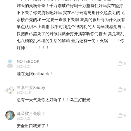
炸天的吴杨哥哥！千万别破产好吗千万坚持住好吗实在坚持
总有一天气死你—陈戚钧
不下去了你去贷款吧好吗 实在不行云南离那什么也蛮近的 近
水楼台先的💰 一定要一直做下去啊 我真的很后悔为什么没有
ヾ（^∀^）ﾉ
早点认识不止喜剧 我平时我是个很内耗的人 每当我感觉自己
快把自己熬死了的时候我就会打开播客听你们聊天 真是我乱
感谢收听由不止喜剧出品的播客节目「哈哈传达室」，来
七八糟凌乱不堪的生活的解药 最后还有一句：火锅！！！你
自昆明的喜剧演员在这个乐子人客厅广交朋友、传递快
好帅！！！！！！
乐，愿朋友们的生活总有笑声环绕，很荣幸我们能陪你大
哈特哈~
NOTEBOOK
0
2025.9.27
剪辑后期：jade
哇在无限callback！
选题策划：小罗
白李生姜Xrispy
0
2025.8.18
总有一天气死你太好听了！！岛主好眼光
出品：不止喜剧
耳朵被月亮咬了
参与线下录制、进听友群、商务咨询请添加微信：
0
2025.7.21
dankouxijuya
安全出口我来了！