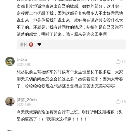
【关于我们】
次都非常坦诚地表达出自己的敏感、微妙的部分，这其实一
定程度上也抚慰了我，因为这部分其实很多人不太好意思地
洛怀：写点文字的撰稿野人 （微博
@洛怀pro
）
说出来，但是你帮我们说出来，就好像在说这其实没什么大
不了的。还就是让我有过同样的情况，别扭但是自己又说不
CK：做点生意的时髦野人（微博
@CKverymuch
）
清楚的感觉，明晰了起来，哦～原来是这么回事啊
如果你喜欢我们的节目，欢迎在小宇宙、苹果播客、网易
洛怀
:
❤️
云音乐、喜马拉雅、QQ音乐订阅「心都野了
HeartBeast」。
沐沐a
12
2025.7.08
想起以前去驾校练车的时候有个女生也是长了很多痘，大家
聊天关切的问她怎么会长这么多？她笑着回来：因为太青春
了，哈哈哈哈😄现在想起还是觉得这回答太完美🤭🤭🤭
梦芸_20cb
10
2025.7.09
今天我就穿的瑜伽裤骑自行车上班…刚好听到这期播客（头
昂的更高了！）“我喜欢这样穿！！！！”