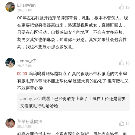
LilianWan
19
2025.7.08
00年左右我就开始穿吊脖露背装，乳贴，根本不管旁人。现
在更要把健身痕迹露出来，路遇凝视男或女，直接盯回去，
只要在市区活动，自我感知安全的地区，不会有太多麻烦。
凝男女其实也怕麻烦，知道你不好惹。其实如果社会包容性
高，我也不想展示那么多敌意。
Jenny_zZ
16
All music credits to：
2025.7.08
00:00
呜呜呜看到标题就点了 真的很烦吊带和腋毛的约束😭
1. 跳舞街-陈慧娴
有腋毛穿吊带能不能正常化😭这些天真的热化了 但有腋毛又
不敢穿背心😭
2. Sub-d - more Jazz guitar
Jenny_zZ
:
嘿嘿！已经勇敢穿上班了！虽在工位还是需要
夹着腋毛行动哈哈哈
3. Christine Lebail - Johnny S.P. 69.603/11
-
芹菜粉蒸肉沫
14
2025.7.08
好喜欢两位博主对一个观点深刻的剖析，另外表白洛怀，每