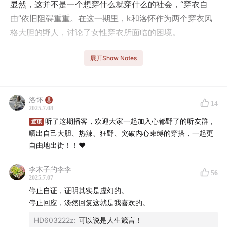
显然，这并不是一个想穿什么就穿什么的社会，“穿衣自
由”依旧阻碍重重。在这一期里，k和洛怀作为两个穿衣风
格大胆的野人，讨论了女性穿衣所面临的困境。
是无处不在的凝视、批判，甚至犯罪，让人不敢再大胆。
展开Show Notes
洛怀曾被人尾随，而k也常遭遇偷拍。
是某种既定的“人设”，把人框死在“只能这样穿”的刻板印象
洛怀
14
里，不敢尝试突破的风格。是无数指指点点的噪音，让你
2025.7.08
听了这期播客，欢迎大家一起加入心都野了的听友群，
听不见自己内心的声音。渐渐地，你根本不知道自己“想穿
置顶
晒出自己大胆、热辣、狂野、突破内心束缚的穿搭，一起更
什么”。
自由地出街！！❤️
我们不仅要对外界肮脏的凝视说不，也要释放自己内心的
李木子的李李
56
声音，听一听自己到底喜欢什么，渴望什么。不要再压抑
2025.7.07
自己，质疑自己，解构自己，而是去实现自己。
停止自证，证明其实是虚幻的。
停止回应，淡然回复这就是我喜欢的。
我们是野人，我们永远是自由的。
HD603222z
:
可以说是人生箴言！