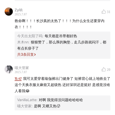
👀注意：本期将有两人穿比基尼上街！
Zy呐
31
2025.7.07
【听友群】
救命啊！！！长沙真的太热了！！！为什么女生还要穿内
衣！！！！
如果你喜欢我们的节目，欢迎加入听友群和我们一起聊
今天出太阳了吗
:
每天都是吊带都好热
天，洛怀和k在群里等大家哦~（如果无法获得二维码，请
木木nn
:
狠狠赞了，那么厚的胸垫，走几步路就闷汗，都
添加ckverymuch07，并注明听友群）
有点长疹子了
共
3
条回复
喵大管家
20
2025.7.07
15:47
我可太爱穿着瑜伽裤出门健身了 短裤背心就上地铁去了
这个天换衣服太麻烦又超级热 还好深圳还是挺好 是感觉没啥
人看我😂
VanillaLatte
:
对啊 我觉得没问题哈哈哈哈
喵大管家
:
是啊 又晒又热🥵