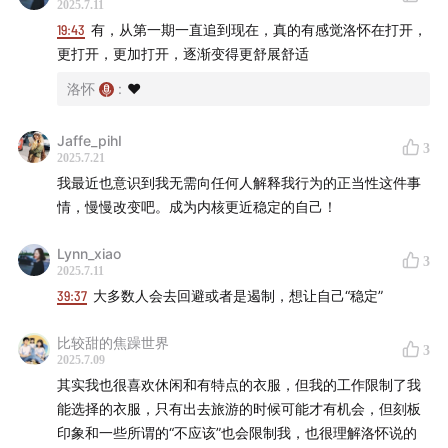
2025.7.11
19:43
有，从第一期一直追到现在，真的有感觉洛怀在打开，
更打开，更加打开，逐渐变得更舒展舒适
洛怀
:
❤️
Jaffe_pihI
3
2025.7.21
我最近也意识到我无需向任何人解释我行为的正当性这件事
情，慢慢改变吧。成为内核更近稳定的自己！
Lynn_xiao
3
2025.7.11
39:37
大多数人会去回避或者是遏制，想让自己“稳定”
比较甜的焦躁世界
3
2025.7.09
其实我也很喜欢休闲和有特点的衣服，但我的工作限制了我
能选择的衣服，只有出去旅游的时候可能才有机会，但刻板
印象和一些所谓的“不应该”也会限制我，也很理解洛怀说的