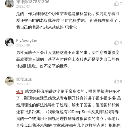
邓律师187851306
7
2025.7.07
是的，作为律师这个职业穿着也是被标签化，实习期穿着可
爱还被当时的老板批评过 当时也很委屈。 但是现在执业了，
我自己的着装也越来越成熟 职业化
FlyAwayLin
5
2025.7.08
男性光膀子不会让人觉得这是不正常的事，女性穿衣露肤度
高就要遭人诟病，甚至有时候穿上衣服也还是要为自己的身
体感到羞耻。好不公平的世界。
霡霂潇潇
8
2025.7.07
41:18
感觉洛怀真的讲这个例子蛮多次的，播客里都讲好多次
了，那现实生活里感觉从青春期开始真的讲了很多很多😭 虽
然用理性的解法推导出了过程，解出了答案，但感觉和和解
还有很多距离。（我最近也有和DeepSeek反复陈述我青春
期的一个被我用不同视角理性解释过很多次的痛点，蒂老师
直接点出我还未和解 大家或许都有几个这样的点叭）抱抱你