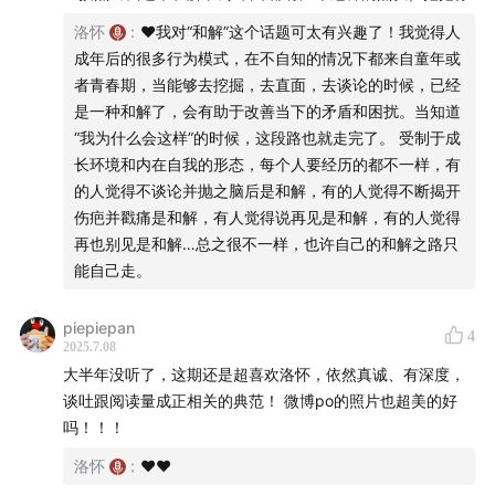
洛怀
:
❤️我对“和解”这个话题可太有兴趣了！我觉得人
成年后的很多行为模式，在不自知的情况下都来自童年或
者青春期，当能够去挖掘，去直面，去谈论的时候，已经
是一种和解了，会有助于改善当下的矛盾和困扰。当知道
“我为什么会这样”的时候，这段路也就走完了。 受制于成
长环境和内在自我的形态，每个人要经历的都不一样，有
的人觉得不谈论并抛之脑后是和解，有的人觉得不断揭开
伤疤并戳痛是和解，有人觉得说再见是和解，有的人觉得
再也别见是和解…总之很不一样，也许自己的和解之路只
能自己走。
piepiepan
4
2025.7.08
大半年没听了，这期还是超喜欢洛怀，依然真诚、有深度，
谈吐跟阅读量成正相关的典范！ 微博po的照片也超美的好
吗！！！
洛怀
:
❤️❤️