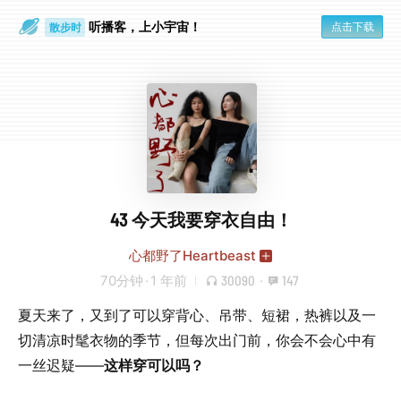
听播客，上小宇宙！
点击下载
散步时
通勤路上
43 今天我要穿衣自由！
心都野了Heartbeast
70分钟
·
1 年前
30090
·
147
夏天来了，又到了可以穿背心、吊带、短裙，热裤以及一
切清凉时髦衣物的季节，但每次出门前，你会不会心中有
一丝迟疑——
这样穿可以吗？