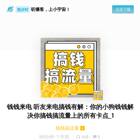
听播客，上小宇宙！
点击下载
散步时
通勤路上
钱钱来电 听友来电搞钱有解：你的小狗钱钱解
决你搞钱搞流量上的所有卡点_1
搞钱搞流量
96分钟
·
1 年前
449
·
5