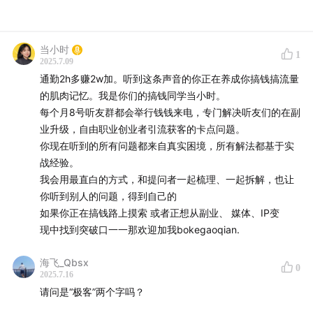
当小时
1
2025.7.09
通勤2h多赚2w加。听到这条声音的你正在养成你搞钱搞流量
的肌肉记忆。我是你们的搞钱同学当小时。
每个月8号听友群都会举行钱钱来电，专门解决听友们的在副
业升级，自由职业创业者引流获客的卡点问题。
你现在听到的所有问题都来自真实困境，所有解法都基于实
战经验。
我会用最直白的方式，和提问者一起梳理、一起拆解，也让
你听到别人的问题，得到自己的
如果你正在搞钱路上摸索 或者正想从副业、 媒体、IP变
现中找到突破口一一那欢迎加我bokegaoqian.
海飞_Qbsx
0
2025.7.16
请问是“极客”两个字吗？