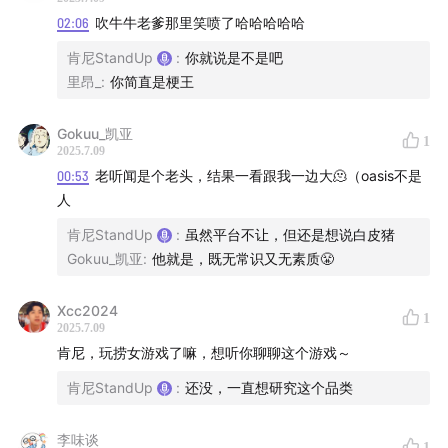
02:06
吹牛牛老爹那里笑喷了哈哈哈哈哈
肯尼StandUp
:
你就说是不是吧
里昂_
:
你简直是梗王
Gokuu_凯亚
1
2025.7.09
00:53
老听闻是个老头，结果一看跟我一边大🫠（oasis不是
人
肯尼StandUp
:
虽然平台不让，但还是想说白皮猪
Gokuu_凯亚
:
他就是，既无常识又无素质😤
Xcc2024
1
2025.7.09
肯尼，玩捞女游戏了嘛，想听你聊聊这个游戏～
肯尼StandUp
:
还没，一直想研究这个品类
李味谈
1