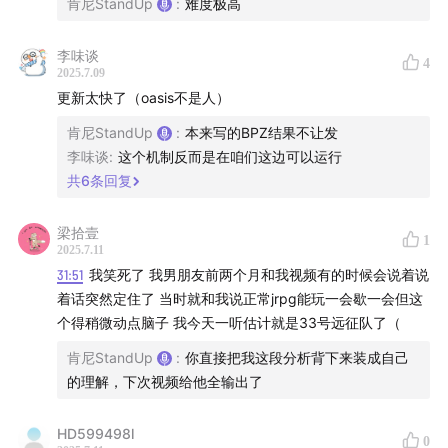
肯尼StandUp
:
难度极高
李味谈
4
2025.7.09
更新太快了（oasis不是人）
肯尼StandUp
:
本来写的BPZ结果不让发
李味谈
:
这个机制反而是在咱们这边可以运行
共
6
条回复
梁拾壹
1
2025.7.11
31:51
我笑死了 我男朋友前两个月和我视频有的时候会说着说
着话突然定住了 当时就和我说正常jrpg能玩一会歇一会但这
个得稍微动点脑子 我今天一听估计就是33号远征队了（
肯尼StandUp
:
你直接把我这段分析背下来装成自己
的理解，下次视频给他全输出了
HD599498l
0