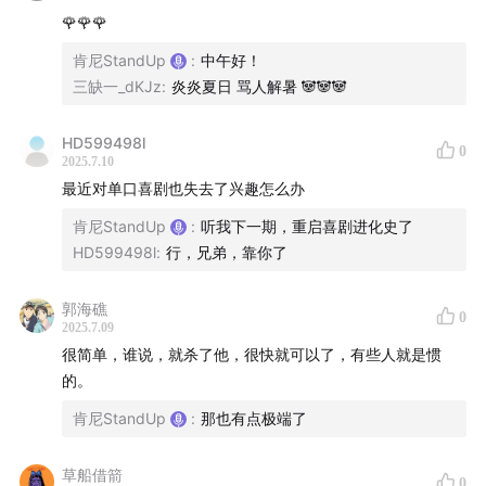
🌹🌹🌹
肯尼StandUp
:
中午好！
三缺一_dKJz
:
炎炎夏日 骂人解暑 🐼🐼🐼
HD599498l
0
2025.7.10
最近对单口喜剧也失去了兴趣怎么办
肯尼StandUp
:
听我下一期，重启喜剧进化史了
HD599498l
:
行，兄弟，靠你了
郭海礁
0
2025.7.09
很简单，谁说，就杀了他，很快就可以了，有些人就是惯
的。
肯尼StandUp
:
那也有点极端了
草船借箭
0