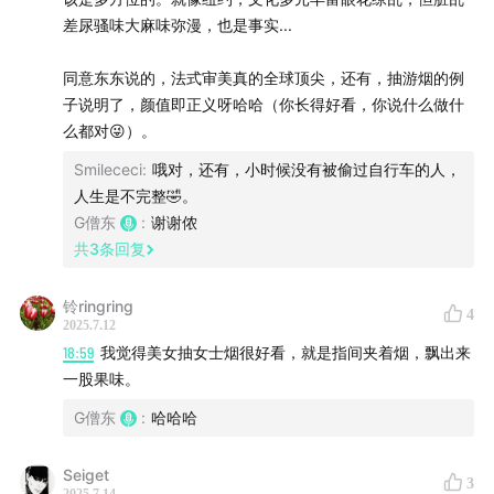
差尿骚味大麻味弥漫，也是事实...
同意东东说的，法式审美真的全球顶尖，还有，抽游烟的例
子说明了，颜值即正义呀哈哈（你长得好看，你说什么做什
么都对😜）。
Smilececi
:
哦对，还有，小时候没有被偷过自行车的人，
人生是不完整🤣。
G僧东
:
谢谢侬
共
3
条回复
铃ringring
4
2025.7.12
18:59
我觉得美女抽女士烟很好看，就是指间夹着烟，飘出来
一股果味。
G僧东
:
哈哈哈
Seiget
3