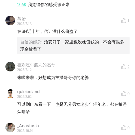
18:48
我觉得你的感受很正常
慕飴
1
2025.7.13
在SH近十年，估计没什么偷盗了
自信的邵总
:
治安好了，家里也没啥值钱的，不会有很多
现金放着了
喜欢吃牛筋丸的杰哥
2
2025.7.12
来啦来啦，好想成为主播哥哥你的老婆
quleiceland
0
2026.2.02
可以到广东看一下，也是无分男女老少年轻年老，都在抽游
烟哈哈
_Anastasia
0
2025.10.04