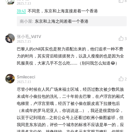
8
2025.7.13
39:43
不同意，东京和上海直接差着一个香港
南小屋
:
东京和上海之间差着一个香港
张小毛_Vd1V
3
2025.7.15
巴黎人的chill其实也是努力搭配出来的，他们追求一种不费
力的时尚，其实背后暗搓搓努力，以及人瘦瘦的也是因为全
民服美役，大家几乎不怎么吃……（别问我怎么知道😂）
Smilececi
2
2025.7.13
尽管小时候在人民广场来福士区域，经历过数次被少数民族
未成年小偷拉包的洗礼，二十年前去巴黎，在卢浮宫的厢式
电梯里，卢浮宫里哦，经历了被小偷在眼皮底下拉腰包后
（未成年的罗马尼亚人，你说说这...），我还是很震惊😲，
以至于记到现在...之前公众号上还看过欧洲小偷图鉴🤣，但
我同意东东说的，评价一个城市的标准不应该是单一的，应
该是多方位的。就像纽约，文化多元丰富眼花缭乱，但脏乱