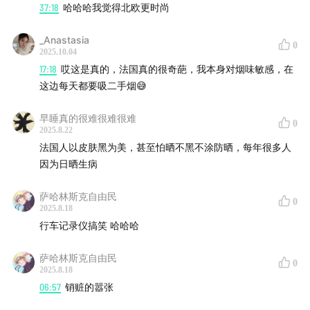
37:18
哈哈哈我觉得北欧更时尚
_Anastasia
0
2025.10.04
17:18
哎这是真的，法国真的很奇葩，我本身对烟味敏感，在
这边每天都要吸二手烟😅
早睡真的很难很难很难
0
2025.8.22
法国人以皮肤黑为美，甚至怕晒不黑不涂防晒，每年很多人
因为日晒生病
萨哈林斯克自由民
0
2025.8.18
行车记录仪搞笑 哈哈哈
萨哈林斯克自由民
0
2025.8.18
06:57
销赃的嚣张