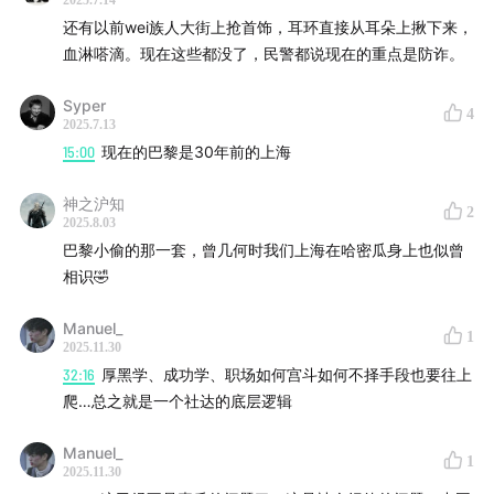
2025.7.14
还有以前wei族人大街上抢首饰，耳环直接从耳朵上揪下来，
血淋嗒滴。现在这些都没了，民警都说现在的重点是防诈。
Syper
4
2025.7.13
15:00
现在的巴黎是30年前的上海
神之沪知
2
2025.8.03
巴黎小偷的那一套，曾几何时我们上海在哈密瓜身上也似曾
相识🤣
Manuel_
1
2025.11.30
32:16
厚黑学、成功学、职场如何宫斗如何不择手段也要往上
爬…总之就是一个社达的底层逻辑
Manuel_
1
2025.11.30