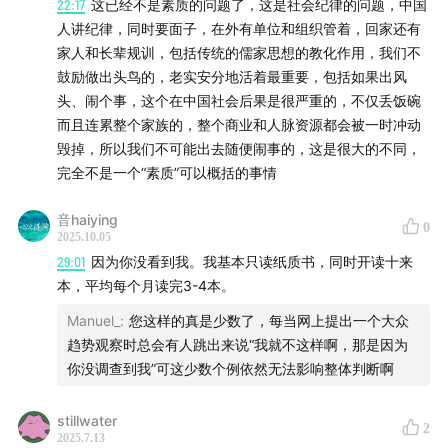
22:17
这已经不是素质的问题了，这是社会纪律的问题，中国
人讲纪律，同时要面子，在外有单位和组织管着，回家还有
家人和长辈规训，包括传统的儒家思想的教化作用，我们不
鼓励做出头鸟的，老实安分地活着最重要，包括如果出风
头、闹个事，这个在中国社会后果是很严重的，不仅丢饭碗
而且连累整个家族的，整个商业和人脉资源都会被一时冲动
毁掉，所以我们不可能出去随便闹事的，这是很大的不同，
完全不是一个“素质”可以概括的事情
音haiying
0
2025.10.05
29:01
因为你没看到我。我基本只读纸质书，同时开读十来
本，平均每个月读完3-4本。
Manuel_
:
您这样的真是少数了，每当网上提出一个大众
趋势观察时总会有人跳出来说“我就不这样啊，那是因为
你没调查到我”可这少数个例依然无法影响整体判断啊
stillwater
2
2025.7.13