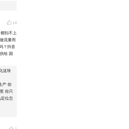
行等更广
14
子都扣不上
了做流量而
了吗？抖音
供给 因
化这块
生产 你
里 你只
品定位怎