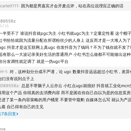
红书如何从最初的时尚美妆分享扩展到涵盖吃喝玩乐、家居旅
carlett111
:
因为都是男嘉宾才会开麦点评，站在高位说理应正确的话
活百科”？
89556z
5.7.15
一半受不了 谁说抖音就pgc为主 小红书就ugc为主？定量定性看 这个帽
红书恰恰就因为流量分配在所谓粉丝少的人身上 这反而才是一大堆人为
ugc 抖音才是这互联网上真ugc 你发抖音为了钱吗？不为了钱你就不发
远有那么一大波记录美好生活的普通用户 小红书怎么做都不可能做出这种
你分发调性就定调了 就是一伪ugc平台
H-1
:
对，这种划分分成不严谨，论 ugc 数量抖音远远超过小红书，差异
他们没有说到点子上
HD89556z
:
总是不带脑子人云亦云 小红点ugc就很好 抖音就工业化mcn
得用这个产品 你得真的去消费内容 而不是困在你自己自以为是的信息茧房
是进了某一条内容策略的用户桶里 不要管中窥豹 自媒体怎么写 就认为产
么着 自己得有自己的主见
共
7
条回复
eve