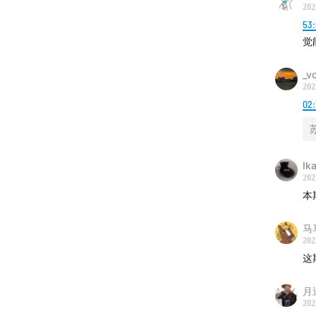
202
53:
觉
_v
202
02:
【图】
18:35
「
Ik
19:42
相
202
本
马
202
这
月
202