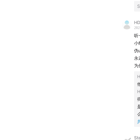
15:43
小
S
阔的“生
HD
202
听
小
伪
永
为
H
St