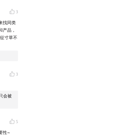
3
来找同类
和产品，
出征寸草不
容将不
3
只会被
产生什么
5
一个镜
要性~