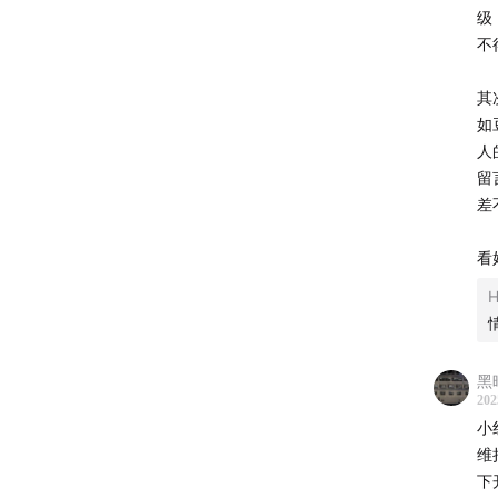
级
不
其
如
人
留
差
看
H
【图】▲
黑
06:18
生
202
小
11:22
「
维
下