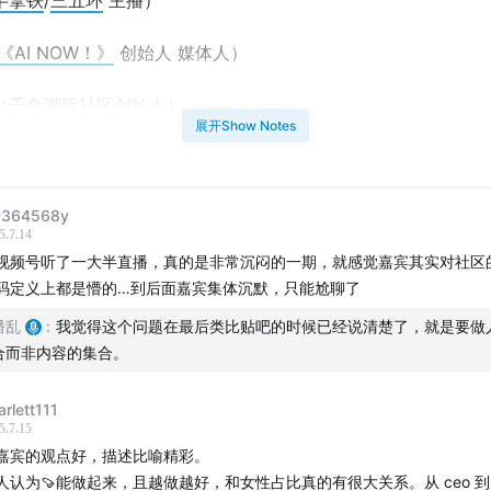
半拿铁
/
三五环
主播）
《AI NOW！》
创始人 媒体人）
（千岛潮玩社区创始人）
展开Show Notes
潘乱（「乱翻书」主理人）
鸣谢：感谢资深社区从业者
孙达云
为本期讨论提供策划支持
364568y
5.7.14
间线】
视频号听了一大半直播，真的是非常沉闷的一期，就感觉嘉宾其实对社区
码定义上都是懵的…到后面嘉宾集体沉默，只能尬聊了
潘乱
:
我觉得这个问题在最后类比贴吧的时候已经说清楚了，就是要做
合而非内容的集合。
红书slogan演变史
arlett111
5.7.15
嘉宾的观点好，描述比喻精彩。
人认为🍠能做起来，且越做越好，和女性占比真的有很大关系。从 ceo 