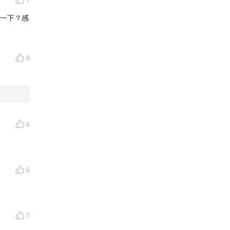
7
解一下？感
8
6
6
7