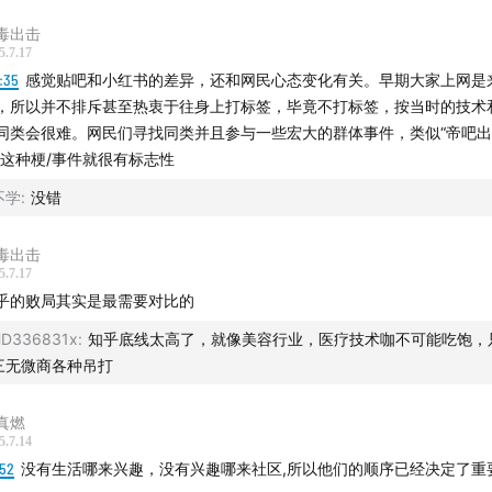
毒出击
5.7.17
7:35
感觉贴吧和小红书的差异，还和网民心态变化有关。早期大家上网是
，所以并不排斥甚至热衷于往身上打标签，毕竟不打标签，按当时的技术
同类会很难。网民们寻找同类并且参与一些宏大的群体事件，类似“帝吧
”这种梗/事件就很有标志性
不学
:
没错
“你的生活指南”到“你的生活兴趣社区”，是否意味着小红书的内
毒出击
5.7.17
“有用”信息，而是更多地追求“兴趣”和“体验”？
乎的败局其实是最需要对比的
兴趣，是小红书所有连接的触发器和通行证」
D336831x
:
知乎底线太高了，就像美容行业，医疗技术咖不可能吃饱，
三无微商各种吊打
实用性到兴趣性的转变，会对小红书用户使用习惯和内容创作
真燃
5.7.14
因为真实，小红书构成了一个真实的我们线下世界在线上世界的
:52
没有生活哪来兴趣，没有兴趣哪来社区,所以他们的顺序已经决定了重