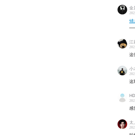
像」
金
202
33:56
从
48
—
二
江
34:11
社
202
这
37:57
人
小
39:24
推
202
这
42:57
内
HD
202
46:48
怎
感
47:02
「
太
202
51:51
社
叫