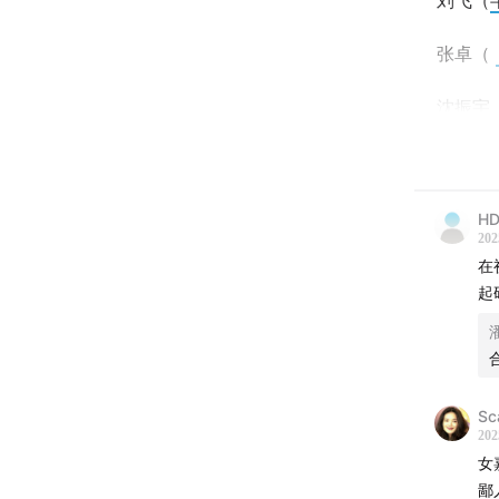
刘飞（
张卓（
沈振宇
主播：
*特别
HD
202
⏰【时
在
起
一
02:20
小
Sc
202
女
鄙