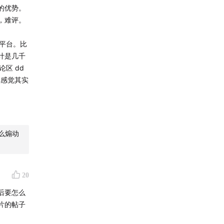
的优势。
，难评。
他平台。比
计是几千
区 dd
人感觉其实
么煽动
20
后要怎么
片的帖子