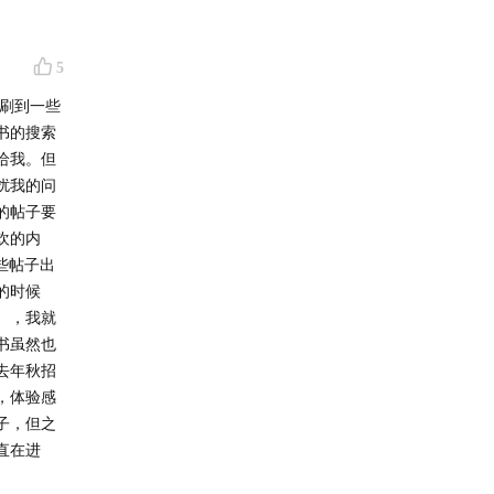
5
刷到一些
书的搜索
给我。但
扰我的问
的帖子要
欢的内
些帖子出
的时候
），我就
书虽然也
去年秋招
，体验感
子，但之
直在进
。