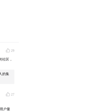
29
的社区，
人的集
27
到用户量