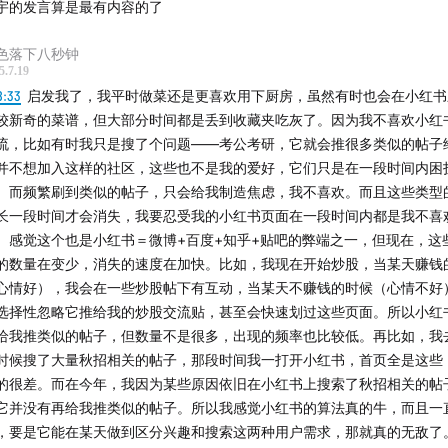
宇的发言算是最有内容的了
色落下八秒钟
5.7.19
8:33
启发我了，我平时做菜还是更喜欢用下厨房，虽然有时也会在小红书
较新奇的菜谱，但大部分时间都是丢到收藏夹吃灰了。因为我不喜欢小红
流，比如有时我只是搜了个问题——考公考研，它就会推很多类似的帖子
并不想加入这样的社区，这些也不是我的爱好，它们只是在一段时间内困
。而频繁刷到类似的帖子，只会给我制造焦虑，我不喜欢。而且这些类型
长一段时间才会消失，我要忍受我的小红书页面在一段时间内都是我不喜
。感觉这个也是小红书＝微博+百度+知乎+贴吧的弊端之一，但现在，这
的数量在变少，消失的速度在加快。比如，我现在开始炒股，当某天赚钱
心情好），我会在一些炒股帖下有互动，当某天不赚钱的时候（心情不好
选择性忽略它推给我的炒股交流贴，甚至会快速划过这些页面。所以小红
给我推类似的帖子，但数量不是很多，出现的频率也比较低。再比如，我
时候搜了大量秋招相关的帖子，那段时间我一打开小红书，首页全是这些
的很差。而在今年，我因为某些原因依旧在小红书上搜索了秋招相关的帖
它并没有再给我推类似的帖子。所以我感觉小红书的算法真的牛，而且一
，要是它能在某天做到区分兴趣和搜索这两种用户需求，那就真的无敌了