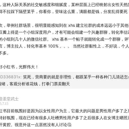
，这种人际关系的社交敏感度和细腻度，某种层面上已经映射出女性天然
得不拉踩下隔壁某乎，你看你，登味这么重，满眼都是钱，分发乱得要死
次，举例社群场景，很明显能感知到在 xhs 建立社群的成本远远小于其
豆瓣上得是一个小组深度用户，才有可能会组建一个兴趣群聊，转化率估
的小组到几十人的微信社群。 xhs 基本一个帖子就能转化成一个群聊，评论
言，博主拉人，转化率基本 100% 。。。 当然社群黏性上，不好说，个
不多。
好小红书，光辉伟大！
D336831x
:
笑死，营商要的就是非理性，都跟某乎一样各种门儿清还怎
情绪，客观分析谁花钱，打拳门票卖翻天
小红书Slogan演变历程
暗圣堂武士
活、兴趣、社区，这三个关键词如何排序？
5.7.15
红书目前氛围好是因为以女性用户为主，它最大的问题是男性用户多了之
Slogan不是说出来的，而是做出来的」
持好氛围，现在已经有很多人吐槽男性用户多了之后很多人在女博主晒照
开黄腔。很意外这一点居然没有人讨论🤔