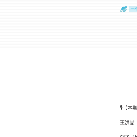
眼
一
🎙【
王洪喆