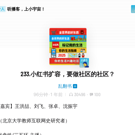
睛好累
个人
听播客，上小宇宙！
233.小红书扩容，要做社区的社区？
乱翻书
96分钟
·
1 年前
30496
·
100
本期嘉宾】王洪喆、刘飞、张卓、沈振宇
（北京大学教师互联网史研究者）