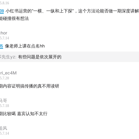
5.8.16
09
小红书运营的“一横、一纵和上下探”，这个方法论能否做一期深度讲
能碰撞很有想法
chor
5.7.14
15
像老师上课在点名hh
▲小红书1.0版本：香港购物指南
苏先生yz
:
有些问题是依次展开的
社交是发生在素人之间的，KOL对平台使用非常工具化。」
ari_ec4M
关图书推荐：《
美国大城市的死与生》（[加]简·雅各布斯 著）
5.7.20
期内容证明搞传播的真不用读研
马哥
5.7.18
期比较噶 嘉宾认知不太行
追风
5.7.14