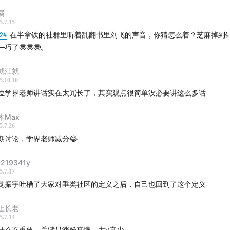
属
5.7.15
利他、有用到更多的记录生活
:24
在半拿铁的社群里听着乱翻书里刘飞的声音，你猜怎么着？芝麻掉到
—巧了🤓🤓🤓。
就江就
区UGC的本质是什么？是人的连接还是人跟内容的连接？
5.10.10
位学界老师讲话实在太冗长了，其实观点很简单没必要讲这么多话
是需求的集合
木Max
荐算法革命助推了点对点高效社交的实现社交。
5.7.26
期讨论，学界老师减分😂
容选型：漂流瓶vs内容AV
219341y
5.7.17
么让UGC的长尾价值被重新发现？
觉振宇吐槽了大家对垂类社区的定义之后，自己也回到了这个定义
评论区做得好其实才能算是社区。」
上长老
5.7.14
区平台如何处理大众化内容与小众兴趣的关系？
什么不重要，关键是涨粉真慢，大v真少。