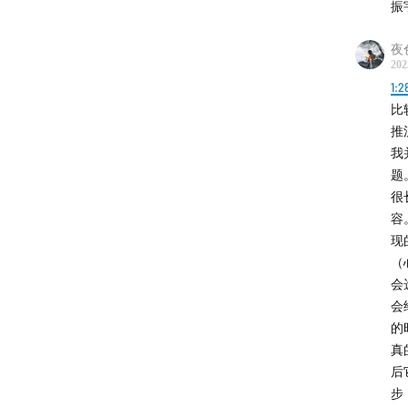
振
夜
202
1:2
比
推
我
题
很
容
现
（
会
会
的
真
后
步