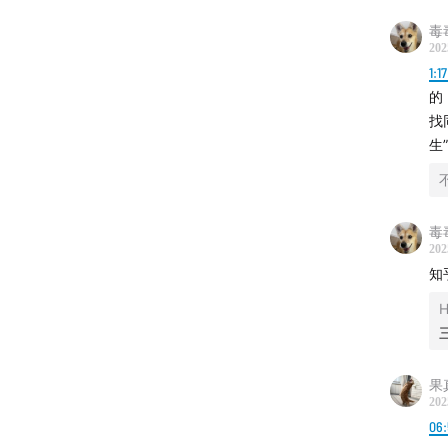
毒
202
1:1
的
找
生
21:44
从
毒
202
再局限于
知
22:22
「
H
25:56
从
影响？
果
202
29:18
「
06