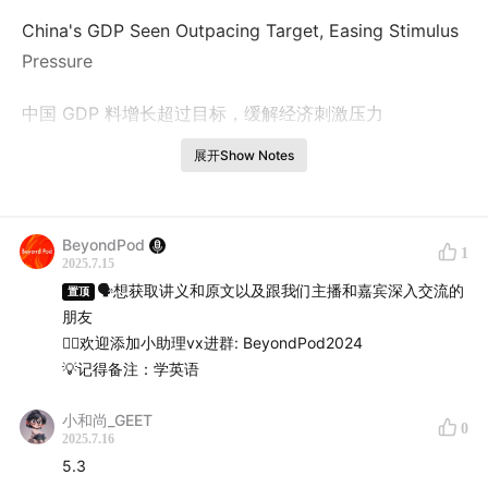
China's GDP Seen Outpacing Target, Easing Stimulus
Pressure
中国 GDP 料增长超过目标，缓解经济刺激压力
展开Show Notes
Official figures due Tuesday are expected to show
gross domestic product rose 5.1% year-on-year in the
quarter ended June, according to a Bloomberg
BeyondPod
1
survey. While slower than the first quarter, it would
2025.7.15
still put first-half growth at 5.3%, comfortably above
🗣想获取讲义和原文以及跟我们主播和嘉宾深入交流的
置顶
Beijing's annual target of around 5%, the survey
朋友
👉🏻欢迎添加小助理vx进群: BeyondPod2024
shows.
💡记得备注：学英语
据彭博社的一项调查，本周二将公布的官方数据预计显
小和尚_GEET
0
示，在截至 6 月的二季度，中国国内生产总值同比增长
2025.7.16
5.1%。调查显示，虽然比第一季度有所放缓，但上半年的
5.3