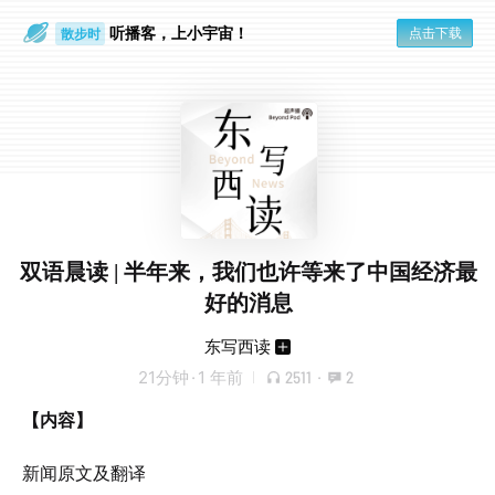
听播客，上小宇宙！
点击下载
散步时
通勤路上
双语晨读 | 半年来，我们也许等来了中国经济最
好的消息
东写西读
21分钟
·
1 年前
2511
·
2
【内容】
新闻原文及翻译