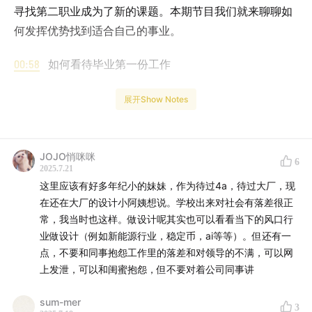
寻找第二职业成为了新的课题。本期节目我们就来聊聊如
何发挥优势找到适合自己的事业。
00:58
如何看待毕业第一份工作
04:40
思路一：毕业后进入大厂
展开Show Notes
13:55
思路二：万金油专业也能弯道超车
JOJO悄咪咪
6
20:30
思路三：如何接触更多的行业
2025.7.21
这里应该有好多年纪小的妹妹，作为待过4a，待过大厂，现
27:38
思路四：体制内的爱与恨
在还在大厂的设计小阿姨想说。学校出来对社会有落差很正
常，我当时也这样。做设计呢其实也可以看看当下的风口行
32:50
社会人选择第二职业的不同路径
业做设计（例如新能源行业，稳定币，ai等等）。但还有一
点，不要和同事抱怨工作里的落差和对领导的不满，可以网
45:40
不同类型命盘适合用什么方式寻找第二职业
上发泄，可以和闺蜜抱怨，但不要对着公司同事讲
59:30
一个规划日程的小方法
sum-mer
3