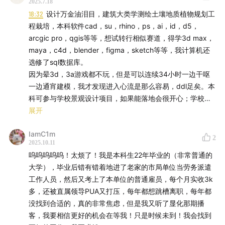
2025.7.18
1:02:10
放下沉重的行囊，行动起来最重要
18:32
设计万金油泪目，建筑大类学测绘土壤地质植物规划工
程栽培，本科软件cad，su，rhino，ps，ai，id，d5，
公众号：人民路量子家
arcgic pro，qgis等等，想试转行相似赛道，得学3d max，
maya，c4d，blender，figma，sketch等等，我计算机还
bgm: until we rich - Ice Cube/Krayzie Bone
选修了sql数据库。
因为晕3d，3a游戏都不玩，但是可以连续34小时一边干呕
一边通宵建模，我才发现进入心流是那么容易，ddl足矣。本
科可参与学校景观设计项目，如果能落地会很开心；学校组
织下乡写生、外地实践，经常山里徒步一整天，师生一块吃
展开
野果，辨认植物，我才发现自己没有想象中那么恐高，相
IamC1m
反，我很享受这种悬崖边的刺激感。
2
2025.10.11
在设计院是X（姓氏）工，在大厂是美工，“工”听着总给我一
呜呜呜呜呜！太烦了！我是本科生22年毕业的（非常普通的
种严守工程规范的责任感，“美工”更像是软件人，而想象中
大学），毕业后错有错着地进了老家的市局单位当劳务派遣
天马行空的设计师感少有。现在细分赛道很多，设计看着是
工作人员，然后又考上了本单位的普通雇员，每个月实收3k
万金油，但在专业领域做好感觉也很难。又是一年毕业季，
多，还被直属领导PUA又打压，每年都想跳槽离职，每年都
希望能在未来的社会实践中逐步找准方向深耕。
没找到合适的，真的非常焦虑，但是我又听了显化那期播
客，我要相信更好的机会在等我！只是时候未到！我会找到