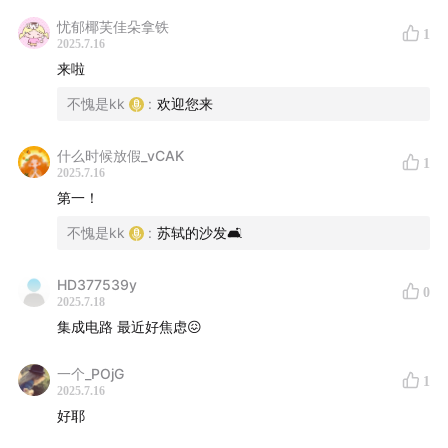
忧郁椰芙佳朵拿铁
1
2025.7.16
来啦
不愧是kk
:
欢迎您来
什么时候放假_vCAK
1
2025.7.16
第一！
不愧是kk
:
苏轼的沙发🛋
HD377539y
0
2025.7.18
集成电路 最近好焦虑😖
一个_POjG
1
2025.7.16
好耶