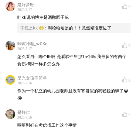
是好梦呀
0
2025.7.17
哇kk说的博主是酒酿圆子嘛
不愧是kk
:
啊哈哈哈是的！！竟然精准定位了
咔嚓咔嚓_w0Kc
0
2025.7.17
怎么看自己哪个旺啊 是看软件里那15个吗 我最多的有两个
食伤和财一样多怎么办
星光女孩不简单
0
2025.7.16
作为一个私立的幼儿园老师且没有寒暑假的我轻轻的碎了😭
😭
是虾仁
0
2025.7.16
嘻嘻刚好在考虑找工作这个事情