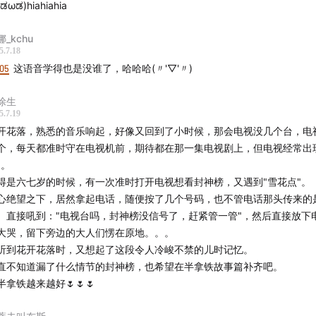
ಡωಡ)hiahiahia
_kchu
5.7.18
:05
这语音学得也是没谁了，哈哈哈(〃'▽'〃)
：毛阿敏《神的传说》选段
涂生
5.7.19
：豆包
开花落，熟悉的音乐响起，好像又回到了小时候，那会电视没几个台，电
个，每天都准时守在电视机前，期待都在那一集电视剧上，但电视经常出
ffany
"。
得是六七岁的时候，有一次准时打开电视想看封神榜，又遇到"雪花点"。
考资料：
心绝望之下，居然拿起电话，随便按了几个号码，也不管电话那头传来的
。直接吼到："电视台吗，封神榜没信号了，赶紧管一管"，然后直接放下
神演义》 许仲琳 人民文学出版社
大哭，留下旁边的大人们愣在原地。。。
神演义》 许仲琳 陆西星 导读、点评、注释：孙见坤 岳麓书社
听到花开花落时，又想起了这段令人冷峻不禁的儿时记忆。
直不知道漏了什么情节的封神榜，也希望在半拿铁故事篇补齐吧。
令群神——李天飞“封神”笔记》 李天飞 江苏凤凰文艺出版社
半拿铁越来越好🌷🌷🌷
epSeek、腾讯元宝、豆包等亦有帮助