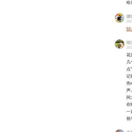
哈(
娜娜
202
——
50
片尾曲
细
202
封面图
花
几
制作：Ti
点
记
主要参
伤
声
《封
间
《封
在
一
《号
祝
De