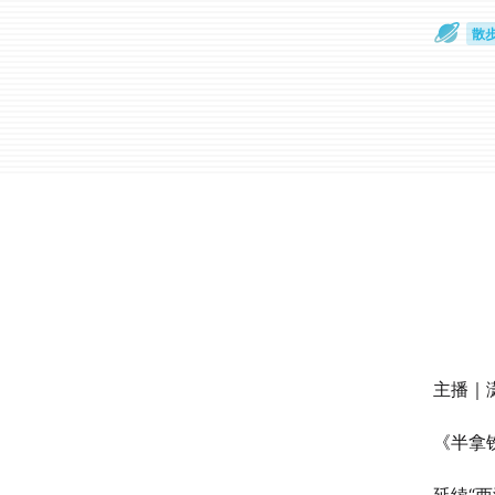
散
通
主播｜
《半拿