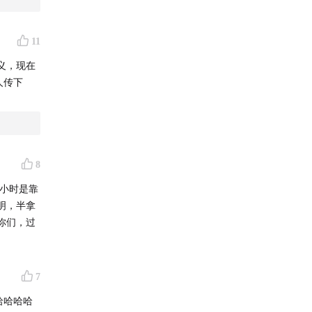
11
义，现在
人传下
8
小时是靠
明，半拿
你们，过
7
哈哈哈哈