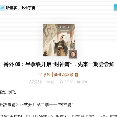
步时
听播客，上小宇宙！
勤路上
番外 09：半拿铁开启“封神篇”，先来一期尝尝鲜
半拿铁 | 商业沉浮录
87分钟
·
1 年前
68160
·
269
潇磊 刘飞
铁·故事篇》正式开启第二季——“封神篇”