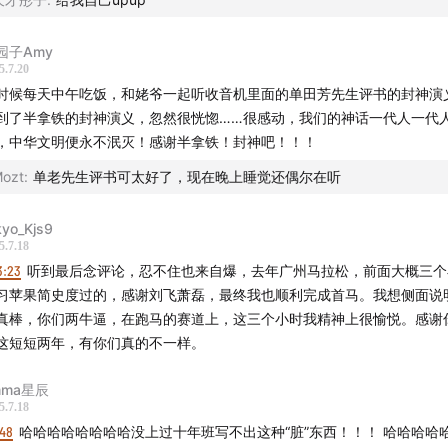
园子Amy
5.7.20
时候每天中午吃饭，和姥爷一起听收音机里面的单田芳先生评书的封神演
到了半拿铁的封神演义，忽然很恍惚……很感动，我们的神话一代人一代
，中华文明便永不泯灭！感谢半拿铁！封神吧！！！
ozt
:
单老先生评书可太好了，现在晚上睡觉还偶尔在听
kyo_Kjs9
5.7.18
3:23
听到最后念评论，忍不住也来自爆，去年广州马拉松，前面大概三个
习苹果简史度过的，感谢刘飞萧磊，最终我也顺利完成首马。我想侧面说
真棒，你们两牛逼，在跑马的赛道上，这三个小时我精神上很愉悦。感谢
这短短两年，有你们真的不一样。
mma星辰
5.7.18
:48
哈哈哈哈哈哈哈哈没上过十年班写不出这种“脏”东西！！！ 哈哈哈哈