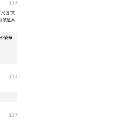
2
尺度”真
服装道具
外婆每
2
3