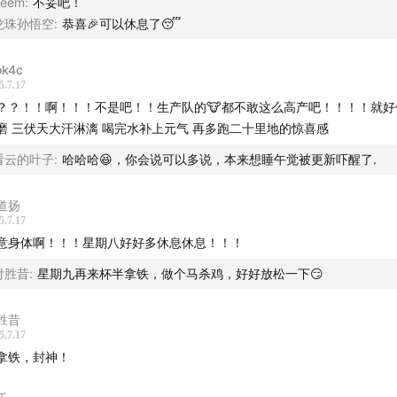
Seem
:
不妥吧！
龙珠孙悟空
:
恭喜🎉可以休息了😴
4
商纣继位风云变
ok4c
女娲宫祸起北征
5.7.17
？？！！啊！！！不是吧！！生产队的🐮都不敢这么高产吧！！！！就好
7
妖魅乱世祸朝歌
磨 三伏天大汗淋漓 喝完水补上元气 再多跑二十里地的惊喜感
看云的叶子
:
哈哈哈😆，你会说可以多说，本来想睡午觉被更新吓醒了.
3
朝歌朝觐现乱象
苏护直谏触龙颜
道扬
5.7.17
意身体啊！！！星期八好好多休息休息！！！
虚实交织辨封神
付胜昔
:
星期九再来杯半拿铁，做个马杀鸡，好好放松一下😏
胜昔
5.7.17
拿铁，封神！