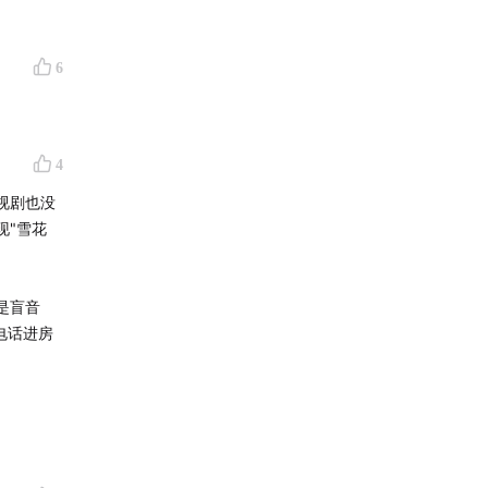
6
4
视剧也没
现"雪花
是盲音
电话进房