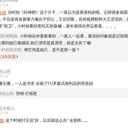
蒂夫叫布斯
5.7.18
0:43
当时拍《封神榜》这个片子，一直以为是香港拍的呢。记得很多画面“
，不仅是有血腥暴力像比干挖心，王后挖眼，也有狐狸精和大王涩涩的，
常“前卫”，小时候看的害怕又刺激😂，家长都得在旁边看着。。。。
周郎弗顾曲
:
小时候在外婆家看的，一家人一起看，最深的印象就是记得我
次看到妲己都感叹:妲己漂亮是真漂亮，就是太坏了😂
不朽的阿涅斯
:
傅艺伟是妲己，是不是那一版？
共
3
条回复
色山然
5.7.21
播主播，一人血书求 全家/711/罗森式便利店的营造🙌
黛色山然
:
营销 打错惹
是木棍儿
5.7.18
:36
这个时候纣王说“好，以后就这么办” 全剧终……