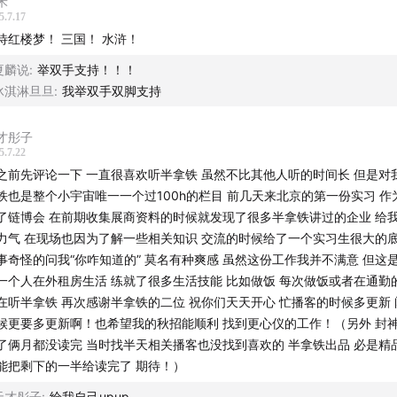
禾
5.7.17
待红楼梦！ 三国！ 水浒！
夏麟说
:
举双手支持！！！
冰淇淋旦旦
:
我举双手双脚支持
才彤子
5.7.22
之前先评论一下 一直很喜欢听半拿铁 虽然不比其他人听的时间长 但是对
铁也是整个小宇宙唯一一个过100h的栏目 前几天来北京的第一份实习 作
了链博会 在前期收集展商资料的时候就发现了很多半拿铁讲过的企业 给
力气 在现场也因为了解一些相关知识 交流的时候给了一个实习生很大的底
事奇怪的问我“你咋知道的” 莫名有种爽感 虽然这份工作我并不满意 但这
一个人在外租房生活 练就了很多生活技能 比如做饭 每次做饭或者在通勤
在听半拿铁 再次感谢半拿铁的二位 祝你们天天开心 忙播客的时候多更新
候更要多更新啊！也希望我的秋招能顺利 找到更心仪的工作！（另外 封
了俩月都没读完 当时找半天相关播客也没找到喜欢的 半拿铁出品 必是精
能把剩下的一半给读完了 期待！）
天才彤子
:
给我自己upup