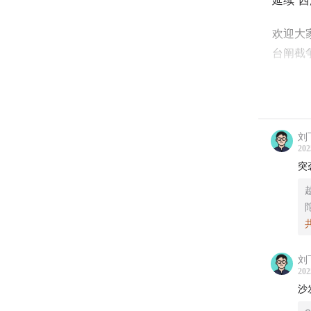
延续“
欢迎大
台阐截
“封神
经完结
刘飞
来杯半
202
突
——
时间轴
00:02:2
刘飞
00:10:06
202
沙
00:16:01