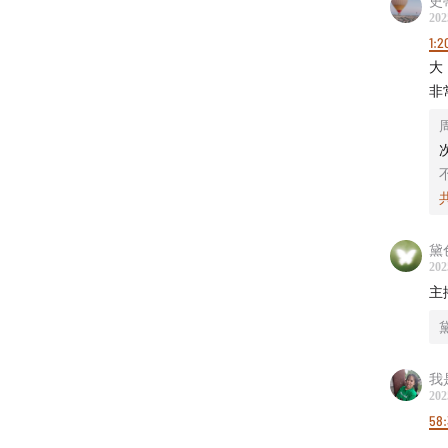
史
202
1:2
大
非
黛
202
主
我
202
58