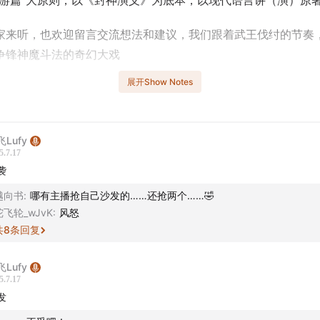
西游篇”大原则，以《封神演义》为底本，以现代语言讲（演）原
家来听，也欢迎留言交流想法和建议，我们跟着武王伐纣的节奏
争锋神魔斗法的奇幻大戏
展开Show Notes
篇”第一期在这儿同步更新，从第二期开始，在
《半拿铁·故事篇》
的“西游篇”内容，亦可在《半拿铁·故事篇》找到。
Lufy
拿铁，咱们边喝边唠。
5.7.17
袭
越向书
:
哪有主播抢自己沙发的……还抢两个……🤣
：
陀飞轮_wJvK
:
风怒
共
8
条回复
4
成书年代起疑云
Lufy
学术源流考封神
5.7.17
发
成汤始祖传奇录