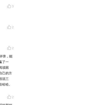
3
2
2
评弹，能
赢了一
阅读困
自己的方
毅说三
哈哈哈。
2