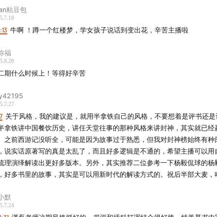
oan粘豆包
5.7.18
3:13
牛啊 ！蹲一个红楼梦，学女孩子说话到变出花，辛苦主播啦
你福
5.8.20
二期什么时候上！等得好辛苦
y42195
5.7.27
17
关于风格，我的建议是，就用半拿铁自己的风格，不要想着是评书还是
半拿铁讲中国餐饮历史，讲任天堂往事的那种风格来讲封神，其实就已经
。之前西游记没听全，可能是因为故事过于熟悉，但我对封神榜始终有种
，说实话原著写的真是太乱了，而且好多逻辑是不通的，希望主播可以用
梳理演绎解读出更好多版本。另外，其实推荐二位参考一下杨毅侃球的杨
，好多书里的故事，其实是可以用新时代的解读方式的。祝后半部大麦，
小默
5.7.24