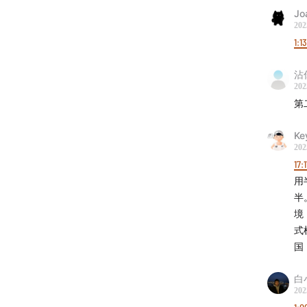
J
202
1:1
沾
202
第
Ke
202
17:
用
半
境
式
国
白
202