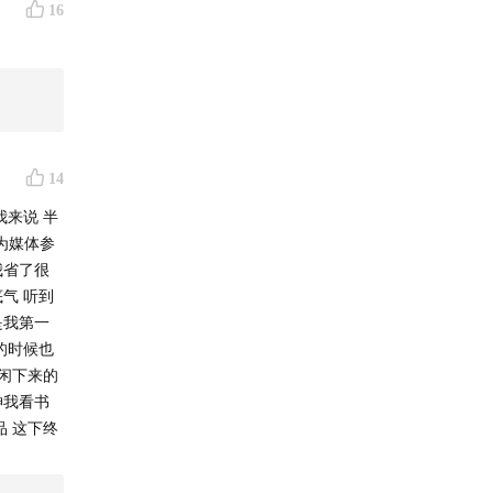
16
14
我来说 半
为媒体参
我省了很
气 听到
是我第一
的时候也
 闲下来的
神我看书
品 这下终