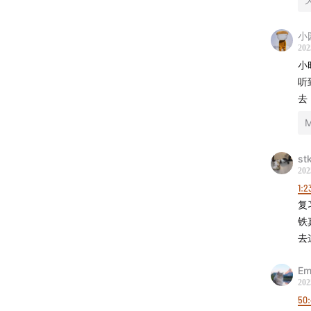
小
202
小
听
去
M
st
202
1:2
复
铁
去
E
202
50