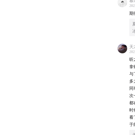
慕
202
期
天
202
听
拿
与
多
同
次
都
时
看
于