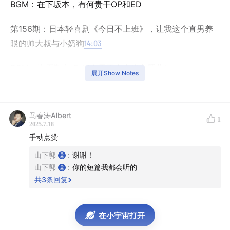
BGM：在下坂本，有何贵干OP和ED
第156期：日本轻喜剧《今日不上班》，让我这个直男养
眼的帅大叔与小奶狗
14:03
BGM：槇原敬之-Fall(今天不去上班主题曲）
展开Show Notes
可以在以下平台收听《杨乐多》：小宇宙、喜马拉雅、荔
枝、蜻蜓、豆瓣、视频号、网易云音乐、QQ音乐。
马春涛Albert
1
2025.7.18
手动点赞
山下郭
:
谢谢！
山下郭
:
你的短篇我都会听的
共
3
条回复
在小宇宙打开