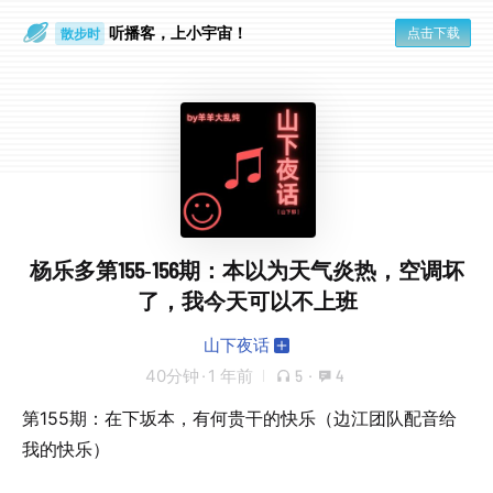
听播客，上小宇宙！
点击下载
散步时
通勤路上
杨乐多第155-156期：本以为天气炎热，空调坏
了，我今天可以不上班
山下夜话
40分钟
·
1 年前
5
·
4
第155期：在下坂本，有何贵干的快乐（边江团队配音给
我的快乐）