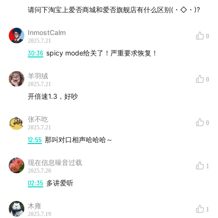
请问下淘宝上爱否商城和爱否旗舰店有什么区别(・◇・)?
InmostCalm
0
2025.7.21
30:36
spicy mode给关了！严重要求恢复！
羊羽绒
0
2025.7.21
开倍速1.3，好吵
张不吃
0
2025.7.21
12:55
那叫对口相声哈哈哈～
现在信息噪音过载
1
2025.7.20
02:35
多讲爱听
木雍
1
2025.7.19