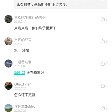
永久封禁，然后时不时上点强度。
喜欢吃牛筋丸的杰哥
2
2025.7.19
来啦来啦，你们终于更新了
文艺的豆豆
2
2025.7.19
第一 沙发
一瓶番茄酱
0
2025.8.06
2:06:03
正在骑车🌝
Otis_Tiger
0
2025.7.26
怎么还不更新
浮世草Gekko
0
2025.7.22