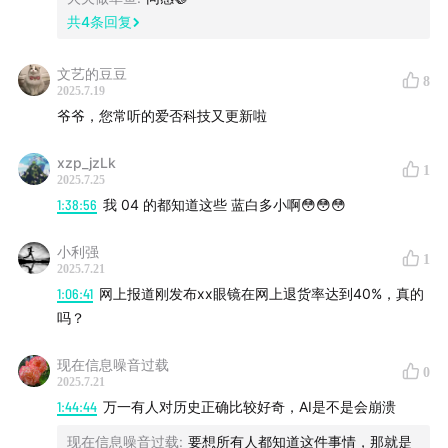
共
4
条回复
文艺的豆豆
8
2025.7.19
爷爷，您常听的爱否科技又更新啦
xzp_jzLk
1
2025.7.25
1:38:56
我 04 的都知道这些 蓝白多小啊😳😳😳
小利强
1
2025.7.21
1:06:41
网上报道刚发布xx眼镜在网上退货率达到40%，真的
吗？
现在信息噪音过载
0
2025.7.21
1:44:44
万一有人对历史正确比较好奇，AI是不是会崩溃
现在信息噪音过载
:
要想所有人都知道这件事情，那就是