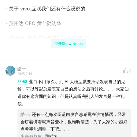
· 关于 vivo 互联我们还有什么没说的
· 英伟达 CEO 黄仁勋访华
· OpenAI 推出 ChatGPT Agent 智能体
展开Show Notes
· Grok 发布 AI 虚拟人物
· 特斯拉公布 Model Y L 车型
皓一
6
2025.7.19
· 十铨发布全球首款自毁 SSD：一键毁灭全部数据 断电也
33:58
蓝白不用每次听到 AI 大模型就要插话发表自己的见
解，可以等彭总发表完自己的想法之后再讨论。。。大家知
可操作
道你有这方面的知识，但是认真听完别人的发言是一种礼
貌。
还有众多观众朋友的热心提问~
皓一
:
还有一点每次听蓝白发言总感觉在讲悄悄话，经常
每周五晚 8 点，爱否直播间，我们一起开心聊天
会讲着讲着就声音变小，很难听清楚，为了大家的听感好
点希望能调整一下吧。。。
火夫做草鱼
:
同感🤝