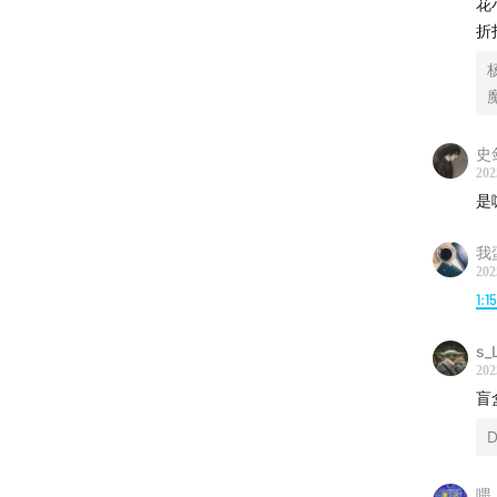
花
折
史
202
是
我
202
1:1
s_
202
盲
D
喂_