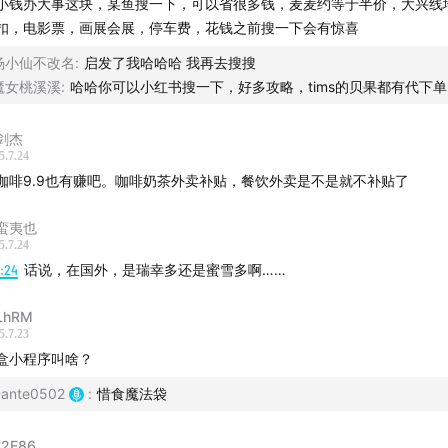
小钱办大事这块，某鱼搜一下，可以省很多钱，麦麦约等于半价，大兴线
扣，电影票，画展会展，停车费，花钱之前搜一下会有惊喜
杨小仙不改名
:
启发了我哈哈哈 我再去搜搜
魔女桃溪溪
:
哈哈你可以小红书搜一下，好多攻略，tims的贝果都有代下单
剑杰
5.7.24
咖啡9.9也有赚吧。咖啡奶茶外卖补贴，餐饮外卖是不是就不补贴了
蛮夷也
5.7.24
5:24
话说，在国外，是瑞幸多还是蜜雪多啊……
LhRM
5.7.23
盒小程序叫啥？
ante0502
:
惜食魔法袋
2F86