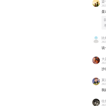
梁
202
蛋
D
比
202
说
大
202
沙
莫
202
我
往
202