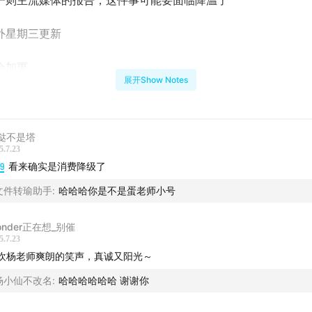
一则主流媒体的报告，这件事可能要面临降温了
外星期三更新
会加更
展开Show Notes
稿与交流，小红书联系方式：
仙
挞不是塔
5.7.23
-Cis
29
看来确实是消费降级了
文件转瑜助手
:
哈哈哈你是不是蛋老师小号
去Dante
onder正在想_别催
5.7.23
欢杨老师爽朗的笑声，真诚又阳光～
杨小仙不改名
:
哈哈哈哈哈哈 谢谢你