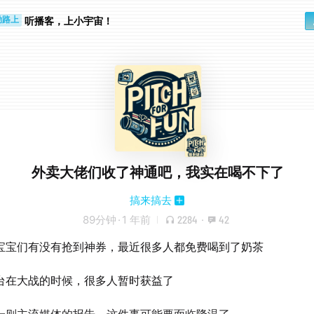
听播客，上小宇宙！
勤路上
睛好累
外卖大佬们收了神通吧，我实在喝不下了
搞来搞去
89分钟
·
1 年前
2284
·
42
宝宝们有没有抢到神券，最近很多人都免费喝到了奶茶
台在大战的时候，很多人暂时获益了