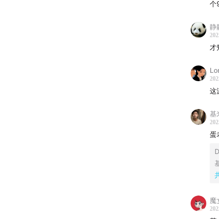
个
静
202
才
Lo
202
这
基
202
蛋
D
魔
202