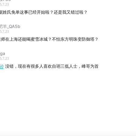
5.7.23
据姓氏免单这事已经开始啦？还是我又错过啦？
肥羊_QA5b
5.7.23
老师在上海还能喝蜜雪冰城？不怕东方明珠变防御塔？
sga
5.7.23
50
没错，现在有很多人喜欢自诩三低人士，峰哥为首