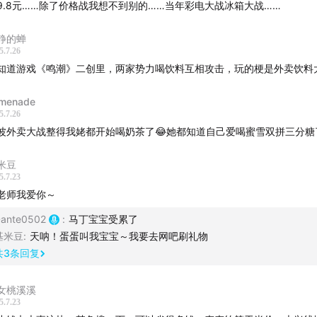
9.8元……除了价格战我想不到别的……当年彩电大战冰箱大战……
静的蝉
5.7.26
知道游戏《鸣潮》二创里，两家势力喝饮料互相攻击，玩的梗是外卖饮料
menade
5.7.26
波外卖大战整得我姥都开始喝奶茶了😂她都知道自己爱喝蜜雪双拼三分糖
米豆
5.7.23
老师我爱你～
ante0502
:
马丁宝宝受累了
基米豆
:
天呐！蛋蛋叫我宝宝～我要去网吧刷礼物
共
3
条回复
女桃溪溪
5.7.23