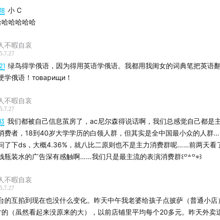
18
小 C
.哈哈哈哈哈哈
人不暇自哀
5.7.27
21
绿鸟得学俄语，因为得用英语学俄语。我都用我闺女的词典笔把英语
硬学俄语！товарищи！
人不暇自哀
5.7.27
13
我们都被自己信息茧房了，ac尼尔森得说话啊，我们总感觉自己都是
消费者，18到40岁大学学历的白领人群，但其实是全中国最小众的人群……
问了下ds，大概4.36%，就八比二原则也不是主力消费群呢……前两天看
钱瓶装水的广告深有感触啊……我们只是最主流的表演消费群꒰꒪꒫꒪⌯꒱
人不暇自哀
5.7.27
台的互掐到现在也没什么变化。昨天中午我老婆给孩子点披萨（普通小店
寸的（虽然看起来没原来的大），以前店铺里平均每个20多元。昨天外卖