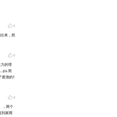
0
翻出来，然
0
主力的理
ps.简
了黄渤的1
0
），两个
送到家两