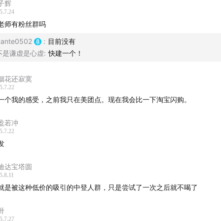
子辉
5.7.24
老师有粉丝群吗
ante0502
:
目前没有
不是谦虚是心虚
:
快建一个！
烟花还寂寞
5.7.22
一个我的感受，之前我只在美团点。现在我会比一下淘宝闪购。
盈若冲
5.7.22
发
迪达宝塔圆
5.8.11
就是被这种低价的吸引的中登人群，只是尝试了一次之后就不喝了
卅
5.7.27