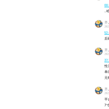
00:
.
齐
202
52:
后
齐
202
37:
性
单
元
齐
202
平
7