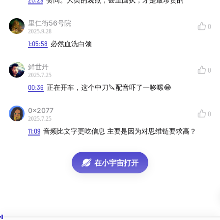
决策和对教育系统的反思
28:54
有限资源下的决策智慧
里仁街56号院
32:40
选择的反馈和认知闭环
0
2025.9.28
36:12
自动驾驶与主动控制的决策模式
1:05:58
必然血洗白领
42:43
演化算法与个体的变异性
鲜世丹
47:28
涌现思维与复杂决策
0
2025.7.25
57:48
人生算法的简化（内核的探索）
00:36
正在开车，这个中刀🔪配音吓了一哆嗦😂
1:03:55
执着的力量（值得守护的变异）
1:07:12
AGI 时代的人生算法
0x2077
0
2025.7.25
1:13:23
投资与对 AGI 时代人生目的的思考
11:09
音频比文字更吃信息 主要是因为对思维链要求高？
对谈详细总结:
indigox.me
在小宇宙打开