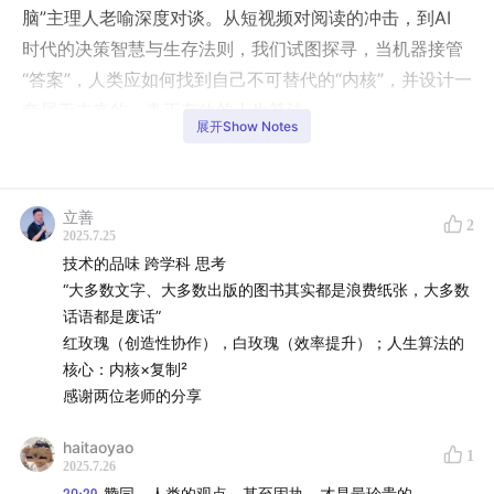
脑”主理人老喻深度对谈。从短视频对阅读的冲击，到AI
时代的决策智慧与生存法则，我们试图探寻，当机器接管
“答案”，人类应如何找到自己不可替代的“内核”，并设计一
套属于未来的、真正有效的人生算法。
展开Show Notes
这不仅是一场对话，更是一次关于个体如何在智能时代自
处和升华的思维演练。
立善
嘉宾
2
2025.7.25
老喻（孤独大脑 主理人）Indigo（数字镜像博主）
技术的品味 跨学科 思考
“大多数文字、大多数出版的图书其实都是浪费纸张，大多数
时间线
话语都是废话”
00:56
老喻和孤独大脑的介绍
红玫瑰（创造性协作），白玫瑰（效率提升）；人生算法的
04:22
核心：内核×复制²
短视频与阅读习惯的改变
感谢两位老师的分享
07:18
AI 的进步让写作还有意义么？
12:01
AI 是思考的助手（A面与B面）
haitaoyao
1
16:19
Indigo 对使用 AI 创作的经验分享
2025.7.26
21:01
20:29
赞同。人类的观点，甚至固执，才是最珍贵的