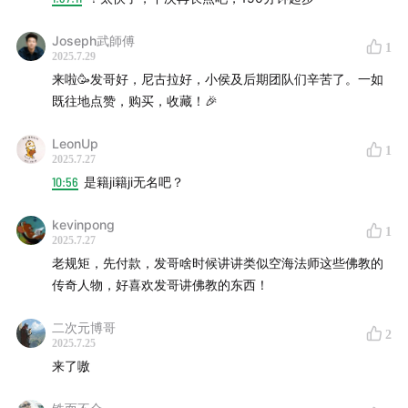
Joseph武師傅
1
2025.7.29
来啦🥳发哥好，尼古拉好，小侯及后期团队们辛苦了。一如
既往地点赞，购买，收藏！🎉
LeonUp
1
2025.7.27
10:56
是籍ji籍ji无名吧？
kevinpong
1
2025.7.27
·传说中的朗基努斯之矛——相传是
耶稣
在
罗马帝国
犹太行
老规矩，先付款，发哥啥时候讲讲类似空海法师这些佛教的
省
耶路撒冷
城的
各各他山
上受
十字架
刑后，
行刑
的
罗马士
传奇人物，好喜欢发哥讲佛教的东西！
兵
为确认耶稣是否真的已经因刑而死，因此用一个
长矛
戳
刺耶稣的侧
腹
位置，此一长矛即成为命运之矛。他和
圣
二次元博哥
2
2025.7.25
杯
、
真十字架
同是
基督教
著名的圣物。
来了嗷