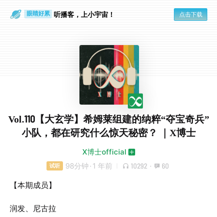
听播客，上小宇宙！
点击下载
眼睛好累
一个人
Vol.110【大玄学】希姆莱组建的纳粹“夺宝奇兵”
小队，都在研究什么惊天秘密？ ｜X博士
X博士official
98分钟
·
1 年前
10292
·
60
试听
【本期成员】
润发、尼古拉