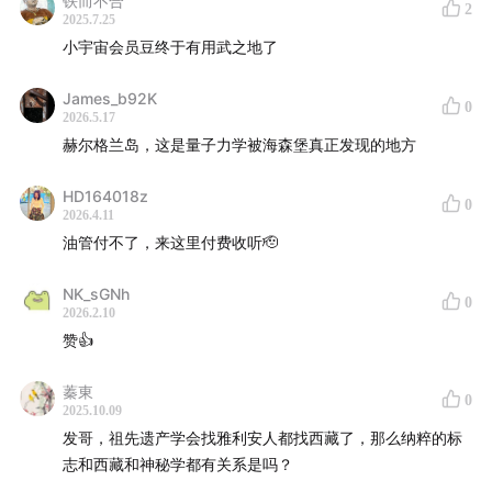
铁而不合
2
2025.7.25
小宇宙会员豆终于有用武之地了
James_b92K
0
2026.5.17
赫尔格兰岛，这是量子力学被海森堡真正发现的地方
HD164018z
0
2026.4.11
油管付不了，来这里付费收听🫡
NK_sGNh
0
2026.2.10
赞👍
蓁東
0
2025.10.09
发哥，祖先遗产学会找雅利安人都找西藏了，那么纳粹的标
志和西藏和神秘学都有关系是吗？