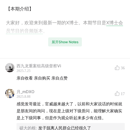
【本期介绍】
大家好，欢迎来到最新一期的X博士。本期节目是
X博士会
员节目的音频版本
。
展开Show Notes
在本期节目中，润发和尼古拉详细介绍了由纳粹党卫队首
领海因里希·希姆莱创建的祖先遗产学会。
西九龙重案组高级督察Vi
这个学会你可能没听说过，而且看起来比较学术和冷静、
36
2025.7.25
跟纳粹的办事风格不符，但如果你看过《夺宝奇兵》系列
亲自收看 亲自购买 亲自点赞
电影，那你已经认识这个组织了。。
月_mDXO
17
它的成立试图延续和强化第三帝国的“种族主义”思想——
2025.8.08
感觉发哥最近，官威越来越大了，以前和大家说话的时候就
雅利安人种
是
优等人种
，犹太人是劣等人种。他们为了这
是朋友间的询问，现在是上级对下级质问，能理解大家确实
个目标都做了什么研究呢？北欧和西藏又被他们发现了什
是上下级同事，但是作为观众听起来多少有点怪。
么远古秘密呢？希姆莱本人对神秘学的造诣又有多深呢？
硕大的根
:
发子脱离人民群众已经很久了
本期节目给你答案。