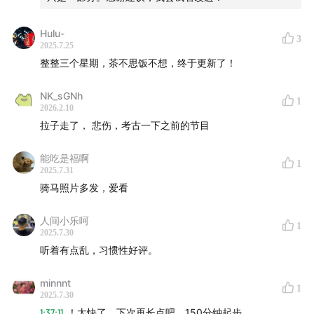
Hulu-
3
2025.7.25
整整三个星期，茶不思饭不想，终于更新了！
NK_sGNh
1
2026.2.10
拉子走了， 悲伤，考古一下之前的节目
能吃是福啊
·祖先遗产学会的logo
1
2025.7.31
骑马照片多发，爱看
人间小乐呵
1
2025.7.30
听着有点乱，习惯性好评。
minnnt
1
2025.7.30
1:37:11
！太快了，下次再长点吧，150分钟起步