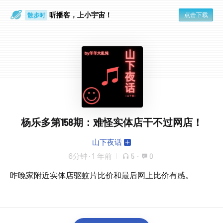
听播客，上小宇宙！
点击下载
散步时
通勤路上
杨乐多第158期：难怪实体店干不过网店！
山下夜话
6分钟
·
1 年前
5
·
0
昨晚家附近实体店驱蚊片比价和最后网上比价有感。