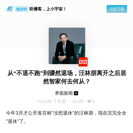
听播客，上小宇宙！
点击下载
散步时
通勤路上
从“不退不跑”到骤然退场，汪林朋离开之后居
然智家何去何从？
界面新闻
14分钟
·
1 年前
577
·
3
今年3月才公开发言称“没想退休”的汪林朋，现在完完全全
“退休”了。