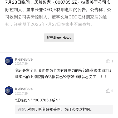
7月28日晚间，居然智家（000785.SZ）披露关于公司实
际控制人、董事长兼CEO汪林朋逝世的公告。公告称，公
司收到公司实际控制人、董事长兼CEO汪林朋家属的通
知，汪林朋于2025年7月27日在家中不幸身故。
居然智家在公告中表示，公司董事会对汪林朋为公司付出
展开Show Notes
的无数心血和做出的贡献表示衷心感谢，公司董事、监
事、高级管理人员及全体员工对汪林朋先生的逝世致以沉
痛哀悼，并向其家属致以深切慰问。
KleineBlve
1
2025.7.29
我还是留个言 界面作为全国有影响力的头部商业媒体 你们ai
汪林朋的离开很突然。7月23日，居然智家发布公告表
训练出的上海腔普通话播音已经夸张到难以忍受了！！！
示，汪林朋的留置措施已经被解除，变更为“责令候查”状
态，目前已回到工作岗位正常履职。
KleineBlve
0
2025.7.29
在此之前界面新闻曾报道，4月18日，居然智家收到实际
“汪临盆？” “000785.s贼？”
控制人、董事长兼 CEO 汪林朋家属的通知，其于近日收
蹦蹬
:
对啊，听着好难受啊。为什么要这样啊。
到由武汉市江汉区监察委员会签发的关于汪林朋的《留置