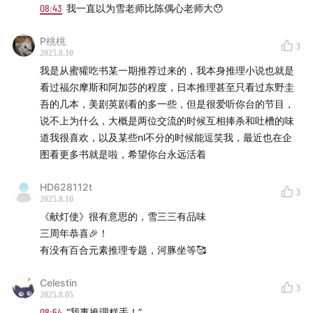
08:43
我一直以为雪老师比陈偶心老师大😯
P桃桃
3
2025.8.10
我是从蜜獾吃书某一期推荐过来的，我本身推理小说也就是
看过福尔摩斯和阿加莎的程度，日本推理甚至只看过东野圭
吾的几本，美剧英剧看的多一些，但是很爱听你台的节目，
说不上为什么，大概是两位交流的时候互相捧杀和吐槽的味
道我很喜欢，以及某些nl不分的时候能逗笑我，最近也在企
图看更多书就是啦，希望你台永远活着
HD628112t
3
2025.8.10
《献灯使》很有意思的，雪三三有品味
三周年恭喜🎉！
有没有百合元素推理专题，河豚坐等🥰
Celestin
3
2025.8.05
08:54
“我事推理糕手！”