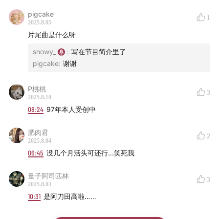
pigcake
1
2025.8.05
片尾曲是什么呀
snowy_
:
写在节目简介里了
pigcake
:
谢谢
P桃桃
3
2025.8.10
08:24
97年本人受创中
肥肉君
2
2025.8.04
06:45
没几个月活头可还行...笑死我
量子阿司匹林
3
2025.8.03
10:31
是阿刀田高啦……