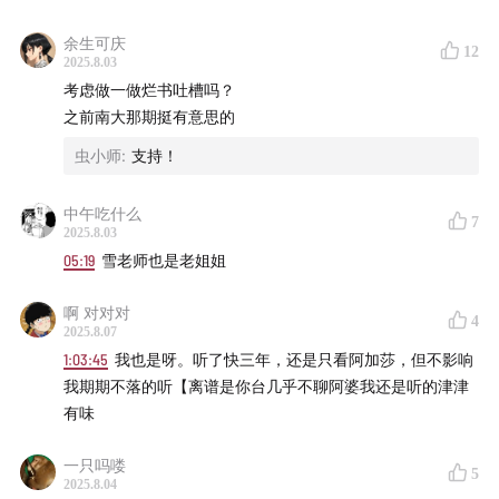
61:36
某个深受感动的评论
余生可庆
12
2025.8.03
考虑做一做烂书吐槽吗？
之前南大那期挺有意思的
虫小师
:
支持！
中午吃什么
7
2025.8.03
05:19
雪老师也是老姐姐
啊 对对对
4
2025.8.07
1:03:45
我也是呀。听了快三年，还是只看阿加莎，但不影响
我期期不落的听【离谱是你台几乎不聊阿婆我还是听的津津
有味
一只吗喽
5
2025.8.04