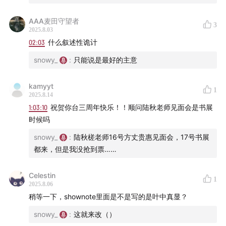
AAA麦田守望者
3
2025.8.03
02:03
什么叙述性诡计
snowy_
:
只能说是最好的主意
kamyyt
1
2025.8.14
1:03:10
祝贺你台三周年快乐！！顺问陆秋老师见面会是书展
时候吗
snowy_
:
陆秋槎老师16号方丈贵惠见面会，17号书展
都来，但是我没抢到票……
Celestin
1
2025.8.06
稍等一下，shownote里面是不是写的是叶中真显？
snowy_
:
这就来改（）