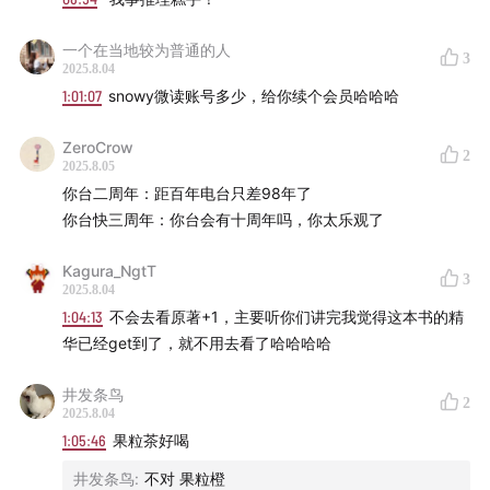
一个在当地较为普通的人
3
2025.8.04
1:01:07
snowy微读账号多少，给你续个会员哈哈哈
ZeroCrow
2
2025.8.05
你台二周年：距百年电台只差98年了
你台快三周年：你台会有十周年吗，你太乐观了
Kagura_NgtT
3
2025.8.04
1:04:13
不会去看原著+1，主要听你们讲完我觉得这本书的精
华已经get到了，就不用去看了哈哈哈哈
井发条鸟
2
2025.8.04
1:05:46
果粒茶好喝
井发条鸟
:
不对 果粒橙