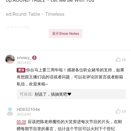
op:ROUND TABLE - Let Me Be With You
ed:Round Table - Timeless
本期时间轴
展开Show Notes
0:34
夕木春央第二期去哪儿了
2:23
被认证为“推理达人”说是
snowy_
10
2025.8.03
3:29
推心置理三周年预告: 又活一年
你台马上要三周年啦！感谢各位听众姥爷的支持，如果
置顶
有想跟主播们说的话或者问题，可以在评论区留言或者邮箱
9:12
佐藤究《排爆组遭遇自旋》
私信，欢迎来稿~
可乐弦
:
别说了，搞抽奖吧❤️
26:25
叶真中显 《咖喱的女神》
HD632104e
19
40:56
山田风太郎 《妖异金瓶梅》
2025.8.03
03:20
应该把陈老师魔性的大笑剪进每次节目的片头，在附
55:16
实体书消灭计划
赠每期节目里的暴言，估计这个节目可以火到下个世纪