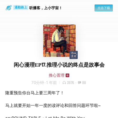
散步时
通勤路上
听播客，上小宇宙！
点击下载
闲心漫理EP17.推理小说的终点是故事会
推心置理
70分钟
·
1 年前
3976
·
88
隆重预告你台马上要三周年了！
马上就要开始一年一度的读评论和回答问题环节啦~