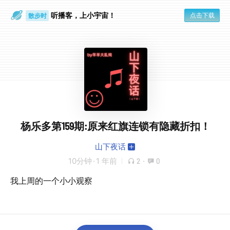
听播客，上小宇宙！
点击下载
散步时
通勤路上
杨乐多第159期:原来红旗连锁有隐藏折扣！
山下夜话
10分钟
·
1 年前
2
·
0
我上周的一个小小观察