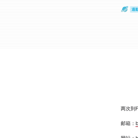
通
眼
两次到
邮箱：