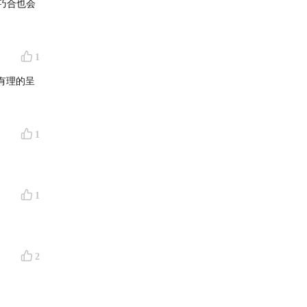
巧合也会
跑戏中人
1
出自
他的
有理的呈
影
、导演
1
）
1
：映画批
那个瞬间
2