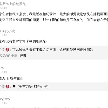
：导演，作品有纪录片《渡我去太湖》等，也作为摄影、执行制
洛斯岛上的荒原兔
电影制作。
5.8.08
个它者性很有启发，我最近在拍纪录片，最大的感觉就是镜头在捕捉画面
：导演，毕业于东京艺术大学导演专业，作品有长片《杀死紫罗
剥夺了我自身对画面的捕捉，那一刹那的印刻是不存在的，但它会存在于
陌生的人》。
：戏剧导演、编剧，睡不好的工作室成员，代表作《我和我的新
ODA的小院
、《静态人像》、《夏日声响：海鸥》等。
5.8.07
家有没有非常非常卡顿的现象😭
otes
宝婷
:
可以试试先缓存下载之后再听，这样即使没网也没问题~
SODA的小院
:
好嘟
·门德斯导演、杰克·索恩编剧话剧作品《动机与提示》
（The Mot
e Cue），原型取材于1964年百老汇复排版《哈姆雷特》的传奇
7S
尔古德爵士执导当红电影演员理查德·伯顿。
5.8.09
片《梦的背后》
言万语 感谢更新
First Frame「她的一帧」单元：由FIRST青年电影展携手香奈儿
宝婷
:
❤️（千言万语 都在心里）
立，将目光投注于华语新生代电影人作品中的多元女性形象，鼓
像书写，拓延女性议题相关的常态化关注及学术沉淀，在华语青
ngzhy
5.8.05
中重寻女性叙事的火种。