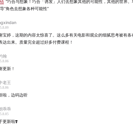
:45
“巧合与想象！巧合「诱发」人们去想象其他的可能性，其他的世界。
昕导演的导师、中央戏剧学院导演系教授姜若愚
引导”角色去想象各种可能性”
昕导演提到的画面：《我的姐姐》中的天台戏；《野孩子》中奔
动与鸽子飞起交映的瞬间；
ngxindan
编剧平田織佐，提到「拒绝主题先行」、「语境」概念的说法都
5.8.09
谢宝婷，这期的内容太惊喜了。这么多有关电影和观众的细腻思考被有条
演劇入門》
，感谢何齐给我推荐了这本书
表达出来。质量完全超过好多付费课程！
r提到「导演的方法」时提到的作品和人物：
《列夫·朗道》系列电
罗·科斯塔和演员文图拉
约翰
竜介谈《欢乐时光》的采访片段出自2023年9月的访谈视频
5.8.06
谢更新！
VERSAZIONE CON RYUSUKE HAMAGUCHI（
B站
、
YouTube
滨口龙介：那些欢乐时光》
中老王
竜介
〈他なる映画と 1：映画講座集成！〉
、
〈他なる映画と 2
5.8.06
成！〉
新啦，边码边听
丹尼尔·施密德纪录短片《KAZUO OHNO》
（
B站收看
，提到的
朗乖乖
点在
07:32
前后）
5.8.05
一雄（1906～2010），日本舞踏家
于更新啦❣️
艺编剧、何齐导演、李奎主演的
话剧《虚影》