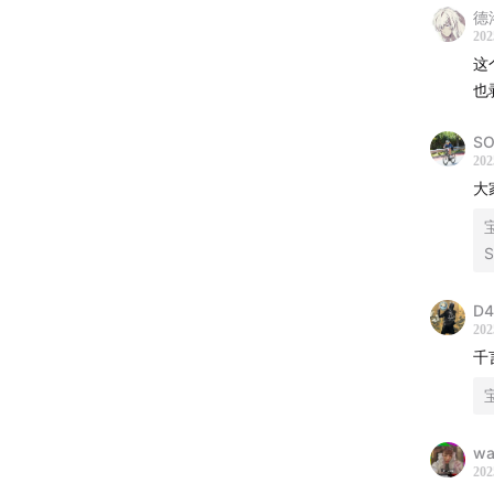
方文
德
参与
202
这
张钰
也
片《
何齐
S
典》
202
大
Show n
萨姆
th
D4
·吉
202
纪录
千
关于 
年设
题影
wa
202
镜头