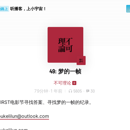
勤路上
听播客，上小宇宙！
睛好累
49: 梦的一帧
不可理论
79分钟
·
1 年前
5605
·
30
FIRST电影节寻找答案、寻找梦的一帧的纪录。
bukelilun@outlook.com