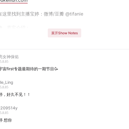
ukelilun.com
这里找到主播宝婷：微博/豆瓣 @tifanie
物、嘉宾介绍：
展开Show Notes
：提问的人
昕：导演，毕业于中央戏剧学院，2020年首次执导电影《再见
亮女神保佑
，代表作《我的姐姐》、《野孩子》。
5.8.05
君：演员，11岁初入影坛在文晏导演的《嘉年华》中饰演孟小文
宇宙first专题最期待的一期节目🥳
《小白船》、《倒仓》、《四十四个涩柿子》等。
r：作家、影评人。
lle_Ling
5.8.05
：演员，话剧《虚影》主演。
婷，好久不见！！
巨：当代戏剧导演，以其前卫奇幻的创作风格和跨学科背景著称
原狗》、《俄狄浦斯与机械神谕》、《晶体结构》等。
209514y
5.8.05
：导演，2016年毕业于北京交通大学机械与电子工程学系，之后
婷 想你
影像行业工作至今。