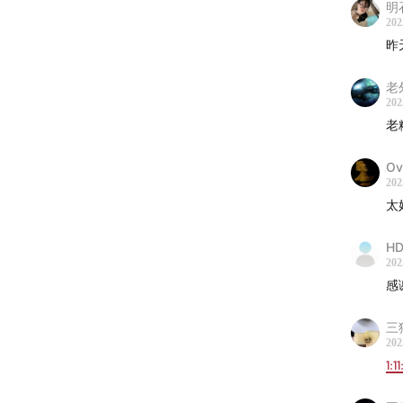
明
睡不
202
处》
昨
陈老
张帅
老
202
迪斯
老
张钰
Pete
Ov
202
《动
太
Richa
HD
彩蛋：
202
感
20
导演
三
202
感谢所
1:1
的场地