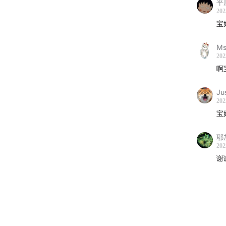
平底
202
爱发电
宝婷
Ms
202
啊
Ju
202
宝
耶
202
谢