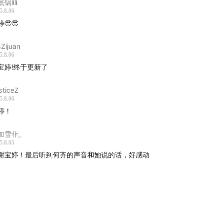
锅lili
5.8.06
上赞助
🥹🥹
Zijuan
5.8.06
宝婷!终于更新了
sticeZ
5.8.06
婷！
加雪菲_
5.8.05
谢宝婷！最后听到何齐的声音和她说的话，好感动