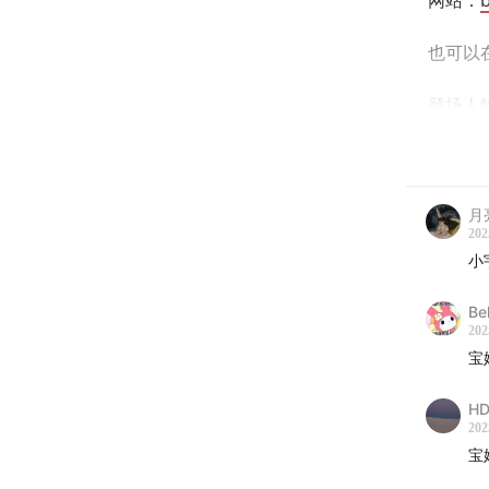
网站：
b
也可以在
登场人
宝婷
殷若
月
年》
202
周美
小
作品
bt
Be
202
李奎
宝
陈老
《荒
HD
202
张帅
宝
从事