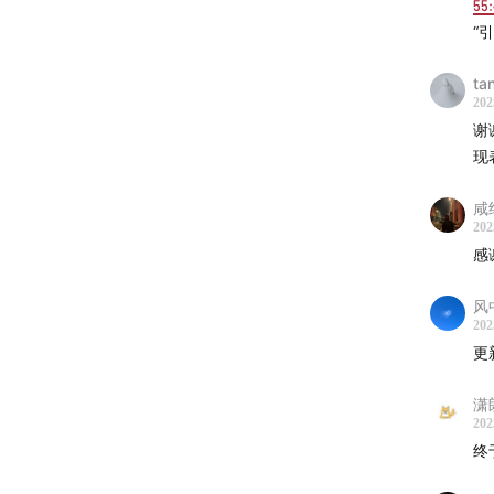
55
殷若
“
殷若
物运
ta
日本
202
谢
书《
现
bt
佩德
咸
濱口
202
感
CON
书《
风
濱口
202
評集
更
导演
潇
时间
202
大野
终
胡璇