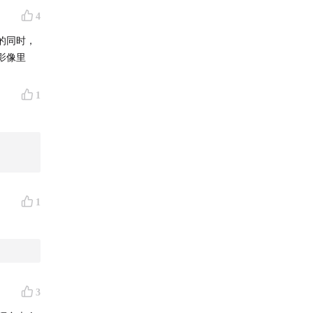
片等角色
4
的同时，
兰》、短
影像里
华字
1
ive and
幕后，约翰
1
于2021
励女性主
年影人的
3