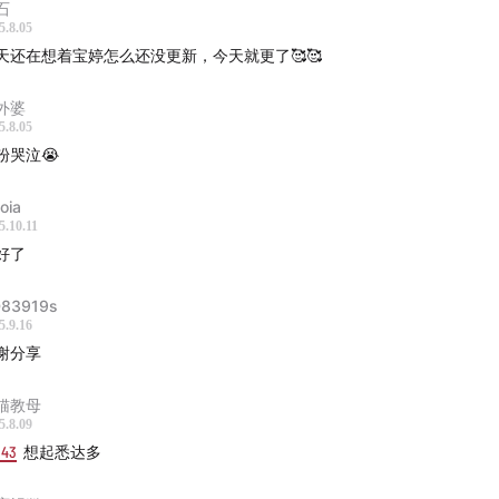
石
好的工作室公众号文章：
胡璇艺《虚影》创作谈《我想要找到哭
5.8.05
、
何齐导演手记 《如何造一个梦》
天还在想着宝婷怎么还没更新，今天就更了🥰🥰
巨导演戏剧作品《俄狄浦斯与机械神谕》
提到的影响他的导演和作品：查理·考夫曼《纽约提喻法》、游戏
外婆
5.8.05
科》
粉哭泣😭
导演作品《杀死紫罗兰》
r Brook 的书 The Empty Space
（
中文版：《空的空间》
）
oia
5.10.11
机与提示》基于两本书改编：
Richard L. Sterne, John Gielgud 
好了
rd Burton in "Hamlet"
；
William Redfield, Letters from an A
83919s
5.9.16
谢分享
24年7月27日，导演张帅在《貘之歌》放映之后
何齐朗读她写的导演手记《如何造一个梦》结尾段落
猫教母
5.8.09
有参与的朋友、嘉宾。感谢FIRST电影节提供的各方面支持。感
1:43
想起悉达多
支持。