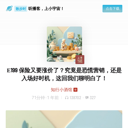
听播客，上小宇宙！
点击下载
散步时
通勤路上
E199 保险又要涨价了？究竟是恐慌营销，还是
入场好时机，这回我们聊明白了！
知行小酒馆
71分钟
·
1 年前
138702
·
327