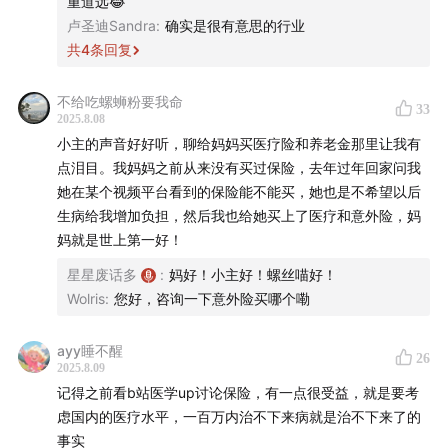
重道远😂
的感知。
卢圣迪Sandra
:
确实是很有意思的行业
🔗 官方地址
但保险的预定利率是固定的，如果调整预定利率，就需要下
共
4
条回复
架旧产品，上架新产品。
如果你所使用的客户端显示不全，请点此访问有知有行的
保险产品：完全固定利率（国内主流）、分红型（保费变
不给吃螺蛳粉要我命
33
化）。
官网查看全文
2025.8.08
分红型产品：预定利率不固定，根据保险公司当年或这段时
小主的声音好好听，聊给妈妈买医疗险和养老金那里让我有
间具体的投资收益，分红体现在交的保费比预计保费低。
🍻 本期嘉宾
点泪目。我妈妈之前从来没有买过保险，去年过年回家问我
保险在德国是最主流的理财方式，占整个社会30%的金融资
她在某个视频平台看到的保险能不能买，她也是不希望以后
产。
小主：
有知有行保险业务负责人。
生病给我增加负担，然后我也给她买上了医疗和意外险，妈
妈就是世上第一好！
「✅预定利率 - 上涨」
也谈钱（也大）：
财务自由践行者，公众号「也谈钱」主
星星废话多
:
妈好！小主好！螺丝喵好！
2013年，因存款利率和债券的投资收益上行，行业消化之前
理人，著有《工薪族财务自由说明书》。
Wolris
:
您好，咨询一下意外险买哪个嘞
的利差损也到了一个阶段，预定利率上调过一次（仅这一
次）。
🪁 时间轴
ayy睡不醒
利率上调是有可能发生的，而且会发生在所有人都完全没有
26
2025.8.09
想到的时刻。
02:49
什么是保险的「预定利率」，它的下调又意味着什
记得之前看b站医学up讨论保险，有一点很受益，就是要考
通过保险锁定利率，默认了利率下行，但当所有人都觉得利
么？一个例子让你轻松搞懂
虑国内的医疗水平，一百万内治不下来病就是治不下来了的
率下行时，可能一夜之间猛然上涨。
事实