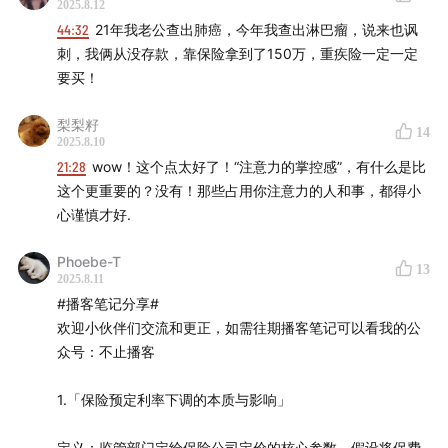
在考虑现在和未来需求的时候，考虑的不是怎么让自己的利
2025.8.12
没有保险需求，已有的保障是否充足，还有没有需要补充
益最大化，而是怎么让自己的痛苦比较小。考虑几种最差的
44:32
21年我老公查出肺癌，今年我查出淋巴瘤，说来也讽
的地方。
情况都出现的时候，自己不要太难受。
刺，我俩从没存款，靠保险拿到了150万，重疾险一定一定
要买！
1️⃣
「🧾 决策清单」
梨梨籽
1）是否认可保险这种金融工具？
14
如果你不确定该从哪开始，可以点击蓝字🙋
预约顾问老
2025.8.10
2）险种是否配齐？
21:28
wow！这个点太好了！“注意力的掌控感”，有什么是比
师
，
让专业的人陪你一起聊聊，帮你梳理需求、解答疑
你家的经济支柱配保险了吗？
这个更重要的？没有！那些占用你注意力的人和事，都得小
问，满足你个性化的需求。
不管是定制家庭保障方案、了
3）保额是否足够？
心谨慎才好.
如果不够考虑是否加保？
解产品条款，还是在投保过程中需要协助，都可以安心交
结合一下自己需要的，再看一下自己的预算，再决定需不需
给他们。长期接触下来，我们能感受到顾问老师
既专业又
Phoebe-T
要买。
13
2025.8.11
靠谱，沟通也非常轻松，不会强推产品。
所以，预约时不
预算是硬约束，要考虑你的保费花销不会影响你的日常生
#播客笔记分享#
需要有心理负担。当然，要是了解下来明确有需要，那也
活。
欢迎小伙伴们交流和更正，如需往期播客笔记可以看我的公
不妨早点配置当下更为划算的产品。
预约后，顾问老师会
4）我买储蓄险究竟想用来干嘛？
众号：不止播客
在 24 小时内联系你，请注意接听 0755 开头的电话号
从心理账户角度出发，这笔钱究竟要干什么？
比如婚前财产保护？预防长寿风险？想清目标比研究收益率
码。
1.「保险预定利率下调的本质与影响」
更紧要。
5）保险「硬币的另一面」，我可以接受吗？
2️⃣
定义：监管部门定给保险公司定价的核心参数，假设将保费