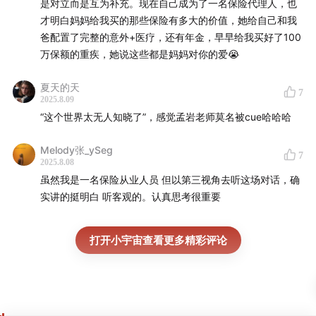
是对立而是互为补充。现在自己成为了一名保险代理人，也
活。
才明白妈妈给我买的那些保险有多大的价值，她给自己和我
百万医疗险：用于应对疾病风险，如患者需要住院，可
6.「储蓄险的独特价值：不止收益，更在功能」
爸配置了完整的意外+医疗，还有年金，早早给我买好了100
以报销高额的住院医疗费。
万保额的重疾，她说这些都是妈妈对你的爱😭
重疾险：用于应对重大疾病风险，确诊重疾病时一笔赔
使用场景: 婚前财产隔离（合同条款确权）; 养老现金流转换
（防老年被骗本金）;教育金强制储蓄（心理确定性需求）
付，应对治疗费用和因疾病导致的收入损失。
夏天的天
7
2025.8.09
定期寿险：用于应对疾病/意外身故风险，身故/全残时
“这个世界太无人知晓了”，感觉孟岩老师莫名被cue哈哈哈
注意流动性约束：储蓄险资金长期锁定，需权衡未来大额支
一笔赔付，可以给家人留一笔钱，确保正常生活不被打
出需求（如购房、教育），避免因流动性不足陷入被动。
乱。
Melody张_ySeg
7
2025.8.08
防癌医疗险：防癌医疗险是一种专门针对癌症相关治疗
7.「保险配置的实操建议：三步自查法」
虽然我是一名保险从业人员 但以第三视角去听这场对话，确
费用进行报销的医疗保险，只报销确诊为癌症后的医疗
实讲的挺明白 听客观的。认真思考很重要
① 检视缺口：检查险种是否配齐, 用工具（如“有知有行
支出。
APP”）录入保单，确认险种覆盖（重疾/医疗/寿险/意外）；
保额
：保险公司在出险时最高赔付的金额，也叫「保险金
打开小宇宙查看更多精彩评论
② 校准保额：保额是否足够。重疾险保额建议为年收入的
额」。
2-3 倍（覆盖 2-3 年收入损失），避免 “买了 10 万重疾险，
真生病时杯水车薪” 的情况。
保费
：为了获得保险保障，被保人需要按期向保险公司缴
纳的费用。