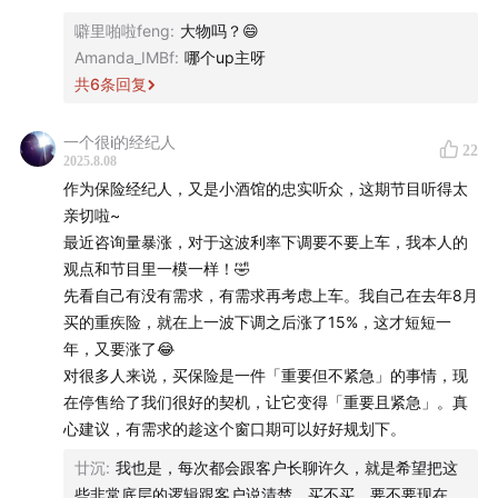
07:37
低利率时代的一体多面：银行利率下调、社会整体
噼里啪啦feng
:
大物吗？😄
「✅预定利率 - 影响」
投资收益下降，以及👉保险的预定利率下调
Amanda_IMBf
:
哪个up主呀
长期的重疾险、储蓄险，受预定利率影响较大。
共
6
条回复
短期的意外险、医疗险，受到的影响较小。
12:52
「怎么在我记忆里，保险的预定利率就没往上涨
不是赶着最后一波上车，而是考虑它是不是你真实的需求。
过？」其实是有的——
买自己需要的东西，考虑的是自己的出发点。
一个很i的经纪人
22
2025.8.08
财务自由 → 时间自由 → 注意力自由。
17:49
储蓄型、保障型以及不同年限的保单，
哪类保险受预
作为保险经纪人，又是小酒馆的忠实听众，这期节目听得太
亲切啦~
定利率调整的影响最大？
「✅保险“停售”」
最近咨询量暴涨，对于这波利率下调要不要上车，我本人的
不该成为你投保的决定性理由。
观点和节目里一模一样！🤣
19:36
比起赶在「折扣期」「史低价」时抢购，如今我更想
跟保障周期相关，保障周期越长，预定利率的调整对价格的
先看自己有没有需求，有需求再考虑上车。我自己在去年8月
影响越大。
确认，买下它，到底是不是我真实的需求
买的重疾险，就在上一波下调之后涨了15%，这才短短一
考虑：保费的基数、保障时间的长短。
年，又要涨了😂
根据测算，成人的重疾险在这次预定利率下调之后，上浮
22:28
保险「停售」不该成为你投保的决定性理由
，但如
对很多人来说，买保险是一件「重要但不紧急」的事情，现
13%左右。小孩的话上浮29%左右。
果你的确需要，可以考虑这几点——
在停售给了我们很好的契机，让它变得「重要且紧急」。真
回归到自己的需求。
心建议，有需求的趁这个窗口期可以好好规划下。
25:57
我们问了问不同的人，TA们选择保险的理由
「✅选择保险的理由」
廿沉
:
我也是，每次都会跟客户长聊许久，就是希望把这
第一个问题：你相不相信无常？生活中有一些很残酷的事
29:16
精于投资的也大，为什么给自己买了份收益不高的储
些非常底层的逻辑跟客户说清楚，买不买，要不要现在