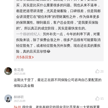
情，有没有可能会发生在自己身上？
买，其实是比买什么重要很多的问题。我也从来不逼单，
蓄险？
第二个问题：如果发生了，你有没有准备好一笔钱应对它？
都是把道理讲清楚，尤其是储蓄险，口碑很差，但是我都
会讲清楚它在“锁住利率”的理财属性之外，作为保单更多
32:44
「我不能假设自己永远年轻、精力旺盛、能力强，
「✅储蓄险」
的保障属性。聊到最后，客户总会觉得，“是我要买保险
而该假设如果以后我变傻了，我的生活该怎么继续」
保险，首先是一个管控风险的工具，收益是其次的。
的”。所以真正的成交阶段，其实是最快发生的。
以前觉得自己的收益率很高。但前提是，没有遇到会影响自
一个很i的经纪人
:
另外补充一点，今年的利率下调，对重
36:59
在「我给妈妈打钱」vs.「保险公司给妈妈打钱」之
己认知水平的风险。未来，有哪件事情会一定影响自己的人
疾险来说，除了保费会涨之外，很多产品很有可能要取消
间，我选了后者，我希望她不用体会「手心向上」的感觉
认知水平，比如年龄、疾病。
轻症豁免了，或者轻症豁免另外加费。现在还在卖的重疾
年金险：退休年龄之前，单纯增值；提钱后，本金 → 稳定的
险，真的且买且珍惜😂
38:39
「能用保险条款解决的问题，就不要考验人性」
现金流，上当受骗的风险变小，且不会受自己认知水平的影
共
5
条回复
响。
🧾 总结
配置储蓄险，锚定的不是收益率，而是自己希望过怎样的生
卷花卷
21
活。
2025.8.08
43:22
「我到底要不要买保险？要买哪些才算够」希望下面
这期太干货了，最近正在跟不同保险公司咨询自己要配置的
这份决策清单，能助你一臂之力💪🏻
「☕️生活」
保险以及金额
保险的产品设计和条款，实现一些通过自己投资完全实现不
我是否认可保险这种金融工具？
了的。比如稳定的现金流、婚前财产。
林林听
15
2025.8.09
不能假设自己永远年轻、精力旺盛、能力强，而该假设如果
险种是否配齐？
你家的经济支柱配保险了吗？
34:01
很中肯，老年有稳定的现金流比手里有一大笔钱更重
以后我变傻了，我的生活该怎么继续？让你的老年有一个相