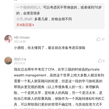
一不小心百岁，钱从哪里来？
增额寿险等，有的还会叠加分红（按照实际经营盈余，向
再加上也大提到的人的风险，我极度认可！你投资再厉害，
一个很i的经纪人
:
可以考虑买不带身故的，或者保到70岁
被保人分配额外红利）、万能（带有保底利率的人寿保
低影响险种：短期医疗险（一年一续）、意外险，因期限
当不能自由脱身的时候，很多人也没有发挥它的作用。我记
的，会便宜很多
短，利率波动影响小。
险）、两全（兼顾生存保险金和身故保险金）等设计。
得孟老板一到过：如果你还要时不时登入账户去看一眼，那
小方_RtaR
:
多看几家，价格会很不同
也说明并不可控（大概这意思）
共
4
条回复
优先级建议：保障型保险（健康险等）应优先关注，因风险
年金险：可以理解为把一笔钱变成稳定现金流的保险。
养老年金，就是只要你活着就会给你打钱的机器，谁也干涉
发生的即时性影响更大；储蓄险买早买晚仅影响收益，优先
到约定的时间后，按月或按年定额领取，就像领工资一
剥夺不了你的权益！ 想想真是美好啊😆
HD-Vivian
级低于未配齐的保障需求。5.「配置逻辑：需求优先，拒绝
11
样，可用作养老金、孩子教育金或其他长期生活费，直
2025.8.08
被“停售” 绑架」
保险，不复杂，它不能解决风险，但能转移风险带来的损
小酒馆，你太懂我了，最近就在准备考虑买保险
到合同期满或被保险人身故。
失。保人保钱💰祝大家都拥有适合的保障，跟随你的生活、
增额寿险
：
更像是一个可持续增长的资金账户，现金价
停售不是决策核心：如同“香奈儿涨价前不必抢包”，保险应
家庭，一点点变大变壮🌳
假的小a
6
值会逐年递增。相比年金险，它对领取时间限制较少，
基于真实需求，而非 “即将涨价” 的焦虑。盲目提前购买未来
2025.8.11
需求的保险，可能因收入变化、需求消失导致负担加重。
更像账户里为某个目标存的一笔钱，需要的时候可以随
我在过去两年半考完了CFA，在学三级的时候选的private
wealth management，虽然这个世界上绝大多数人都没有到
时取一部分，或者全取出来用，灵活度更高。
审视需求的两个问题：是否相信生活中存在无常风险？若风
需要一个私人财富顾问的程度，但是这一段的学习旅程真的
险发生，是否有资金应对？
保障型保险
：侧重转移大额健康风险。
帮我从更宏观的视角（以上帝视角看人的一生）来理解风
险。一个是死太早，是给家人的风险，另一个是活太长，是
注意力掌控：避免被销售节奏带偏，聚焦“自己是否需要”，
意外险：用于应对意外风险，如意外受伤报销医疗费
给自己和家人的双重风险，保险作为一个风险转移&对冲的工
而非 “别人都在买”。如囤货因 “史低价” 最终闲置，保险盲目
具，可以帮助我们更好的管理不确定性，与其他投资方式不
用；身故/残疾时一笔赔付，保证家人或自己的正常生
跟风也可能浪费成本。