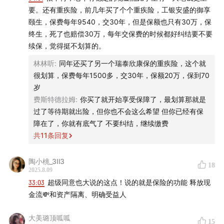
保额是否足够？
刚毕业时买的那份只保十万的重疾险，
要。还有重疾险，前几年买了个个重疾险，工银安盛的御享
对稳健的，同时又能支持你生活的现金流。
或许可以升级了？
颐生，保费每年9540，交30年，但是保额也只有30万，保
「我给妈妈打钱」vs.「保险公司给妈妈打钱」
我买储蓄险究竟想用来干嘛？
婚前财产保护？预防长寿
终生，死了也赔偿30万，每年交保费的时候都好纠结要不要
风险？想清目标比研究收益率更紧要
续保，觉得挺不划算的。
「✅不要考验人性」
保险「硬币的另一面」，我可以接受吗？
能用保险条款解决的问题，不要拿它考验人性，不要对自己
林林听
:
同年还买了另一个瑞泰欣康保的重疾险，这个就
太过于乐观。
很划算，保费每年1500多，交30年，保额20万，保到70
53:19
你的保险配置不需要是「最理性的」「最优的」，但
买储蓄险，买的是“确定性”。整个保单的时间非常长，如果
岁
最好可以是「最让人心安的」
奔着收益，你不知道你要穿越一个怎样的市场周期。
费斯特德拉姆
:
你买了就开始享受保障了，最划算那就是
优先考虑自己比较担心的风险，能不能用保险解决，而不是
过了等待期就出险，但你也不会这么希望 但你已经有保
65:07
回归初心：
用保险来解决，那些只有保险才能解决
说收益率。
障在了，你就有底气了 不要纠结，继续缴费
的事
共
11
条回复
「✅需求」
能不能满足自己的这部分需求，这笔钱能不能流向真正该去
🔍 猜你想看
陶小桃_3Il3
18
的方向，而不是仅仅盯着收益率。
2025.8.09
区分哪些需求是当下具体的需求，哪些是未来可能会有的需
🧰 保险工具箱
33:03
超级同意也大说的这点！说的就是保险的功能 释放现
求。
金流💸和资产隔离、明确受益人
重疾险：收入损失的补偿。比如按每年税后年收入的2~3倍
预定利率下调不该成为你投保的决定性理由。但这次预定
投保重疾险的保额。
大美璐顶呱呱
利率的调整，可以成为一个契机，让我们重新审视自己有
15