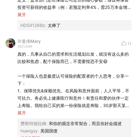
你为了你的资金目标，存下了这么一笔长期的钱。但是这笔
投资可获得的收益率（例：若预定利率4%，需25万本金增值
钱在很长的周期内不能动，流动性很差。
如果你想了解一些基础的保险知识，我们有
专门（免费）
至100万；若降至2%，需50万本金）。
展开
的保险科普群
，添加小助理微信：QIXIN-2，即可入群交
HD591298b
:
太棒了
「✅保险配置」
监管调整的原因：防止保险公司因预期收益过高但实际投资
流。
不需要是「最理性的」「最优的」，但最好可以是「最让人
收益不足导致兑付风险。(承诺5%-9%收益，但实际投资回报
心安的」。
许曼倩Mary
11
仅2%-3%），监管设定利率上限，防范保险公司兑付危机。
3️⃣
2025.8.09
惠民保 - 免健康告知的医疗险，非常适合父母投保。
真的，凡事从自己的需求和生活规划出发，就没有这么多的
保险不是用来赚钱的，是一个分散风险的工具，而且是有一
与市场环境的关联：保险公司资金主要投向债券（50% 以
也可以打开
有知有行 App
，搜索
「保险」
。无论是想了解
比较和焦虑，配个保险而已，不需要惶恐不安😄
定代价的。是购买保险公司的服务，帮自己分散自己承担不
上）、存款（约 8%）等稳健资产，当社会整体利率下行
保险的基础知识、利率下调的更多信息、还是想挑选保险
了的风险。
（如银行存款、债券收益下降），预定利率下调是必然趋势
一个保险人也是极度认可保险的配置者的个人思考，分享一
产品，使用保单管理工具，我们都准备好了清晰、实用的
（2013 年曾因市场收益上升而上调过一次）。
下：
内容。
「❤️回归初心」
1、保障优先&保额优先。在风险和意外面前，人人平等，不
用保险来解决，那些只有保险才能解决的事。
2.「为何保险调整更“兴师动众”？」
可抗力。务必先上健康医疗和意外！有责任和爱的伙伴一定
多关注保险的功能，不是关注收益。
上寿险。我给自己买的第一份保险就是寿险，30岁那天某
保险有两种，一种是在合同里把这个利率是固定下来的，另
天，突然想到如果我出去玩回不来，我爸妈要怎么办？ 抱着
展开
一种是分红型的。分红类型出现过乱象, 现在国内的保险主流
钱哭总不啥都没有强，那果断上寿险。
费斯特德拉姆
:
和你的观念非常契合，而且你好会描述
的算法还是固定收益率。
保额优先：是我一直坚持的理念，理赔的钱得够用才有意
huangsy
:
美国国债
义。当然，何为“够用”，因人而异了，也涉及到保费预算，