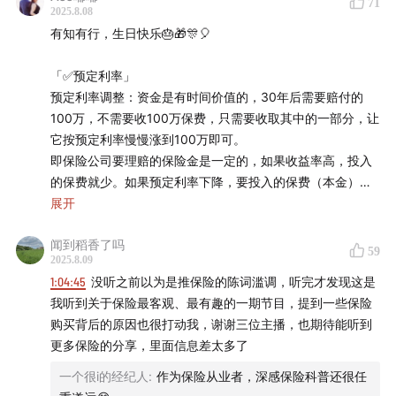
71
2025.8.08
个值得抓住的投保窗口期呢？如果该配的保险确实没配
有知有行，生日快乐🎂🎁🎊🎈
齐，我是不是应该趁这个时候认真检查一下？
「✅预定利率」
我相信不少听众可能和我一样，不确定这个预定利率下调
预定利率调整：资金是有时间价值的，30年后需要赔付的
到底对自己意味着什么，也拿不准自己要不要趁这个时候
100万，不需要收100万保费，只需要收取其中的一部分，让
买保险。
于是我牵头组织了一个研究小组，自己也好好地
它按预定利率慢慢涨到100万即可。
做了一下功课，请来了我们有知有行保险业务的负责人小
即保险公司要理赔的保险金是一定的，如果收益率高，投入
的保费就少。如果预定利率下降，要投入的保费（本金）就
主，还有大家非常熟悉也非常喜爱的也谈钱（也大）。我
多。
展开
们坐下来一起好好聊一聊这件事
：
预定利率是保险公司给自己预设的投资回报率，是影响保险
闻到稻香了吗
定价的重要因素。
保险预定利率下调到底对我们有什么影响？房贷也好、存
59
2025.8.09
监管调整预定利率，相当于在给行业踩刹车，管控行业的风
款也好，它们的利率调整好像都很丝滑，怎么到了保险这
1:04:45
没听之前以为是推保险的陈词滥调，听完才发现这是
险。
里一调整就这么声势浩大呢？
以及我们到底该基于什么来
我听到关于保险最客观、最有趣的一期节目，提到一些保险
判断自己应不应该趁这个时候配置保险呢？
购买背后的原因也很打动我，谢谢三位主播，也期待能听到
「✅低利率时代」
更多保险的分享，里面信息差太多了
一体多面：银行利率下调、社会整体投资收益下降，以及保
这期节目我自己学到了很多，希望对你和家人的保险配置
险的预定利率下调。
一个很i的经纪人
:
作为保险从业者，深感保险科普还很任
也能有一定的帮助。
银行存款，只是调整利率，对于产品本身的变化不会有太大