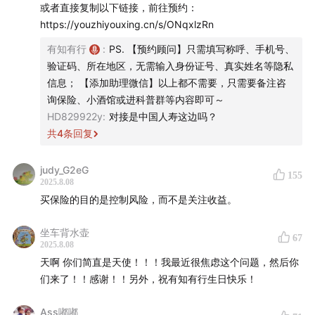
或者直接复制以下链接，前往预约：
目，我们关注投资，更关注怎样更好的生活，我是雨白。
https://youzhiyouxing.cn/s/ONqxlzRn
保险
，一直是我想聊的话题。熟悉有知有行的朋友会知
有知有行
:
PS. 【预约顾问】只需填写称呼、手机号、
道，我们一直提倡「四笔钱」的概念：
一个人完备的财务
验证码、所在地区，无需输入身份证号、真实姓名等隐私
信息； 【添加助理微信】以上都不需要，只需要备注咨
体系应该配好四笔钱——活钱备用金、长期投资的钱、中
询保险、小酒馆或进科普群等内容即可～
短期的稳健理财、以及保险保障。
HD829922y
:
对接是中国人寿这边吗？
共
4
条回复
这一次的节目录制契机源自于，前段时间，那些我已经毫
无印象的保险顾问突然集中给我发微信消息
，
轰炸式地跟
judy_G2eG
155
我说，「保险的预定利率又要下调了」「最后的机会，再
2025.8.08
不买就没了！」「马上就要涨价啦」。朋友圈里一时间也
买保险的目的是控制风险，而不是关注收益。
是铺天盖地，很多用户也来问我们，诶！这是不是真的得
坐车背水壶
赶紧上车？
67
2025.8.08
天啊 你们简直是天使！！！我最近很焦虑这个问题，然后你
我个人的第一反应是，
怎么似乎每年夏天都要来一轮保险
们来了！！感谢！！另外，祝有知有行生日快乐！
预定利率下调的提醒？
这是不是一种狼来了似的恐慌营
销？但是再一深想，我的心里也会嘀咕，这会不会真是一
Ass嘟嘟