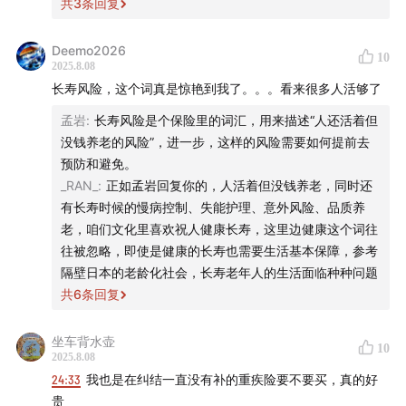
共
3
条回复
产品设计特性：预定利率写入合同后不可变更，调整需下架
所以都是一步步来的。赔过的都会后悔买少了，但绝对比没
旧产品、上新款，形成“停售潮”表象（类似银行若需改存款
有强！
利率，只能停旧推新）。
Deemo2026
资料库
10
2025.8.08
2、储蓄险。靠保险存起来的钱一定要匹配生活目标🎯 没有
长寿风险，这个词真是惊艳到我了。。。看来很多人活够了
对比其他金融工具：
预定利率:
是保险公司给自己预设的投资回报率，是影响
目标是很难存下钱的。 对于小金额的投入者来是“强制储蓄”
孟岩
:
长寿风险是个保险里的词汇，用来描述“人还活着但
用意多，一下不小，一年到头也就保单里存了点钱。
保险定价的一个重要因素。
房贷利率（LPR）：浮动制，调整丝滑无感知；
没钱养老的风险”，进一步，这样的风险需要如何提前去
对于大金额的群体来说，保险就是一种安全的资产配置，让
预防和避免。
你把钱给到真正你想给的人！一偏差一毫。这是其他金融工
预定利率最新动态
：随着最新研究值的发布，目前市面上
保险利率：固定制为主，调整需产品迭代。
_RAN_
:
正如孟岩回复你的，人活着但没钱养老，同时还
具做不到的！
所有预定利率为 2.5% 的产品都将陆续下架，预计会在 8
有长寿时候的慢病控制、失能护理、意外风险、品质养
有人觉得2.5无所谓，没必要，那么我请你思考下，你做什么
月 31 日前后完成新老产品的切换。后续推出的新产品
3.「不同保险受影响程度：长期险＞短期险，保障型与储蓄
老，咱们文化里喜欢祝人健康长寿，这里边健康这个词往
投资可以在你完全不需要花心思打理的情况下，给到你保证
中，固收类产品的预定利率上限将下调至 2%，分红型产
险均受波及」
往被忽略，即使是健康的长寿也需要生活基本保障，参考
2.5的确定性增长，而且还是终身呢？ 算一算100万通过时间
品降至 1.75%，万能险的保底利率下调至 1%。
隔壁日本的老龄化社会，长寿老年人的生活面临种种问题
的复利，在你60岁80岁的时候会有多少钱。 没算过账是感
影响核心因素：保障期限。期限越长，利率累积效应越显
共
6
条回复
受不到时间的力量的！
著。
储蓄险
：「储蓄险」并非官方的保险分类，而是大家的俗
要不然巴爷爷怎么说很湿很长的雪坡😄
称，指那些人身险里储蓄功能更强的产品。买它主要不是
坐车背水壶
10
高影响险种：重疾险（保终身、30 年缴费）保费或上浮
2025.8.08
3、尽早意识到退休规划的重要性，早一点开始养老金储备。
为了保障疾病或意外，而是为了长期理财攒钱，在未来获
13%（成人）、29%（儿童）；储蓄险（如年金险、增额
24:33
我也是在纠结一直没有补的重疾险要不要买，真的好
如果你只能靠人力资本赚钱，那么真的只能干到老干到死。
得确定的资金或现金流。常见的储蓄险类型包括年金险、
寿）收益直接随利率下调降低。
贵