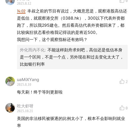
✨美联储降息对中美两国经济有何影响？
0
2025.8.12
美联储降息将降低美国国内制造业的资金成本和税费支出，
1:02:45
今年10月份有哪些值得关注的事件？
14:02
丰叔之前的节目有说过，大概意思是，观察港股高估还
有利于制造业复苏，但历史上每次降息周期中，资金会流出
是低估，就观察港交所（0388.hk），300以下代表外资都
美国，这对中国而言意味着息差压力减小和政策空间增大。
1:07:08
美联储降息对中国的影响主要体现在两个方面：
跑了，所以我295建仓。然后看高估代表外资都回来了，都
此外，全球流动性释放有助于缓解各国经济压力，间接对中
一、从历史经验来看，美国进入降息周期通常会导致资金
比较疯狂状态看价格我记得说的是将近500。
国外贸和国际关系产生积极影响。
流出美国。二、降息会缓解中美息差的压力，为中国货币
我想问一下，这个观察指标还有效吗？
政策提供更大的操作空间。
外化而内不化
:
不能这样刻舟求剑吧，高估还是低估本身
✨投资方向上有哪些新的趋势？
是一个区间，不是一个点，另外现在和过去变化太大了，
投资方向上，市场关注度越来越偏向应用层面，尤其是可行
1:11:56
从DeepSeek到GPT-5，大众对大模型的关注正从
比如银行利率
的应用实例，以及与芯片相关的非主流AI架构芯片。同时，
技术本身转向技术与应用的结合。这意味着相较于技术，
生物医疗等行业的行业应用也成为热点。资本市场正逐渐从
大家更关注产品是否能卖出去、用起来和赚到钱。
炒作题材转向更符合经济主体的长期增长方向，反映出资本
uaMiXYang
2
2025.8.10
性质的变化，即从追求快钱向投资更贴近实体经济、有稳定
每天刷！终于等到更新啦
1:15:22
DeepSeek为中国和世界打了一个非常好的样，不
增长潜力的公司转变。
仅扭转了只追求模型之“大”这一趋势，还通过开源重构竞
吃大虾呀
0
争格局，提高了纯技术的普惠性，降低了技术应用门槛。
2025.10.21
美国的非法移民被驱逐的比例太小了，根本不会影响到就业
1:16:34
历史上，单纯依靠技术本身难以成为超级大规模企
率
业。公司需要转型为具有技术价值的产品和应用公司，最