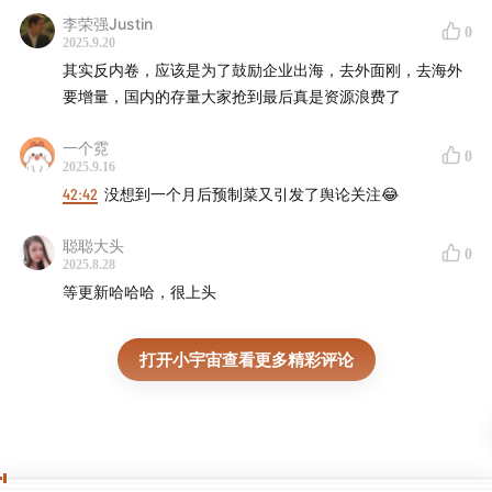
李荣强Justin
好能形成马太效应、规模效应，并占领用户心智，从而成
0
2025.9.20
为超大型企业。
其实反内卷，应该是为了鼓励企业出海，去外面刚，去海外
要增量，国内的存量大家抢到最后真是资源浪费了
1:19:12
从一级市场的体感看，科技消费、生物医药等前几
年较冷的行业开始回温。为什么会发生这些变化？
一个霓
0
2025.9.16
1:25:49
只有当资本市场的投资偏好从炒作概念的“快钱”转
42:42
没想到一个月后预制菜又引发了舆论关注😂
向贴近实体经济的“长钱”时，才是资本长期增长的合理性
聪聪大头
基础。
0
2025.8.28
等更新哈哈哈，很上头
【本期相关】
上半年国民经济迎难而上、稳中向好 - 国家统计局
打开小宇宙查看更多精彩评论
贸易战后3455亿扫中港资产
太盟投资集团执行董事长单伟建:我国提振消费信心的基本