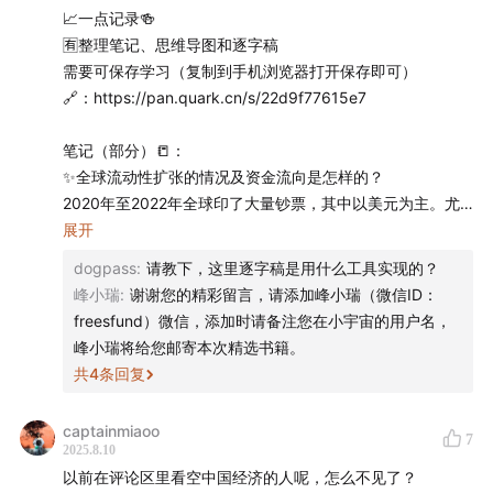
📈一点记录🍻
16:11
在中美欧之间，谁的经济表现相对其他两个经济体更
🈶️整理笔记、思维导图和逐字稿
好，谁就能在资金吸引力上占据上风；反之，如果谁的经
需要可保存学习（复制到手机浏览器打开保存即可）
济表现相对落后，其吸引资金的速度就会更慢。
🔗：https://pan.quark.cn/s/22d9f77615e7
17:32
上半年，美国的股市与经济数据表现如何？
笔记（部分）📒：
✨全球流动性扩张的情况及资金流向是怎样的？
18:45
美国当前的劳动力市场与中国有相似之处，都存在
2020年至2022年全球印了大量钞票，其中以美元为主。尤
其在2022年第二季度开始，大量资金流向了美国市场，且更
展开
就业供给与就业需求之间的不匹配。
多配置在股票上。
dogpass
:
请教下，这里逐字稿是用什么工具实现的？
24:02
从中国广义服务业来看，除去高技术附加值服务
峰小瑞
:
谢谢您的精彩留言，请添加峰小瑞（微信ID：
✨对于未来的资本市场变化有哪些预期？
业，至少会有一半从业者是接受过高等教育的。目前，我
freesfund）微信，添加时请备注您在小宇宙的用户名，
预计从八月底或九月初开始，可能会看到连续积极的变化，
们仍处于刚开始转型的阶段。
峰小瑞将给您邮寄本次精选书籍。
这将有助于提升消费信心，并可能对A股和港股产生正面影
共
4
条回复
响。同时，美元降息、人民币汇率等因素也将对资本市场产
27:36
单伟建曾指出，造成中国市场“内卷”的原因之一是企
生积极影响。
业获取资源成本过低，进而导致资源的“软约束”。
captainmiaoo
7
2025.8.10
✨对于净流入3000多亿港币到内地的情况，这些资金是如何
以前在评论区里看空中国经济的人呢，怎么不见了？
29:33
如果中国未在2015年前后启动“去产能、去库存”，