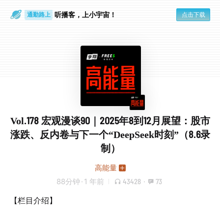
通勤路上
听播客，上小宇宙！
眼睛好累
点击下载
Vol.178 宏观漫谈90｜2025年8到12月展望：股市
涨跌、反内卷与下一个“DeepSeek时刻”（8.6录
制）
高能量
88分钟
·
1 年前
43428
·
73
【栏目介绍】