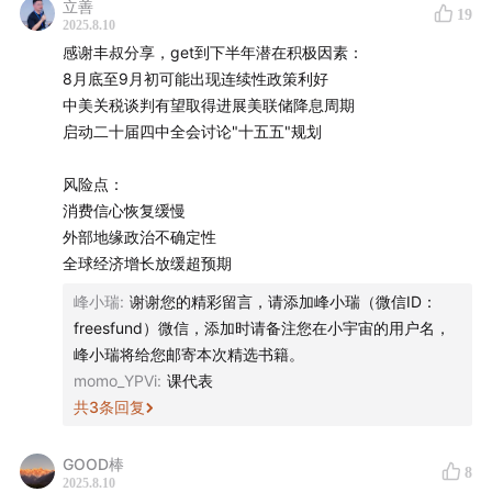
立善
19
2025.8.10
05:34
今年上半年，中国香港资本市场的增量资金主要来
感谢丰叔分享，get到下半年潜在积极因素：
自内地南向资金的持续流入，以及外资的被动配置增长。
8月底至9月初可能出现连续性政策利好
中美关税谈判有望取得进展美联储降息周期
07:37
上周，主动配置型外资基金在港股首次出现净流
启动二十届四中全会讨论"十五五"规划
入。据《信报》报道，自今年4月2日关税战至今，共有
风险点：
443亿美元（约3455.4亿港元）买入中港资产。其中，流
消费信心恢复缓慢
入中港资产的资金以欧美投资基金居多，较显著部分是经
外部地缘政治不确定性
香港买内地债券。
全球经济增长放缓超预期
峰小瑞
:
谢谢您的精彩留言，请添加峰小瑞（微信ID：
08:24
人民币、港币与美元的汇率波动，将对资本市场产
freesfund）微信，添加时请备注您在小宇宙的用户名，
生什么影响？
峰小瑞将给您邮寄本次精选书籍。
momo_YPVi
:
课代表
09:11
什么推动了上半年A股中银行股的上涨？
共
3
条回复
10:16
今年接下来，哪些事件可能对中国经济与资本市场产
GOOD棒
生影响？
8
2025.8.10