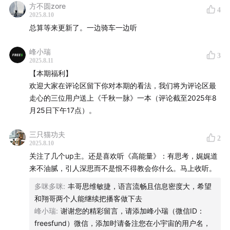
一些公司破产倒闭，例如汽车行业和长视频网站的例子。
方不圆zore
4
续。
2025.8.10
总算等来更新了。一边骑车一边听
✨针对资源使用效率和成本问题，政府有哪些相关政策？
36:03
在高用户时长的APP中嵌入新功能或新应用往往更
政府正在通过强化统一大市场的措施，要求各地在招商引
有机会。因此，天猫、淘宝等平台拓展外卖业务的合理性
峰小瑞
资、资源使用和税务优惠方面拉平待遇，并强调提高资源使
3
2025.8.11
是相对较高的。
用效率和成本。同时，也在尝试通过增加国有资源使用费用
【本期福利】
的收取，减少非税收入中的不合理现象。
欢迎大家在评论区留下你对本期的看法，我们将为评论区最
40:25
近期，在外卖大战竞争激烈、骑手数量紧张的情况
走心的三位用户送上《千秋一脉》一本（评论截至2025年8
✨如何区分正常市场竞争行为和内卷行为？
下，众多平台选择与顺丰同城合作，以扩充配送运力。
月25日下午17点）。
区分的关键在于企业间竞争的程度以及对整个行业的影响。
比如外卖大战中，如果平台补贴为主且有助于行业增长，则
41:29
在超大型行业发展演进的过程中，会出现垂直链条的
三只猫功夫
2
可视为正常竞争；反之，若商户被迫补贴较多，则可能对行
分工细化，并且在每个环节上提升效率和体验，以及降低
2025.8.10
业造成负面影响。
关注了几个up主。还是喜欢听《高能量》：有思考，娓娓道
成本。
来不油腻，引人深思而不是恨不得教会你什么。马上收听。
✨当前餐厅业态有哪些明显趋势？
47:56
今天大家提到的“内卷”主要集中在工业品相关市场。
多咪多咪
:
丰哥思维敏捷，语言流畅且信息密度大，希望
当前餐厅业态主要有三个趋势：
由于中国的产业链较长，当上游生产环节的毛利率受到挤
和翔哥两个人能继续把播客做下去
一是单品小菜单轻量级餐厅增多，主要负责运营并提供调
压、资金占用周期变长时，这种压力会逐级向下传导，进
峰小瑞
:
谢谢您的精彩留言，请添加峰小瑞（微信ID：
味、热食和堂食环境；
freesfund）微信，添加时请备注您在小宇宙的用户名，
而影响PPI以及相关企业的生存空间。
二是复杂中餐餐厅受到挤压，要么转向单品爆款连锁，要么