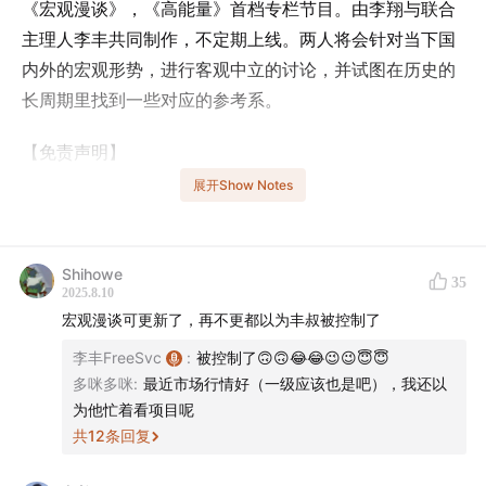
《宏观漫谈》，《高能量》首档专栏节目。由李翔与联合
主理人李丰共同制作，不定期上线。两人将会针对当下国
内外的宏观形势，进行客观中立的讨论，并试图在历史的
长周期里找到一些对应的参考系。
【免责声明】
展开Show Notes
本节目的所有内容并非旨在提供任何形式的建议，包括但
不限于投资、税收、会计或者法律上的建议。
Shihowe
35
【内容索引】
2025.8.10
宏观漫谈可更新了，再不更都以为丰叔被控制了
01:29
如何看待上半年中国和美国的GDP数据？
李丰FreeSvc
:
被控制了🙃🙃😂😂😉😉😇😇
多咪多咪
:
最近市场行情好（一级应该也是吧），我还以
03:34
2020到2022年，美联储、欧洲央行、日本央行与
为他忙着看项目呢
英国央行的资产负债表合计扩张约 11.8 万亿美元。到
共
12
条回复
2022 年二季度，全球央行“放水”的大部分资金快速流入
美国资本市场，并且更多地配置在股票上。