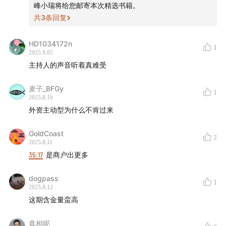
峰小瑞将给您邮寄本次精选书籍。
接受效率和成本的压力；
共
3
条回复
49:13
过去半年，A股走势非常好的原因是什么？A股和港
三是商务类型的高端餐饮更注重特色化和多元服务体验。
股的表现能够延续吗？
HD1034172n
✨A股和港股走势强劲的原因以及这种强劲表现是否会延续？
1
2025.9.02
A股和港股的强劲走势不仅因为经济好转和业绩上涨，还因为
50:42
如何理解A股和港股背后资金构成的不同？
主持人的声音听着真难受
中国市场正在调整资本市场结构，更多地代表新兴产业。除
了新增注册制的科技企业外，监管层也在努力调整存量市场
55:00
今年接下来A股市场的变化，一方面看保险公司是否
麦子_BFGy
1
资产结构，鼓励并购重组和产业升级，从而推动市场整体表
能继续增加权益类资产的配置，另一方面看老百姓对于投
2025.8.16
现。
外资主动型为什么不肯过来
资、消费的信心能否增强。
✨如果中美两国元首会面并签署贸易协议，对市场有何影
GoldCoast
57:20
预计下半年港股市场的资金增量或将弱于上半年，
2
响？
2025.8.11
这与AH股溢价这一“洼地”可能会被逐渐填平有关。不过，
对于资本市场而言，这将消除最大的不确定性，对川普政府
35:17
是商户出更多
外资主动型基金在中国仍有较大的增配空间，只是会有一
而言是重大利好，可预期能带动制造业回流并降低企业资金
些变量影响外资流入的速度与规模。
成本和税费支出。同时，对中美两国而言，有助于缓解贸易
dogpass
1
2025.8.12
战带来的紧张关系，确定外贸风险和影响，并可能传递其他
这期含金量蛮高
1:00:42
今年接下来，还会出现什么“DeepSeek Moment”
积极信号。
吗？
真相呢