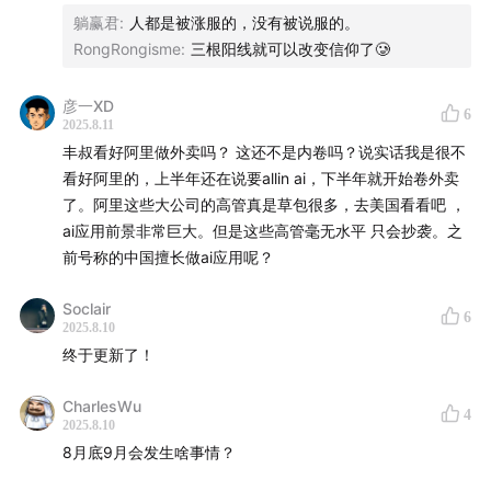
配置的？
当2019年中美贸易战爆发时，其带来的经济冲击或许会更
躺赢君
:
人都是被涨服的，没有被说服的。
这些资金在配置上先是离岸（境外），然后回配至国内，首
RongRongisme
:
三根阳线就可以改变信仰了🥲
为剧烈，尤其是对小微企业而言。放到今天，这也是可以
先是债券再转向股票。此外，近期美股大幅波动以及美国就
业统计数据修正等因素，导致市场对于九月份降息的预期增
借鉴的。
强，这也影响了资金流向。
彦一XD
6
2025.8.11
30:48
从近期政策层面频繁强调的“加快建设全国统一大市
丰叔看好阿里做外卖吗？ 这还不是内卷吗？说实话我是很不
✨美国市场方面，私募基金管理者对美国资本市场的看法有
场”等措施可以看出，国家正在努力提高国有资源的使用效
看好阿里的，上半年还在说要allin ai，下半年就开始卷外卖
何不同？美国劳动力市场目前存在什么问题？
率。
了。阿里这些大公司的高管真是草包很多，去美国看看吧 ，
有一些私募基金管理者对中国市场持积极看法，认为美国资
ai应用前景非常巨大。但是这些高管毫无水平 只会抄袭。之
本市场高位且表现不错；但也有许多基金管理者认为风险增
33:08
如何定义“内卷”？如何区分企业的“内卷”行为与正常
前号称的中国擅长做ai应用呢？
大，分歧较大。从外表看，市场表现似乎较好，但实际上内
竞争行为？
部对风险看法较为谨慎。美国劳动力市场出现了错配问题，
Soclair
即大量就业需求与有限的就业供给不匹配。高附加值的服务
6
2025.8.10
35:15
在一个超大型行业中，如果全链条中某一环节的集
业在裁员，而中低附加值服务业需要大量劳动力，这两部分
终于更新了！
中度过高，行业发展往往会受到抑制。这是因为该垄断环
劳动力难以有效流动起来。
节通常会挤压上下游的利润空间。从理论上看，在万亿规
CharlesWu
4
✨对于中国市场上严重的内卷现象，有什么看法？
模的餐饮行业中，垄断性环节的形成或许在短期内合理，
2025.8.10
内卷现象在中国出现的一个重要原因在于资源获取成本过
8月底9月会发生啥事情？
但从中长期看，这种局面多多少少会有所改变，因为任何
低，尤其是地方政府出于对税收和就业的考虑，不愿意看到
抑制行业创新活力与竞争效率的垄断态势，终究难以持