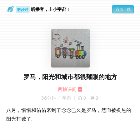
听播客，上小宇宙！
点击下载
散步时
通勤路上
罗马，阳光和城市都很耀眼的地方
西柚课间
36分钟
·
1 年前
0
·
0
八月，惜惜和佑佑来到了念念已久是罗马，然而被炙热的
阳光打败了.