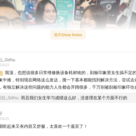
展开Show Notes
拉_Gdhu
5.8.13
15
我顶，也想说很多日常维修换设备耗材啥的，刻板印象里女生搞不定
象中难，特别现在网络这么发达，搜一下基本都能找到解决方法，尝试去
，有独立解决这些问题的能力人生都会开阔很多，千万别被刻板印象吓住
图拉_Gdhu
:
而且我们女生学习成绩这么好，没道理在某个方面不行的
到“小房间”的是旅居美国洛杉矶的广州人谭洋 —— 第一位获得
牙
5.8.15
专辑提名的华人女性录音师/混音师。
期听起来又有内容又舒服，太喜欢一个嘉宾了！
始“小房间”的播客创作后，我经常都通过网络学习许多关于录音