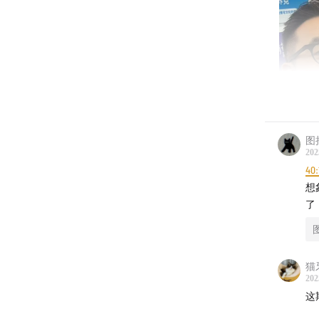
图
202
40:
想
了
这期来
猫
202
度最佳
这
自从开