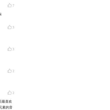
7
了一位生
脚跟，更

，而她就
3
3
2
2
之后最喜欢
元素的音