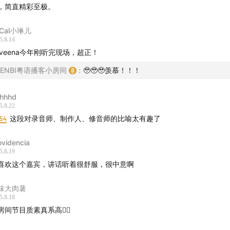
，简直精彩至极。
oCal小琳儿
5.8.14
aveena今年刚听完现场，超正！
ZENBI粤语播客小房间
:
🥹🥹🥹羡慕！！！
在为 Kanye West 制作专辑 Kids See Ghost 的录音室中）
hhhd
间谭洋回到广州，在星海音乐厅里和众多幕后行家分享了她在美
5.8.22
:54
这段对录音师、制作人、修音师的比喻太有趣了
。在现场听了谭洋的分享后，我也很想让听友们也能听到她的故
把她邀请到了“小房间”，以她感到亲切的粤语一起聊天，和我们
ovidencia
的所见所闻。
5.8.19
喜欢这个嘉宾，讲话听着很舒服，很中意啊
仅是一位出色的录音工程师/混音师，也是音乐制作人和词曲作者
包括 Janelle Monáe、J Cole、XXXtentacion、Jessie Re
味大肉薯
5.8.18
e West、王嘉尔、鹿晗、韩红、Joji、Niki、AJ McLean（后街
房间节目质素真系高👍🏻
na Aurora、Emel 等。