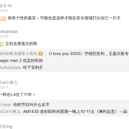
———————————————————————
瑟夫-H
5.8.14
3:25
很有个性的嘉宾～可能也是这样才能在音乐领域打出自己一片天
：
谭洋（小红书：
谭洋itsyáng音乐制作
）
udiupiaqia
：
Trace、Zenbi
5.8.14
57
立刻去搜嘉尔的歌
名单
ZENBI粤语播客小房间
:
《I love you 3000》🥹强烈安利，王嘉尔新
| Trace
magic man 2 也蛮好听的
iudiupiaqia
:
吃下安利✌️
| Trace
oCal小琳儿
| Trace
5.8.14
一样在LA住了11年～
| Zenbi、Trace
Ncnew
:
你的节目叫什么名字
SoCal小琳儿
:
AM1430 洛杉矶时间星期一晚上10-11点《琳时起意》～🤗
 |
191962929@qq.com
听听ing
| whynotvinyl