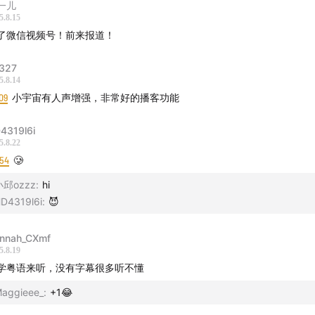
一儿
5.8.15
了微信视频号！前来报道！
327
5.8.14
09
小宇宙有人声增强，非常好的播客功能
4319l6i
5.8.22
:54
🥲
小邱ozzz
:
hi
D4319l6i
:
😈
节目的最后和大家分享这首歌，来自美国 R&B 女歌手 Janelle Mo
nnah_CXmf
5.8.19
enomenal (feat. Doechii)》，这是谭洋为其担任录音师/混音
学粤语来听，没有字幕很多听不懂
 Age of Pleasure》中谭洋自己最满意的一首歌。正是这张专辑
格莱美音乐奖 Album of the Year（年度最佳专辑）提名。
aggieee_
:
+1😂