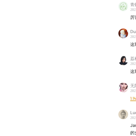
青
识，随
202
活在洛
厉
是女性
Du
是谭洋
202
这
荔
202
这
无
202
1:1
Lu
202
J
的