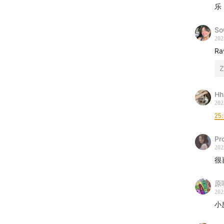
乐
S
202
R
（图：谭洋
Hh
前段时
202
25
的故事
这次就
Pr
洛杉矶
202
很
谭洋不
作过的艺人
原
202
Kany
小
Ravee