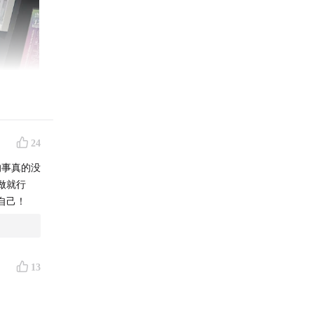
24
的事真的没
做就行
自己！
格莱美年
13
制作的知