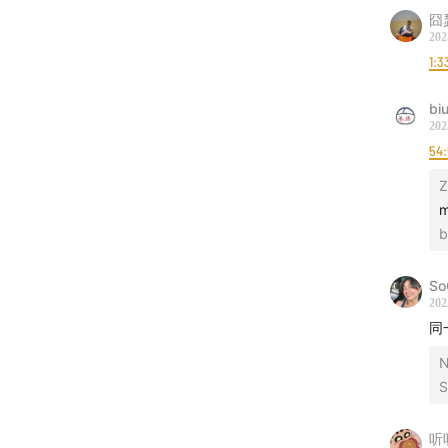
———
囧
202
1:3
* 嘉宾
bi
* 主播
202
54:
* 制作
录音制作 
b
声音编辑 
S
文字编辑 
202
同
运营管理 
联系方式
听
加听友群 