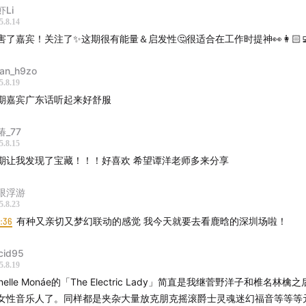
虾Li
着不断的深入学习越发感受到幕后领域的学问之深。去年我发现
5.8.14
杉矶的广州人，不仅在美国这个全球流行音乐行业的中心站稳了
害了嘉宾！关注了✨这期很有能量＆启发性🤔很适合在工作时提神👀👩🏻‍
占比极低的幕后制作领域凭借出色的作品得到了格莱美提名认可
an_h9zo
。
5.8.19
期嘉宾广东话听起来好舒服
椿_77
5.8.15
期让我发现了宝藏！！！好喜欢 希望谭洋老师多来分享
限浮游
5.8.23
4:36
有种又亲切又梦幻联动的感觉 我今天就要去看鹿晗的深圳场啦！
cid95
5.8.19
anelle Monáe的「The Electric Lady」简直是我继菅野洋子和椎名林檎
女性音乐人了。同样都是夹杂大量放克朋克摇滚爵士灵魂迷幻福音等等等