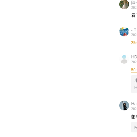
陳
202
看
JT
202
29:
HD
202
50
H
1:29:47
Ha
202
的《Ph
想
《The
66 届
M