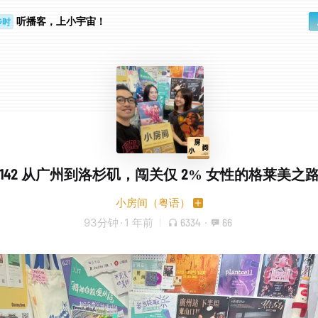
听播客，上小宇宙！
步时
勤路上
142 从广州到洛杉矶，闯关仅 2% 女性的格莱美之
小房间（粤语）
93分钟
·
1 年前
6334
·
66