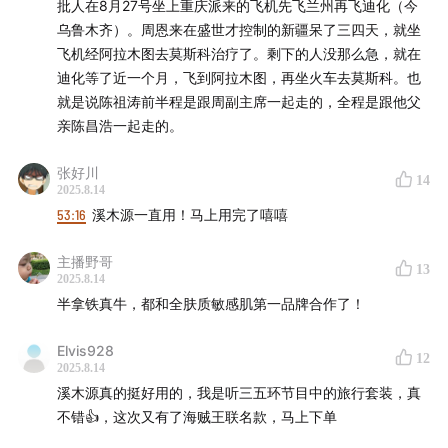
批人在8月27号坐上重庆派来的飞机先飞兰州再飞迪化（今
乌鲁木齐）。周恩来在盛世才控制的新疆呆了三四天，就坐
01:12:42
一汽基建施工与物资管理中的问题
飞机经阿拉木图去莫斯科治疗了。剩下的人没那么急，就在
迪化等了近一个月，飞到阿拉木图，再坐火车去莫斯科。也
01:16:06
中苏双方的技术冲突与协作共进
就是说陈祖涛前半程是跟周副主席一起走的，全程是跟他父
亲陈昌浩一起走的。
01:22:21
一汽派遣实习生前往苏联学习
张好川
14
01:33:06
一汽全员培训和学习高潮
2025.8.14
53:16
溪木源一直用！马上用完了嘻嘻
01:36:52
一汽建设初期的挑战与应对策略
主播野哥
13
2025.8.14
01:46:03
解放牌汽车：中国工业化的象征与历史贡献
半拿铁真牛，都和全肤质敏感肌第一品牌合作了！
02:04:47
读评论彩蛋环节
Elvis928
12
2025.8.14
——
溪木源真的挺好用的，我是听三五环节目中的旅行套装，真
不错👍，这次又有了海贼王联名款，马上下单
溪木源全肤质敏感肌护肤品全国销量第一市场地位确认