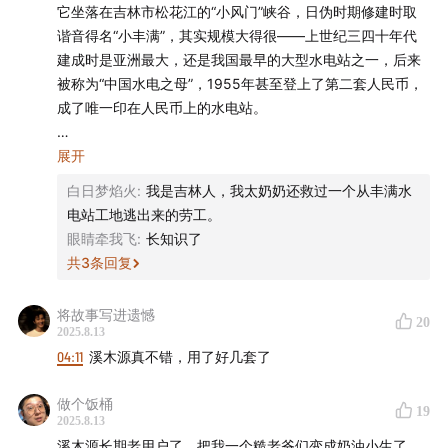
它坐落在吉林市松花江的“小风门”峡谷，日伪时期修建时取
谐音得名“小丰满”，其实规模大得很——上世纪三四十年代
套装、限量联名周边及足金黄金船票如下：
建成时是亚洲最大，还是我国最早的大型水电站之一，后来
被称为“中国水电之母”，1955年甚至登上了第二套人民币，
成了唯一印在人民币上的水电站。
这工程1937年开工，背后满是血泪：15万中国劳工被强抓来
展开
干活，在监工的打骂下受尽苦难，至少6500人死去，形成了
白日梦焰火
:
我是吉林人，我太奶奶还救过一个从丰满水
“万人坑”，如今那里建起了劳工纪念馆，提醒着人们这段历
电站工地逃出来的劳工。
史。日本战败撤退时工程没完工，后来苏联拆走部分机组，
眼睛牵我飞
:
长知识了
国民党还想炸毁它，都没成。
共
3
条回复
新中国成立后，它被好好整修扩建，成了东北电力的“顶梁
将故事写进遗憾
20
柱”。后来老坝有隐患，2018年爆破，在下游120米处建了新
2025.8.13
坝，2019年新电站投用，装机容量达148万千瓦，既能发
04:11
溪木源真不错，用了好几套了
电、防洪，还让上游的松花湖成了风景名胜。更妙的是，冬
天电站排出的温水让吉林形成了绝美的雾凇，成了中国四大
做个饭桶
19
自然奇观之一。
2025.8.13
溪木源长期老用户了，把我一个糙老爷们变成奶油小生了