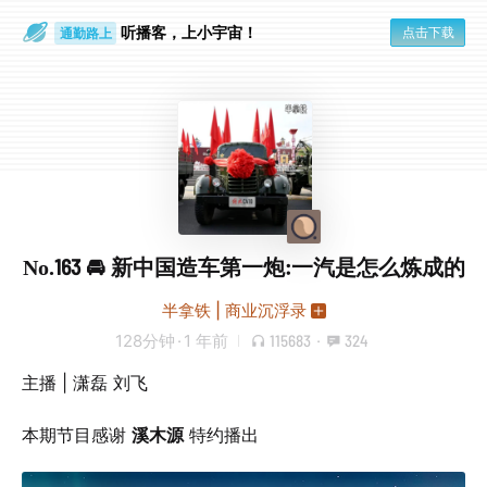
听播客，上小宇宙！
点击下载
通勤路上
眼睛好累
No.163 🚘️ 新中国造车第一炮:一汽是怎么炼成的
半拿铁 | 商业沉浮录
128分钟
·
1 年前
115683
·
324
主播 | 潇磊 刘飞
本期节目感谢
溪木源
特约播出