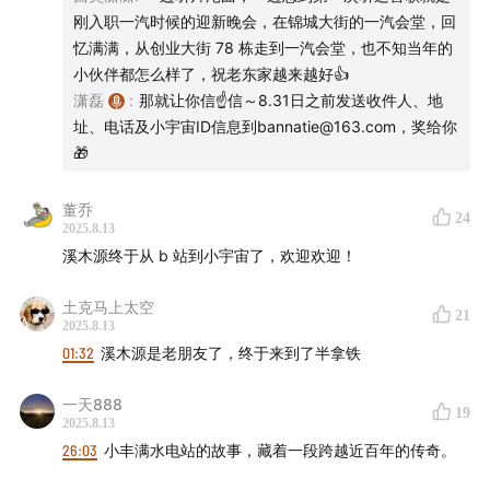
刚入职一汽时候的迎新晚会，在锦城大街的一汽会堂，回
忆满满，从创业大街 78 栋走到一汽会堂，也不知当年的
小伙伴都怎么样了，祝老东家越来越好👍
潇磊
:
那就让你信☝️信～8.31日之前发送收件人、地
址、电话及小宇宙ID信息到bannatie@163.com，奖给你
🎁
【购买方式】
董乔
24
2025.8.13
溪木源终于从 b 站到小宇宙了，欢迎欢迎！
方式①：点击链接
溪木源男士航海王联名系列
一键直达，
领大额专属优惠券，提前享受双11价格
土克马上太空
21
2025.8.13
方式②：淘宝搜索【溪木源旗舰店】，找客服报暗号【半
01:32
溪木源是老朋友了，终于来到了半拿铁
拿铁】领专属福利券下单
一天888
19
2025.8.13
购买联名礼盒即送正版授权联名周边【联名透卡和超大尺
26:03
小丰满水电站的故事，藏着一段跨越近百年的传奇。
寸鼠标垫】，数量有限先到先得。即日起至8月29日，下
单联名产品并加入会员，更有机会抽中足金黄金船票！