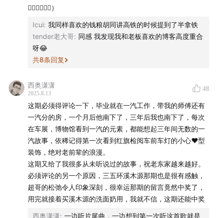
🙋🏻‍♂️🙋🏻‍♀️）
气，征服油腻！
Icui
:
我同样喜欢的钱粮胡同讲高铁的时候提到了半拿铁
tender老大哥
:
同感 我发现我和老板喜欢的博客高度重合
呀😂
共
8
条回复
西奥潇潇
48
2025.8.13
这期必须得评论一下，毕业就在一汽工作，带我的师傅还有
一汽分的房，一个月后他南下了，三年后我也南下了，每次
在车展，博物馆看到一汽的元素，都能想起三年间无数的一
汽故事，依稀记得第一次看到红旗检阅车前车灯的小心❤️型
装饰，绝对老前辈的浪漫。
这期又给了我很多从未听说过的故事，祝老东家越来越好。
必须评论的另一个原因，三五环溪木源那期也是很有感触，
超哥的松弛令人印象深刻，很幸运那期的留言竟然中奖了，
用完就接着买溪木源的洗面奶用，我就不信，这期还能中奖
西奥潇潇
:
一边听片尾曲，一边想到第一次听这首歌就是