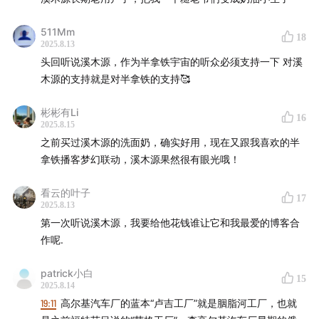
511Mm
18
2025.8.13
头回听说溪木源，作为半拿铁宇宙的听众必须支持一下 对溪
木源的支持就是对半拿铁的支持🥰
彬彬有Li
16
2025.8.15
之前买过溪木源的洗面奶，确实好用，现在又跟我喜欢的半
——
拿铁播客梦幻联动，溪木源果然很有眼光哦！
这期正式进入到新中国造车的阶段。要造车，第一步是造
看云的叶子
17
2025.8.13
车厂。最初，我们其实有两个方案，一个是利用中国原有
第一次听说溪木源，我要给他花钱谁让它和我最爱的博客合
的零星基础，在苏联的帮助下自主建立汽车工业。但是现
作呢.
实难度太大，再加上苏联方面又主动递出橄榄枝要手把手
地教，所以，我们最终选择了第二方案——全面移植苏式
patrick小白
15
2025.8.14
汽车工业，完全复刻苏联斯大林汽车厂。看起来难度似乎
19:11
高尔基汽车厂的蓝本“卢吉工厂”就是胭脂河工厂，也就
是小了不少，但是真操作起来，依然需要克服许多现实困