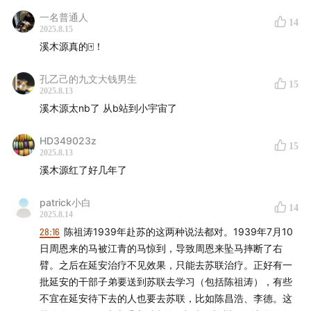
电商平台购买
一名普通人
14
2025.8.15
——
溪木源真的🀄️！
时间轴：
孔乙己的九文大钱男生
15
2025.8.13
溪木源太nb了 从b站到小宇宙了
00:07:19
毛泽东访苏与中苏汽车工业合作
HD349023z
00:09:36
新中国汽车工业的奠基与人才集结
15
2025.8.13
溪木源红了好几年了
00:16:21
苏联汽车工业初期的发展路径
patrick小白
14
00:24:01
一汽选址与建设
2025.8.14
28:16
陈祖涛1939年赴苏的这两种说法都对。1939年7月10
00:28:19
苏联援助与关键人物的作用
日周恩来的马被江青的马惊到，导致周恩来坠马摔断了右
臂。之后在延安治疗不见效果，只能去苏联治疗。正好有一
00:42:20
一汽建设：从设计到三年建成的挑战与动员
批延安的干部子弟要送到苏联去学习（包括陈祖涛），有些
不宜在延安待下去的人也要去苏联，比如陈昌浩、李德。这
01:03:05
苏联专家对中国一汽建设的贡献与挑战