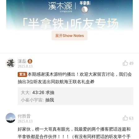
展开Show Notes
潇磊
49
2025.8.13
溪木源是
全肤质敏感肌第一品牌
，致力于为亚洲敏感肌人
本期感谢溪木源特约播出！欢迎大家留言讨论，我们会
置顶
群提供安全、有效、愉悦的护肤体验。不同肤质的敏感肌
抽出3位听友送出同款航海王联名礼盒🎁
消费者都能在溪木源找到专属的解决方案：
山茶花系列
解
大大
:
43:26 求抽
决全肤质敏肌保湿修护，
层孔菌系列
专攻油敏肌控油难
小崔小宇宙
:
抽我
题。为照顾敏感肌人群的多元功效需求，还推出专注痘敏
肌祛痘的
愈创木系列
，针对美白诉求的
氧白因系列
，以及
付胜昔
63
男士专研的
控油系列
等。
2025.8.13
好家伙，榜一大哥真有眼光，我最爱的两个播客肥话连篇和
溪木源男士航海王联名系列——极光冒险启航，追逐少年
半拿铁都是合作伙伴！！！（有没有同样肥话的听友举个手