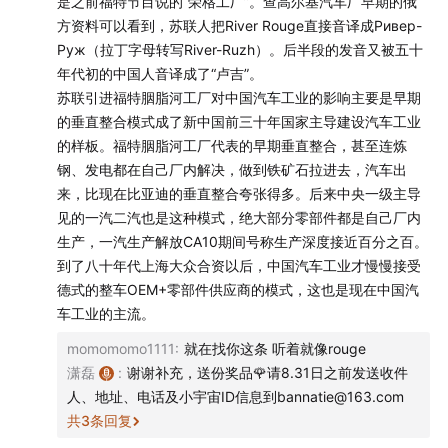
是之前福特节目说的“荣格工厂”。查高尔基汽车厂早期的俄
难。最终，事情当然是做成了，不过当中的波折也值得聊
方资料可以看到，苏联人把River Rouge直接音译成Ривер-
一聊。坐吧，来杯半拿铁，我们边喝边唠。
Руж（拉丁字母转写River-Ruzh）。后半段的发音又被五十
年代初的中国人音译成了“卢吉”。
——
苏联引进福特胭脂河工厂对中国汽车工业的影响主要是早期
的垂直整合模式成了新中国前三十年国家主导建设汽车工业
半拿铁宇宙之：
半拿铁·周刊
传送门，欢迎酌情收听
的样板。福特胭脂河工厂代表的早期垂直整合，甚至连炼
钢、发电都在自己厂内解决，做到铁矿石拉进去，汽车出
半拿铁宇宙之：
半拿铁·故事篇
传送门，欢迎酌情收听及
来，比现在比亚迪的垂直整合夸张得多。后来中央一级主导
购买
见的一汽二汽也是这种模式，绝大部分零部件都是自己厂内
生产，一汽生产解放CA10期间号称生产深度接近百分之百。
📮听友投稿邮箱：bannatie@163.com
到了八十年代上海大众合资以后，中国汽车工业才慢慢接受
德式的整车OEM+零部件供应商的模式，这也是现在中国汽
☕️杭州特调「芝麻·半拿铁」的品尝地：西湖区华星路
车工业的主流。
01coffee
momomomo1111
:
就在找你这条 听着就像rouge
潇磊
:
谢谢补充，送份奖品🌹请8.31日之前发送收件
👔半拿铁周边购买淘宝店：小羊商店Sheepedia
m.tb.cn
人、地址、电话及小宇宙ID信息到bannatie@163.com
共
3
条回复
📖 半拿铁周边之：《人工智能风云录》纸质书，可在各大