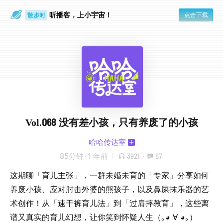
听播客，上小宇宙！
点击下载
散步时
通勤路上
Vol.068 没有差小孩，只有养废了的小孩
哈哈传达室
85分钟
·
1 年前
3921
·
67
这期聊「育儿主张」，一群未婚未育的「专家」分享如何
养废小孩、应对肘击外婆的熊孩子，以及鼻屎抹乐器的艺
术创作！从「速干裤育儿法」到「过肩摔教育」，这些离
谱又真实的育儿幻想，让你笑到怀疑人生（｡◕ ∀ ◕｡）