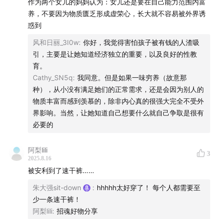
作为两个女儿的妈妈认为：女儿还是要在自己能力范围内富
养，不要因为物质匮乏形成虚荣心，长大就不容易被外界诱
00:29:02
东亚父母经典话术：「你欠我的」——从子宫开
惑到
始的高利贷！
风和日丽_3I0w
:
你好，我觉得害怕孩子被有钱的人渣吸
引，主要是让她知道经济独立的重要，以及良好的性教
00:41:18
听众：想要一个不说脏话的小孩吗？那去做医生
育。
吧～
Cathy_SN5q
:
我同意。但是如果一味穷养（故意那
种），从小没有满足她们的正常需求，还是会因为别人的
00:48:42
饼干暴言：地铁上背单词的小孩和学习差的小孩
物质丰富而感到羡慕的，除非内心真的很强大完全不受外
都是loser！
界影响。当然，让她知道自己想要什么就自己争取是很有
必要的
00:59:19
小僵尸体罚新定义：打孩子不能纯教育，但可以
是纯娱乐！
阿梨lili
3
2025.8.16
01:06:45
留守儿童听众与父母12年隔阂一秒破冰：那个拥
被安利到了速干裤……
抱让妈妈红了眼眶～米奇妙妙屋亲情重启！
朱大强sit-down
:
hhhhh太好穿了！ 每个人都需要至
少一条速干裤！
01:13:18
上古神器：玩神庙逃亡的00后，见过手机键盘吗
阿梨lili
:
招魂好物分享