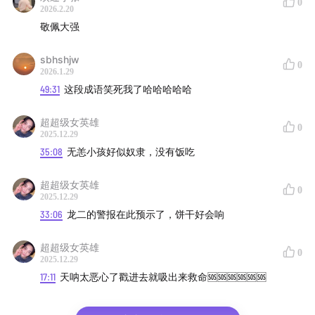
选题策划：饼干
0
2026.2.20
敬佩大强
出品：不止喜剧
sbhshjw
0
参与线下录制、进听友群、商务咨询请添加微信：
2026.1.29
dankouxijuya
49:31
这段成语笑死我了哈哈哈哈哈
超超级女英雄
0
2025.12.29
35:08
无恙小孩好似奴隶，没有饭吃
超超级女英雄
0
2025.12.29
33:06
龙二的警报在此预示了，饼干好会响
超超级女英雄
0
2025.12.29
17:11
天呐太恶心了戳进去就吸出来救命🆘🆘🆘🆘🆘🆘