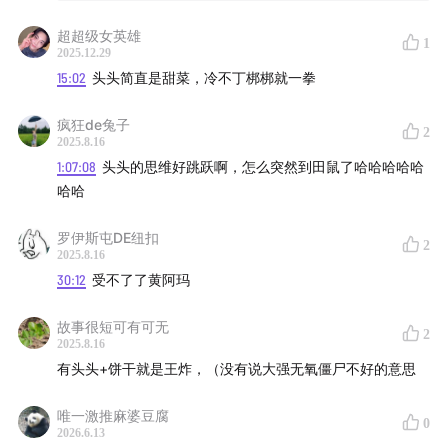
小朋友？
超超级女英雄
1
01:21:47
头头离婚告知模板：你永远是爸妈的小孩～但作
2025.12.29
15:02
头头简直是甜菜，冷不丁梆梆就一拳
业必须独立完成哦！
疯狂de兔子
01:24:12
终极真理：养娃养猫养狗前，先把自己养成个人
2
2025.8.16
样吧亲！
1:07:08
头头的思维好跳跃啊，怎么突然到田鼠了哈哈哈哈哈
哈哈
All music credits to：
罗伊斯屯DE纽扣
2
Nightsport—The Bamboos
2025.8.16
30:12
受不了了黄阿玛
阳光男孩，阳光女孩—T.G.4
故事很短可有可无
2
2025.8.16
ヾ（^∀^）ﾉ
有头头+饼干就是王炸，（没有说大强无氧僵尸不好的意思
感谢璞玉书店提供的场地支持，今天和大家分享一个璞玉
唯一激推麻婆豆腐
书店的迷你小书展，光看名字 “这书绝了” 就很有讲究。
0
2026.6.13