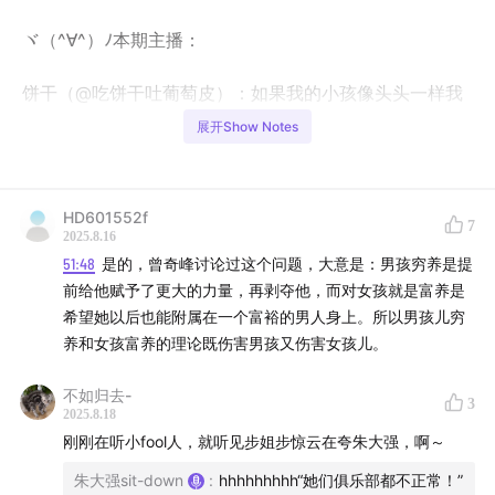
ヾ（^∀^）ﾉ本期主播：
饼干（@吃饼干吐葡萄皮）：如果我的小孩像头头一样我
会被吵死。
展开Show Notes
头头（@会讲话的头头）：小孩问我「树该涂什么颜
色」？立刻开除人籍！
HD601552f
7
2025.8.16
小僵尸（@北多泊亚斯）：如果忍住不生小孩，你就不会
51:48
是的，曾奇峰讨论过这个问题，大意是：男孩穷养是提
有一个小孩！
前给他赋予了更大的力量，再剥夺他，而对女孩就是富养是
希望她以后也能附属在一个富裕的男人身上。所以男孩儿穷
大强（@朱大强女士）：鼻屎堵乐器孔？让孩子自己掏回
养和女孩富养的理论既伤害男孩又伤害女孩儿。
去，掏不回去就吸出来！
不如归去-
3
2025.8.18
吴杨（@吴杨瘦不回120了）：想吃肯德基请先叫我吴
刚刚在听小fool人，就听见步姐步惊云在夸朱大强，啊～
总！
朱大强sit-down
:
hhhhhhhhh“她们俱乐部都不正常！”