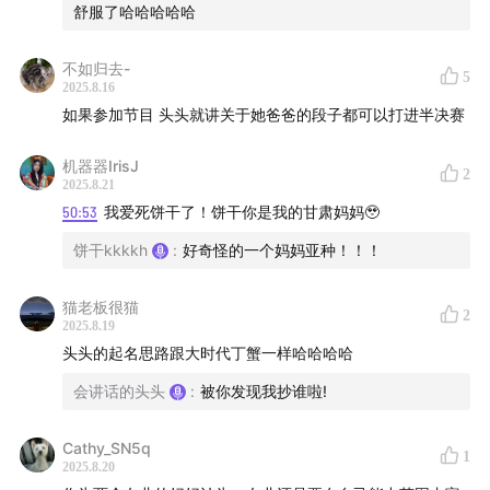
舒服了哈哈哈哈哈
ヾ（^∀^）ﾉ时间轴：
00:01:27
不如归去-
未婚人士的幻想育儿论？当相声听就完事儿~
5
2025.8.16
如果参加节目 头头就讲关于她爸爸的段子都可以打进半决赛
00:03:06
人形噪音制造器诞生！头头纯化纤衣服走哪响哪
～
机器器IrisJ
2
2025.8.21
00:11:04
小僵尸老爸绝技：危险时刻用过肩摔，都不允许
50:53
我爱死饼干了！饼干你是我的甘肃妈妈🥹
肘击老人！
饼干kkkkh
:
好奇怪的一个妈妈亚种！！！
00:16:09
大强：鼻屎抹乐器算什么？要把它抠出来的又不
猫老板很猫
2
是你们！
2025.8.19
头头的起名思路跟大时代丁蟹一样哈哈哈哈
00:22:16
吴杨：比我小12岁的堂弟在我17岁大的时候竟然
会讲话的头头
:
被你发现我抄谁啦!
是两岁？！
Cathy_SN5q
00:23:44
婴儿尿床可爱度保质期揭秘：三岁后秒变生化武
1
2025.8.20
器～