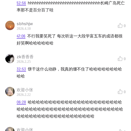
“绝了” 有三层意思，一是这些书是绝版的，因为出版久
52:56
hhhhhhhhhhhhhhhhhhhhhhhhhhhhhhh长崎广岛死亡
远、印量少等原因，现在很难见到了；二是书中的文字有
率那不是百分百了哇
着 “一览众山小” 的气度和章法，在当下这个过度娱乐化、
sbhshjw
同质化的时代，散发着独特的光芒；三是它也意味着一些
0
2026.4.10
云南记忆正在 “消逝”。
47:06
不行我要笑死了 每次听这一大段学富五车的成语都很
好笑啊哈哈哈哈哈哈
璞玉书店想通过一个云南绝版书的展览，把这些即将消逝
的以及很绝的好东西留下来，展览9月9日结束，快去看看
zk香香香
0
2026.2.25
吧！
32:53
饼干这什么动静，我真的绷不住了哈哈哈哈哈哈哈哈
哈哈
感谢收听由不止喜剧出品的播客节目「哈哈传达室」，来
自昆明的喜剧演员在这个乐子人客厅广交朋友、传递快
欢迎小张
0
乐，愿朋友们的生活总有笑声环绕，很荣幸我们能陪你大
2026.2.22
06:28
哈哈哈哈哈哈哈哈哈哈哈哈哈哈哈哈哈哈哈哈哈哈哈
哈特哈~
哈哈哈哈哈哈哈哈哈哈哈哈哈哈哈哈哈哈哈哈哈哈哈哈哈哈
哈哈哈哈哈哈哈哈哈哈哈哈哈哈哈哈哈哈哈
剪辑后期：jade
欢迎小张