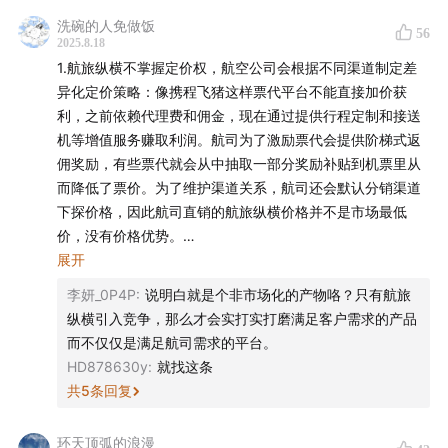
洗碗的人免做饭
56
2025.8.18
1.航旅纵横不掌握定价权，航空公司会根据不同渠道制定差
异化定价策略：像携程飞猪这样票代平台不能直接加价获
利，之前依赖代理费和佣金，现在通过提供行程定制和接送
机等增值服务赚取利润。航司为了激励票代会提供阶梯式返
我们的新节目——「Knock Knock 世界」上线啦！这次，
佣奖励，有些票代就会从中抽取一部分奖励补贴到机票里从
我们倾全团队之力为 AI 时代的青少年做了一件微小但重
而降低了票价。为了维护渠道关系，航司还会默认分销渠道
下探价格，因此航司直销的航旅纵横价格并不是市场最低
要的事。
价，没有价格优势。
2.OTA平台产品丰富，有较大的运营空间：在线旅游平台已
展开
每期 10 分钟，从一个青少年感兴趣的现象谈起，涉及商
经不再依靠机票赚钱了，酒店预定成为第一大收入来源。为
业科技、社会人文等话题，解读表象背后的深层逻辑，启
李妍_0P4P
:
说明白就是个非市场化的产物咯？只有航旅
了抢占市场份额，平台会在机票价格上进行更大力度的让利
纵横引入竞争，那么才会实打实打磨满足客户需求的产品
发青少年提出自己的好奇。每周一、三、五早晨 6 点在各
补贴，通过其他业务反哺机票，在机票价格更有竞争优势。
而不仅仅是满足航司需求的平台。
大音频平台准时更新。
为什么价格没有优势还要推出机票直销业务？
HD878630y
:
就找这条
主要原因是航旅纵横作为一个新渠道，符合航司“提直降
共
5
条回复
🧧前 3 期内容可以免费试听。现在就去节目主页一探究竟
代”。并且航旅纵横也给航司提供了直面消费顾客的渠道，触
吧 ↓
达更多客源，并且借势发展平台的增值服务
环天顶弧的浪漫