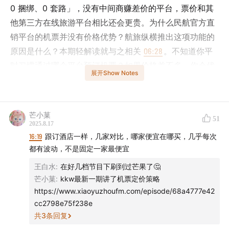
0 捆绑、0 套路」，没有中间商赚差价的平台，票价和其
他第三方在线旅游平台相比还会更贵。为什么民航官方直
销平台的机票并没有价格优势？航旅纵横推出这项功能的
原因是什么？本期轻解读就与之相关
06:28
。不知道你平
时习惯通过哪个平台预订机票？如果价格差不多，你会优
展开Show Notes
先选航司直销还是OTA？为什么？在评论区和我们一起聊
聊吧。
芒小菓
本期还有关于电影票房、京东、娃哈哈和英特尔的新动态
51
2025.8.17
01:38
，欢迎收听！
16:19
跟订酒店一样，几家对比，哪家便宜在哪买，几乎每次
都有波动，不是固定一家最便宜
往期传送门：
王白水
:
在好几档节目下刷到过芒果了🤔
芒小菓
:
kkw最新一期讲了机票定价策略
图拉斯®｜娃哈哈上演「继承之战」，老牌瓶装水巨头还
https://www.xiaoyuzhoufm.com/episode/68a4777e42
将面临哪些难关？
cc2798e75f238e
共
3
条回复
声动活泼年度新节目上线！