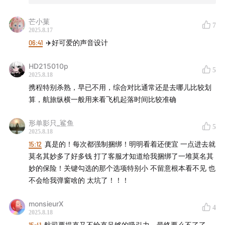
芒小菓
7
2025.8.17
06:41
✈️好可爱的声音设计
HD215010p
5
2025.8.18
携程特别杀熟，早已不用，综合对比通常还是去哪儿比较划
算，航旅纵横一般用来看飞机起落时间比较准确
形单影只_鲨鱼
5
2025.8.18
15:12
真是的！每次都强制捆绑！明明看着还便宜 一点进去就
莫名其妙多了好多钱 打了客服才知道给我捆绑了一堆莫名其
妙的保险！关键勾选的那个选项特别小 不留意根本看不见 也
不会给我弹窗啥的 太坑了！！！
monsieurX
4
2025.8.18
15:41
航司要提直又不给直足够的吸引力，最终要么不了了