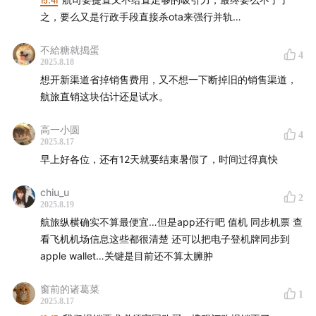
之，要么又是行政手段直接杀ota来强行并轨…
不給糖就搗蛋
4
2025.8.18
想开新渠道省掉销售费用，又不想一下断掉旧的销售渠道，
航旅直销这块估计还是试水。
高一小圆
4
2025.8.17
早上好各位，还有12天就要结束暑假了，时间过得真快
chiu_u
2
2025.8.19
航旅纵横确实不算最便宜…但是app还行吧 值机 同步机票 查
看飞机机场信息这些都很清楚 还可以把电子登机牌同步到
apple wallet…关键是目前还不算太臃肿
窗前的诸葛菜
1
2025.8.17