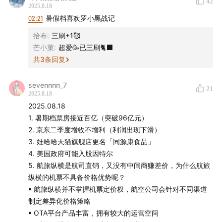
42
2025.8.18
小宇宙听友
请点这里
02:21
暑假档喜欢罗小黑战记
Apple Podcast 听友
请点这里
拾布
:
三刷+1🥰
芒小菓
:
超爱🥳已三刷🐈‍⬛
主播
共
3
条回复
Mengyi
sevennnn_7
21
2025.8.18
2025.08.18
幕后制作
1. 暑期档票房接近百亿（突破96亿元）
2. 京东二季度增收不增利（利润出现下滑）
监制：Zelin、Stella
3. 娃哈哈天猫旗舰店更名「同源康食品」
4. 美国政府可能入股因特尔
实习研究员：Rachel、Kori、大豆、溪若
5. 航旅纵横是航司直销，又没有中间商赚差价，为什么航旅
纵横的机票不具备价格优势呢？
运营：George
ꔷ 航旅纵横并不掌握机票定价权，航空公司会针对不同渠道
制定差异化价格策略
后期：沁茗
ꔷ OTA平台产品丰富，拥有较大的运营空间