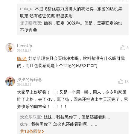
chiu_u
:
不过飞猪优惠力度挺大的我记得…旅游的话机票
联定 还有签证优惠 都挺实用
兜兜哎嘿嘿
:
确实，联定-30这种。但是，需要联定的也
不便宜😂
LeonUp
8
2025.8.18
05:04
娃哈哈现在只会买纯净水喝，饮料都没有什么吸引我
的，而且包装感觉是上个世纪的风格Σ(°ロ°)
夕夕的碎碎念
18
2025.8.17
大家早上好呀😁！！！又是一个周一喽，周末，夕夕和家属
吃了比格，去了ktv，逛了街，回来还把逃出生天玩完了，累
并快乐的周末😀！！！！！
欢欢乐乐宝
:
姐妹，我拉黑你了，但是还能看到…
妹坨
:
我拉黑你了 怎么也还能看到啊。。。
共
13
条回复