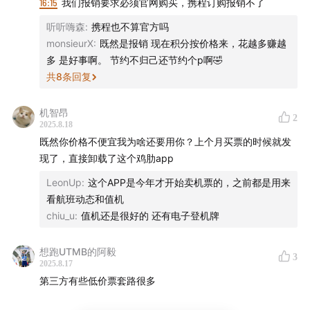
16:15
我们报销要求必须官网购买，携程订购报销不了
听听嗨森
:
携程也不算官方吗
monsieurX
:
既然是报销 现在积分按价格来，花越多赚越
多 是好事啊。 节约不归己还节约个p啊🤣
共
8
条回复
机智昂
2
2025.8.18
既然你价格不便宜我为啥还要用你？上个月买票的时候就发
现了，直接卸载了这个鸡肋app
LeonUp
:
这个APP是今年才开始卖机票的，之前都是用来
看航班动态和值机
chiu_u
:
值机还是很好的 还有电子登机牌
想跑UTMB的阿毅
3
2025.8.17
第三方有些低价票套路很多