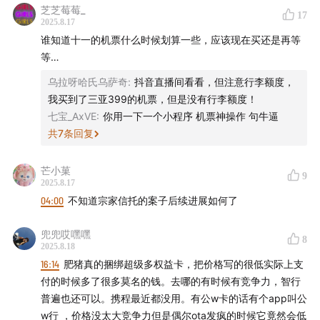
芝芝莓莓_
17
2025.8.17
「用声音碰撞世界」
，声动活泼致力于为人们提供源源不
谁知道十一的机票什么时候划算一些，应该现在买还是再等
断的思考养料。
等…
乌拉呀哈氏乌萨奇
:
抖音直播间看看，但注意行李额度，
我们还有这些播客：
声东击西
、
What's Next｜科技早
我买到了三亚399的机票，但是没有行李额度！
知道
、
商业WHY酱
、
跳进兔子洞
&
跳进兔子洞第三季
、
七宝_AxVE
:
你用一下一个小程序 机票神操作 句牛逼
吃喝玩乐了不起
、
不止金钱
、
泡腾 VC
、
反潮流俱乐部
共
7
条回复
如果你喜欢我们的节目，欢迎
打赏
支持，或把我们的节
目推荐给朋友
芒小菓
9
2025.8.17
04:00
不知道宗家信托的案子后续进展如何了
兜兜哎嘿嘿
8
2025.8.18
16:14
肥猪真的捆绑超级多权益卡，把价格写的很低实际上支
付的时候多了很多莫名的钱。去哪的有时候有竞争力，智行
普遍也还可以。携程最近都没用。有公w卡的话有个app叫公
w行 ，价格没太大竞争力但是偶尔ota发疯的时候它竟然会低