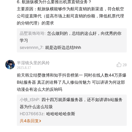
6. 航旅纵横为什么要推出机票直销业务？
封面设计：饭团
主要原因：航旅纵横能够作为航司直销的新渠道，符合航空
公司提直降代（提高市场上航司直销的份额，降低机票代理
商业内容策划：茹雪、幸倍
的分销代理）的需求
声动活泼商业化小队：新新、秋杰、琳琳、迪卡、刘畅
品墅装饰玲玲
:
怎么做到的，总结的这么好，向优秀的你
（实习）
学习
sevennnn_7
:
就是边听边总结hhh
商务合作
：声动早咖啡等节目商业合作持续招募中，点击
链接直达
声动商务会客厅
，或者发送邮件至
半湿镜头里的风铃
20
2025.8.17
business@shengfm.cn
联系我们；
前天韩立结婴微博和知乎抖音榜第一 同时在线人数44万弄爆
B站服务器 真正的诠释了凡人修仙传魅力 可以讲讲为何这部
加入我们
：声动活泼目前开放内容实习生、商业化合作实
动漫会有这么大的反响吗
习生和市场部门岗位（节目运营、社群运营、内容营销）
小铁_tShP
:
四十四万就弄爆服务器，还不如讲讲b站服务
等，工作地点北京东城区。
详细信息与申请方式，请点击
器为什么这么垃圾
链接
；
HD376663z
:
哈哈哈哈哈奈斯
共
4
条回复
听众投稿
：如果你了解身边日常现象的背后原因，
欢迎投
稿
，你的发现可能出现在节目中。