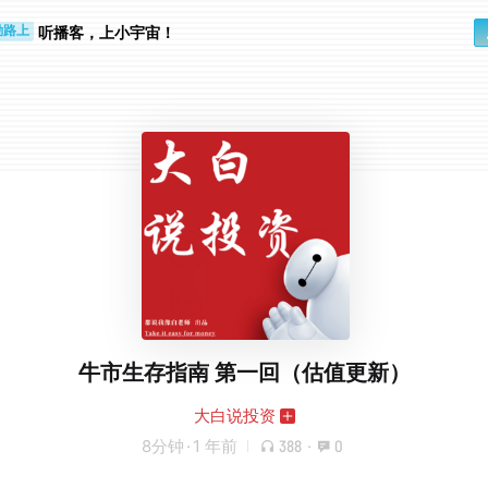
步时
勤路上
听播客，上小宇宙！
牛市生存指南 第一回（估值更新）
大白说投资
8分钟
·
1 年前
388
·
0