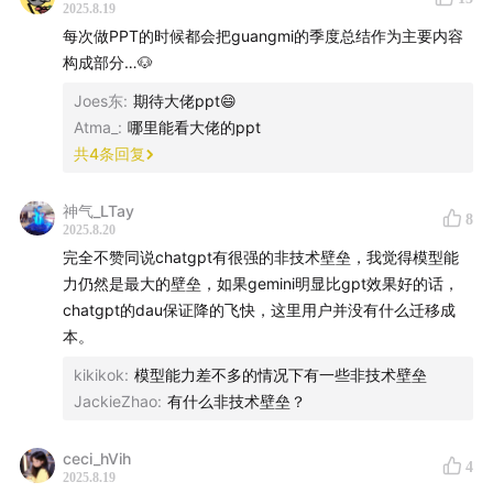
2025.8.19
每次做PPT的时候都会把guangmi的季度总结作为主要内容
最领先的这几家很像 F1 竞赛
4、张一鸣看到了搜索时代对用户在个性化内容需求上的忽
构成部分…🐶
视；黄铮看到了传统电商升级之路上对下沉用户需求的忽
21:37
横向全家桶，纵向垂直整合
Joes东
:
期待大佬ppt😄
视。但是他们却利用技术对人性的弱点进行无底线的迎合和
Atma_
:
哪里能看大佬的ppt
投喂。
C端是一个非常明显的头部收敛趋势，ChatGPT可能在C
共
4
条回复
端会收敛掉很多产品
拼多多之恶在于用追求低价破坏物质商品的价值评判体系；
抖音之恶在于用追求互动数据破坏精神产品的价值评判体
神气_LTay
8
2025.8.20
作为投资人或 AI 创业者，一面兴奋是技术每个月都在进
系。
完全不赞同说chatgpt有很强的非技术壁垒，我觉得模型能
步，另一面有点绝望
力仍然是最大的壁垒，如果gemini明显比gpt效果好的话，
拼多多和抖音就是个性化、碎片化的移动互联网时代在物质
chatgpt的dau保证降的飞快，这里用户并没有什么迁移成
商品和社媒内容两个领域长出来的两大毒瘤。
横向全家桶的例子是ChatGPT，已经包含了Chat+搜索
本。
+Coding+Agent+WorkSpace
5、那么 AI 将会在内容分发上带来什么样的革新呢？这个问
kikikok
:
模型能力差不多的情况下有一些非技术壁垒
题还是让 AI 来回答：
JackieZhao
:
有什么非技术壁垒？
纵向垂直整合的例子是 Gemini，从 TPU 芯片，到
Gemini 模型，到上面 Agent 应用，再到 Google 文
- 优化推荐算法：未来的推荐算法将不仅仅是“最大化用
ceci_hVih
档/Chrome浏览器/安卓操作系统/YouTube视频，可以做
4
户 engagement（参与度）”，而是会融入内容质量评估指
2025.8.19