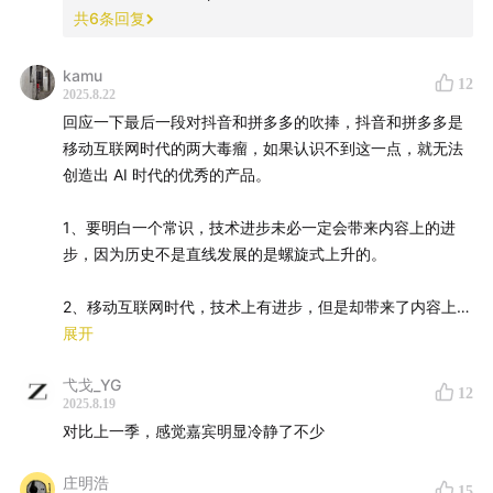
共
6
条回复
kamu
12
2025.8.22
回应一下最后一段对抖音和拼多多的吹捧，抖音和拼多多是
移动互联网时代的两大毒瘤，如果认识不到这一点，就无法
创造出 AI 时代的优秀的产品。
03:54
模型在分化
1、要明白一个常识，技术进步未必一定会带来内容上的进
步，因为历史不是直线发展的是螺旋式上升的。
通用各项能力的模型 - Gemini/OpenAI
2、移动互联网时代，技术上有进步，但是却带来了内容上的
All in Coding+Agentic 能力 - Anthropic
退步，两大毒瘤：抖音和拼多多。
展开
多模态原生 - Thinking Machines Lab
弋戈_YG
3、 借用传播学上的原理，媒介即信息，技术即隐喻。移动
12
2025.8.19
互联网意味着个性化、碎片化，带来的是内容形态的细分，
对比上一季，感觉嘉宾明显冷静了不少
Grok 今天还在摸索自己生态位置
对个体趣味无底线的迎合，以及群体之间的割裂；AI 意味着
信息的压缩，追求最大概率的共识，AI 的使命就是弥合移动
庄明浩
Meta 原创 0-1 的基因还是很弱
互联网时代信息形态以及个体与群体之间的割裂。
15