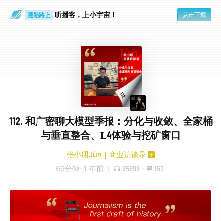
通勤路上
听播客，上小宇宙！
点击下载
眼睛好累
112. 和广密聊大模型季报：分化与收敛、全家桶
与垂直整合、L4体验与挖矿窗口
张小珺Jùn｜商业访谈录
69分钟
·
1 年前
25899
·
153