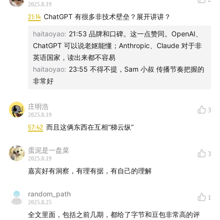
2025.8.19
21:14
ChatGPT 有很多非技术壁垒？展开讲讲？
最近湾区有没有什么新的讨论比较高的话题？
haitaoyao
:
21:53 品牌和口碑。这一点赞同。OpenAI、
“犹太人的金融，华人的AGI”
ChatGPT 可以说老妪能懂；Anthropic、Claude 对于非
英语国家，读出来都不容易
（免责声明：本节目不构成投资建议）
haitaoyao
:
23:55 不得不提，Sam 小叔 传播节奏把握的
非常好
庄明浩
3
2025.8.19
57:42
而且这俩东西在互相“梯云纵”
【全球大模型季报】系列
蛋泥是一盘菜
3
2025.8.19
2023年：
口述全球大模型这一年：人类千亿科学豪赌与参
嘉宾好有洞察，有理有据，有自己的理解
差的中美景观
random_path
1
2025.8.25
2024年Q1：
和广密聊AGI大基建时代：电+芯片=产出智
全文里面，包括之前几期，都给了字节和豆包非常高的评
能