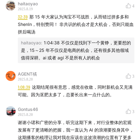
费用，比如 Perplexity/Cursor/Manus
haitaoyao
数）、风险控制机制（动态可信度审计）和利益分配规则
4
2025.8.19
（三方博弈均衡）。
32:39
那 15 年大家认为淘宝不可战胜，从而错过拼多多和
但这个窗口期又特别有意思，窗口是逐渐在缩短的：从 2
ShenIn，特别赞同！ 非共识的机会才是大机会，否则只能血
年、1 年、3 个月
拼后喝汤
产品公司能赢过模型公司做的产品吗？
haitaoyao
:
1:04:38 不仅仅是找到下一个黄铮，更要想的
是，15～25 年不仅仅是电商的机会，还有很多其他领域
44:21
L4 级别的体验
值得深耕。ai 或者 agi 不是所有人的机会
最优秀的俩 Agent 都有了 L4 体验：ChatGPT 的 Deep
AGENT橘
3
2025.8.20
Research + Anthropic 的 Claude Code，分别对应信息
1:08:39
这期结尾很有意思，感觉在收敛，同时新机会又充满
搜索+软件开发
可能。因为沤肥太多了，总要长出来一点什么的。
今天最大红利还是 language/code 红利，尤其是 code，
Gontus46
3
还不是多模态/世界模型/机器人
2025.8.20
谢谢小珺和广密的分享，听完这期下来，对行业整体的宏观
Claude Code 最近大杀四方，Claude Code 是一个 L4
发展有了更清晰的把握，我一直认为 AI 的浪潮要投身其中，
的体验
这期播客的梳理让我对我在应该在这波浪潮的位置有了更多