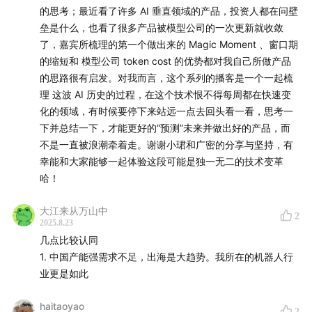
的思考；最近看了许多 AI 垂直领域的产品，投资人都在问壁
接下来还有哪些领域能有 L4 级别体验？
垒是什么，也看了很多产品被模型公司的一次更新就收敛
了，嘉宾所梳理的第一个做出来的 Magic Moment 、窗口期
52:43
对Google看法的转变
的缩短和 模型公司 token cost 的优势都对我自己所做产品
的思路很有启发。对我而言，这个系列的播客是一个一起梳
一个猜想是，ChatGPT 后面肯定会做广告平台，因为最
理 这波 AI 历史的过程，在这个技术恨不得每周都在快速变
化的领域，有时候要停下来站远一点去回头看一看，思考一
近招了新的商业化 CEO
下并总结一下，才能更好的“预测”未来并做出好的产品，而
不是一直被浪潮牵着走。谢谢小珺和广密的分享与坚持，有
但我在想 Google 还是全球最好的广告平台，最后大家产
幸能和大家能够一起体验这段可能是独一无二的技术变革
品形态上都会殊途同归，融合到一起的，就是全家桶逻
哈！
辑，Search 也会演变
大江来从万山中
2
55:53
其他话题
2025.8.23
几点比较认同
AGI有泡沫吗？假如AGI有泡沫，什么事情会是导火索，戳
1. 中国产能强需求不足，出海是大趋势。我所在的机器人行
破泡沫？
业更是如此
人类和大猩猩的智能水平差异在哪？
haitaoyao
2