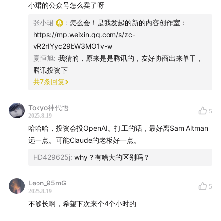
超级集成
标。AI可以学习识别深度分析、信息来源可靠、逻辑清晰、
小珺的公众号怎么卖了呀
创作精良的内容，并优先推荐给用户，从而激励优质内容的
张小珺
:
怎么会！是我发起的新的内容创作室：
33:35
智能和产品都重要
创作，打破“劣币驱逐良币”的困境。
https://mp.weixin.qq.com/s/zc-
vR2rIYyc29bW3MO1v-w
过去 3 年一直是对智能上限的探索极度上头，但在过去两
- 重构推荐逻辑：从“迎合”到“培育”
夏恒旭
:
我猜的，原来是是腾讯的，友好协商出来单干，
个月开始重视产品了
现有的算法核心是“用户喜欢什么，我就给更多”。AI逻辑将变
腾讯投资下
为“用户喜欢什么，以此为起点，再给一些长期有益的内
共
7
条回复
ChatGPT 身上有很多非技术性壁垒，而 Coding 或模型
容”。
总结而言，AI的角色将从“流量分配者”演进为“兴趣教练”和
公司只是技术壁垒
Tokyo神代悟
“认知导航仪”。 它不再被动地响应用户的即时冲动，而是主
5
2025.8.19
动地、善意地、并且以高度个性化的方式，为用户绘制一幅
OpenAI 是平衡最好的一家，一边探索智能上限，一边又
哈哈哈，投资会投OpenAI。打工的话，最好离Sam Altman
更广阔的信息地图，并降低他们探索地图中“未知宝藏区域”
把智能红利转化成产品流量和品牌心智
远一点。可能Claude的老板好一点。
的难度，最终让用户自己发现深度内容所带来的、比短暂娱
乐更持久和丰厚的回报。
HD429625j
:
why？有啥大的区别吗？
38:52
做 AI 产品很像挖矿，保鲜窗口很关键
- 生成式AI不是搜索的延伸，而是正在创造新的「认知经济
Leon_95mG
挖矿：第一个做出来让用户惊叹的体验很重要，哪怕
5
2025.8.19
学」范式。其商业化的突破点不在于如何移植旧模式，而在
token 消耗很大，只要你是第一个做出来让用户惊叹的
不够长啊，希望下次来个4个小时的
于重新定义广告的本质——从「打断式推销」进化为「共识
Magic moments，就等于你起码得到了 5 亿美金的营销
型服务」。这要求建立新的价值评估体系（如认知渗透指