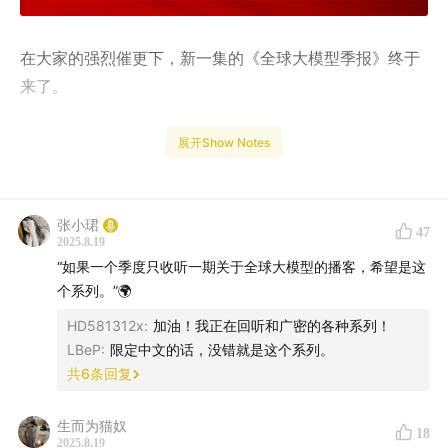
在大家的强烈催更下，新一集的《全球大模型季报》终于
来了。
这一集有两个关键词。
展开Show Notes
第一个关键词是分化。
硅谷各个模型公司在这个季度，开
始分化到各个领域，除了Google Gemini和OpenAI还在做
张小珺
47
通用的模型；Anthropic分化到Coding、Agentic的模型
2025.8.19
能力；Mira的Thinking Machines分化到多模态和下一代
“如果一个季度只收听一期关于全球大模型的播客，希望是这
个系列。”🌍
交互。
HD581312x
:
加油！我正在回听和广密的各种系列！
第二个关键词是产品。
《大模型季报》过去一直把视角放
LBeP
:
限定中文的话，没错就是这个系列。
在模型的智能探索上，而广密开始浓墨重彩地聊产品，这
共
6
条回复
还是第一次。
生而为猫奴
18
这里是《全球大模型季报》的第7集，如果大家喜欢我们
2025.8.19