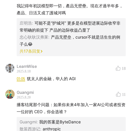
我記得年初説模型即一切，產品无壁壘。現在才過半年多，
的系列，希望大家多多给我们一些鼓励和支持。
你们的夸
產品、日活又成了護城河嗎
奖对我们来说，非常的重要。
庄明浩
:
可能不是“护城河” 更多是在模型进展边际收窄非
2025，期待我们和AI共同进步！
常明确的前提下 产品的边际收益凸显了
忠心耿耿汉弗莱
:
产品无壁垒，cursor不就是活生生的例
子么😂
共
17
条回复
LearnWise
18
2025.8.18
01:05
犹太人的金融，华人的 AGI
Guangmi
11
2025.8.20
播客结尾那个问题：如果你未来4年加入一家AI公司或者投资
一位好的 CEO，你会选谁？
Guangmi
:
我的答案是ByteDance
散装西游记
:
anthropic