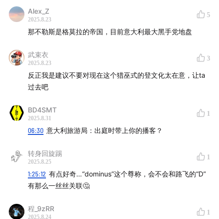
Alex_Z
5
2025.8.23
本期节目在线图文时间轴：site.gcores.com
那不勒斯是格莫拉的帝国，目前意大利最大黑手党地盘
武束衣
3
2025.8.23
反正我是建议不要对现在这个猎巫式的登文化太在意，让ta
过去吧
BD4SMT
1
2025.8.31
06:30
意大利旅游局：出庭时带上你的播客？
转身回旋踢
1
2025.8.25
1:25:12
有点好奇…“dominus”这个尊称，会不会和路飞的“D”
有那么一丝丝关联🤔
程_9zRR
1
2025.8.24