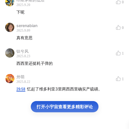
0
2025.9.20
下呢
serenabian
0
2025.9.09
真有意思
钛兮风
1
2025.8.23
西西里还挺耗子弹的
卅萌
1
2025.8.22
29:58
忆起了维多利亚3里两西西里确实产硫磺。
打开小宇宙查看更多精彩评论