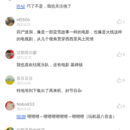
01:42
巧了不是，我也关注他了
HD50h
1
2025.8.23
四尸迷洞，像是一部蛮荒故事一样的电影，也像是火线这样
的电视剧，从几个视角贯穿西西里风土民情
过期荷尔蒙
0
2025.11.11
我也喜欢结尾乐队，还有电影 墓碑镇
喜豆豆豆
0
2025.9.29
特地等到下集出了再来听。好节目👍
Nobod33
0
2025.9.24
00:09
噔噔噔～噔噔噔噔噔噔～噔噔噔（玩机器八音盒）
印斯茅斯的低语