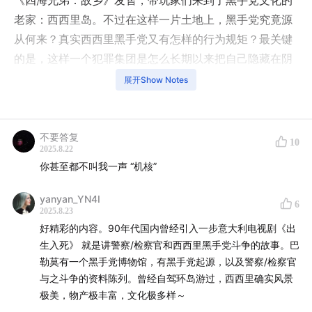
《四海兄弟：故乡》发售，带玩家们来到了黑手党文化的
老家：西西里岛。不过在这样一片土地上，黑手党究竟源
从何来？真实西西里黑手党又有怎样的行为规矩？最关键
的是，这样一个犯罪集团是怎么长期以来把自己隐藏在阴
影中的？
展开Show Notes
本期节目就为大家讲述几个：发生在西西里土地上的真实
黑手党故事。
不要答复
10
2025.8.22
你甚至都不叫我一声 “机核”
yanyan_YN4I
6
2025.8.23
好精彩的内容。90年代国内曾经引入一步意大利电视剧《出
生入死》 就是讲警察/检察官和西西里黑手党斗争的故事。巴
勒莫有一个黑手党博物馆，有黑手党起源，以及警察/检察官
与之斗争的资料陈列。曾经自驾环岛游过，西西里确实风景
极美，物产极丰富，文化极多样～