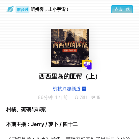
听播客，上小宇宙！
点击下载
散步时
通勤路上
西西里岛的匪帮（上）
机核兴趣频道
86分钟
·
1 年前
7811
·
15
柑橘、硫磺与罪案
本期主播：Jerry / 萝卜 / 四十二