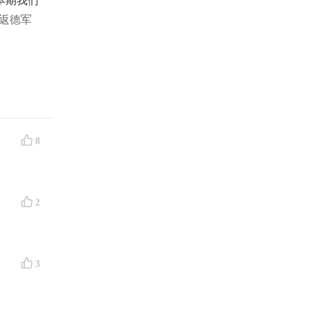
本期我们
返德军
8
2
3