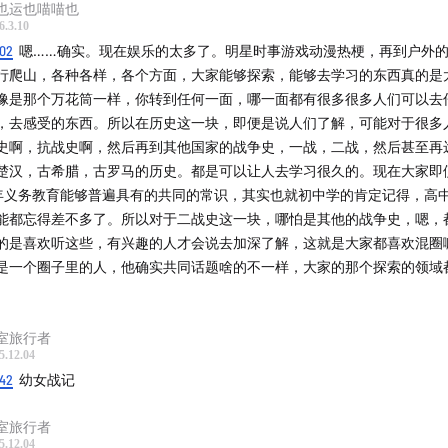
也运也喵喵也
6.3.10
:02
嗯……确实。现在娱乐的太多了。明星时事游戏动漫热梗，再到户外
行爬山，各种各样，各个方面，大家能够探索，能够去学习的东西真的是
像是那个万花筒一样，你转到任何一面，哪一面都有很多很多人们可以去
，去感受的东西。所以在历史这一块，即便是说人们了解，可能对于很多
史啊，抗战史啊，然后再到其他国家的战争史，一战，二战，然后甚至再
楚汉，古希腊，古罗马的历史。都是可以让人去学习很久的。现在大家即
年义务教育能够普遍具有的共同的常识，其实也就初中学的肯定记得，高
能都忘得差不多了。所以对于二战史这一块，哪怕是其他的战争史，嗯，
的是喜欢听这些，有兴趣的人才会说去加深了解，这就是大家都喜欢混圈
是一个圈子里的人，他确实共同话题啥的不一样，大家的那个探索的领域
。
室旅行者
5.12.04
:42
幼女战记
室旅行者
5.12.04