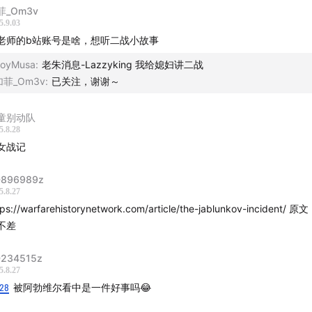
菲_Om3v
5.9.03
老师的b站账号是啥，想听二战小故事
oyMusa
:
老朱消息-Lazzyking 我给媳妇讲二战
加菲_Om3v
:
已关注，谢谢～
童别动队
5.8.28
女战记
896989z
5.8.27
tps://warfarehistorynetwork.com/article/the-jablunkov-incident
不差
234515z
5.8.27
:28
被阿勃维尔看中是一件好事吗😂