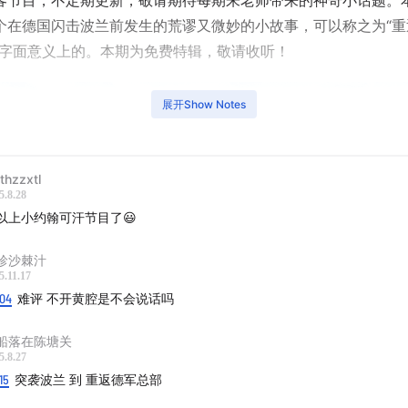
客节目，不定期更新，敬请期待每期朱老师带来的神奇小话题。
个在德国闪击波兰前发生的荒谬又微妙的小故事，可以称之为“重
，字面意义上的。本期为免费特辑，敬请收听！
展开Show Notes
lthzzxtl
5.8.28
以上小约翰可汗节目了😃
珍沙棘汁
5.11.17
:04
难评 不开黄腔是不会说话吗
船落在陈塘关
5.8.27
15
突袭波兰 到 重返德军总部
在线图文时间轴：site.gcores.com