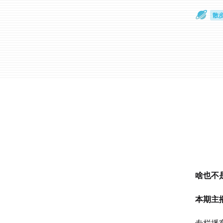
散
通
啥也不
本期主播