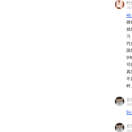
时
202
46
骑
就
习
代
国
9
可
真
不
样
后
202
54
后
202