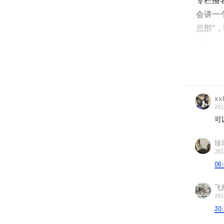
专栏播
会讲一
总部”
xx
202
可
珍
202
06
飞
202
30:
本期节目