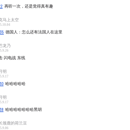
22
再听一次，还是觉得真有趣
克马上太空
5.10.04
:35
德国人：怎么还有法国人在这里
巴龙乃
5.9.26
击 闪电战 东线
月明
5.9.17
30
哈哈哈哈哈
月明
5.9.17
38
哈哈哈哈哈哈哈黑胡
长颈鹿的荷兰豆
5.9.06