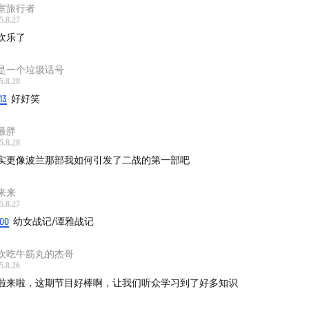
室旅行者
5.8.27
欢乐了
是一个垃圾话号
5.8.28
13
好好笑
最胖
5.8.28
实更像波兰那部我如何引发了二战的第一部吧
来来
5.8.27
:00
幼女战记/谭雅战记
欢吃牛筋丸的杰哥
5.8.26
啦来啦，这期节目好棒啊，让我们听众学习到了好多知识