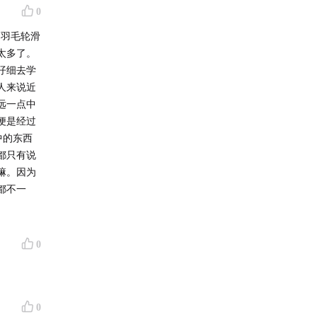
0
的羽毛轮滑
太多了。
仔细去学
人来说近
远一点中
便是经过
中的东西
都只有说
嘛。因为
都不一
0
0