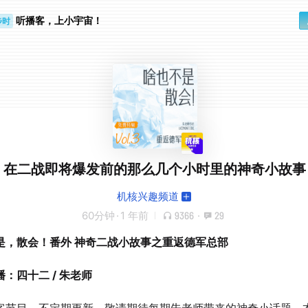
步时
勤路上
听播客，上小宇宙！
在二战即将爆发前的那么几个小时里的神奇小故事
机核兴趣频道
60分钟
·
1 年前
9366
·
29
是，散会！番外 神奇二战小故事之重返德军总部
：四十二 / 朱老师