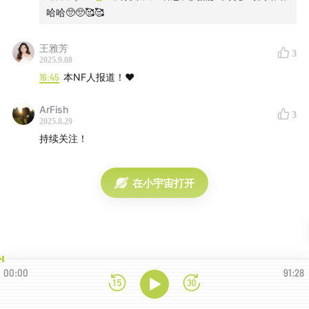
29:54
目前这款产品怎么样了？
哈哈🥺🥺🥰🥰
31:21
做产品运营过程中印象深刻的是什么？
王雅芳
3
2025.9.08
46:44
AI时代下的运营、AI时代下的组织协作
16:45
本NF人报道！❤️
48:50
ArFish
符合AI时代组织架构的团队案例
3
2025.8.29
持续关注！
53:45
对一个创始人来说，最关键的三个软技能和硬技能
是什么？
在小宇宙打开
55:57
创始人和产品的契合度
59:31
创业没有那么高大上，创业就是做生意
1:00:52
离开团队的那一刻，你当时的心情是什么样子的？
00:00
91:28
1:06:18
半年漂泊期是怎么样的状态？