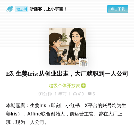
听播客，上小宇宙！
点击下载
散步时
通勤路上
E3. 生姜Iris:从创业出走，大厂就职到一人公司
超级个体开放麦
91分钟
·
1 年前
419
·
5
本期嘉宾：生姜Iris（即刻、小红书、X平台的账号均为生
姜Iris），Affine联合创始人，前运营主管。曾在大厂上
班，现为一人公司。