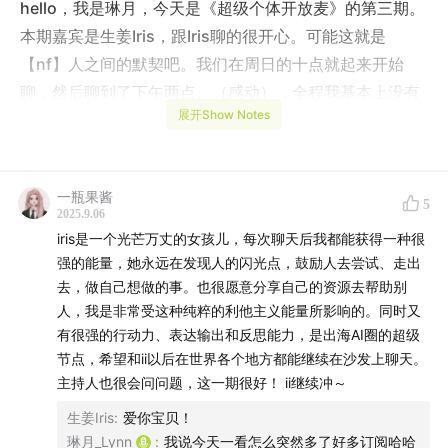
hello，我是琳月，今天是《超级个体开放麦》的第三期。
本期嘉宾是生姜Iris，跟Iris聊的很开心。可能这就是
【nf】人之间的默契吧。我们在周日的十点就起来开始
聊，然后聊到了下午两点。（感动），全程我基本上没有
展开Show Notes
大纲，完全是沉浸在聊天的过程中，4个小时的访谈一共
被剪成了3期，职业线剪成了1期，亲密关系的线分成了两
期，放到了我的另一个栏目《女孩、爱与AI》。
一瓶果酱
5
2025.9.06
00:00
闲聊
iris是一个光芒万丈的女孩儿，每次聊天后我都能获得一种很
强的能量，她永远在发现人的闪光点，鼓励人去尝试、走出
01:03
创业的产品介绍和创业历程
去，做自己想做的事。也很愿意分享自己的资源去帮助别
人，我是非常受这种纯粹的利他主义能量所影响的。同时又
09:11
创业之前的生活状态是怎么样的？
有很强的行动力、表达输出和反思能力，是出海AI圈的超级
节点，希望和ii以后在世界各个地方都能继续在沙发上聊天。
18:23
在做这块产品中遇到的挑战
主持人也很会问问题，这一期很好！ ii继续冲～
22:57
开源奇迹背后的关键
生姜Iris
:
爱你宝贝！
琳月_Lynn
:
我说今天一看怎么突然多了好多订阅哈哈