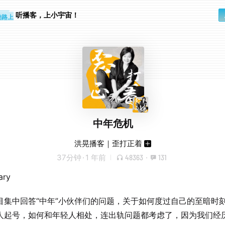
步时
勤路上
听播客，上小宇宙！
中年危机
洪晃播客｜歪打正着
37分钟
·
1 年前
48363
·
131
ary
目集中回答“中年”小伙伴们的问题，关于如何度过自己的至暗时
人起号，如何和年轻人相处，连出轨问题都考虑了，因为我们经