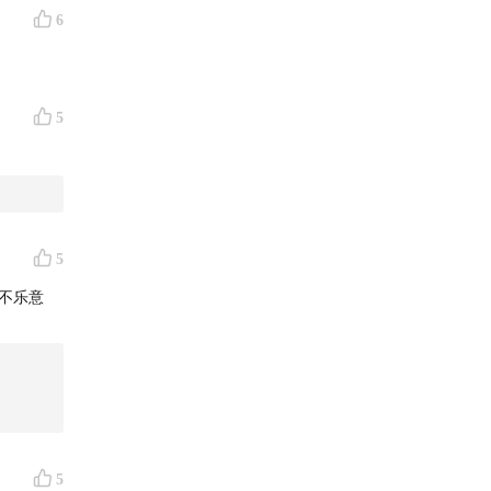
6
5
5
不乐意
5