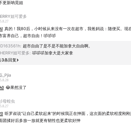
不更新呐晃姐
吃不健康，健康不好吃
HERRY姐可爱多
5.8.27
41
真的！我80后，小时候从来没有一次在超市，我爸妈说：随便买。现
市富养自己，超市自由！🤣🤣🤣
 洪晃、燃烧吧罗叔
D163561h
:
超市自由了是不是不能加拿大自由啊。
SHERRY姐可爱多
:
🤣🤣🤣加拿大是大家拿
| 燃烧吧罗叔
共
3
条回复
 燃烧吧罗叔
_Pjia
5.8.28
FirePod莎莎
:40
😂果然没了
 王喆
杉母蝗虫
5.8.27
 劲进
20
听罗叔说“让自己柔软起来”的时候我正在抻面，这次面的柔软程度刚刚
面团揉好后多放一放就更有韧性也更柔软好抻
ist