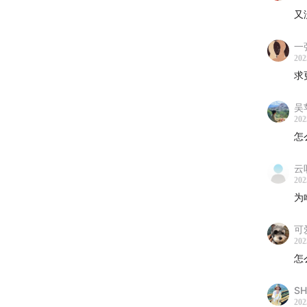
又
一
202
求
吴
202
怎
云
202
为
可
202
怎
S
202