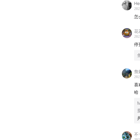
He
刘索拉
202
怎
/Conta
花花
新浪微
202
停
公众号
抖音：洪
詹妮
202
联系罗叔：
喜
哈
商业合
M
不
202