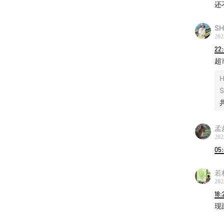
还
32:07
好
S
202
/Staff
22:
超
主播 |
H
制作 
文案 |
孟磊
202
后期 | 
05
视觉 |
若
202
技术 |
18:
现
/BGM L