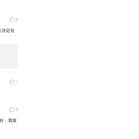
8
在决定在
7
8
好，我发