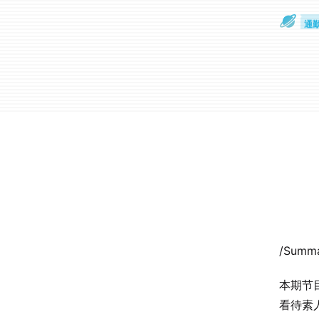
散
通
/Summ
本期节
看待素