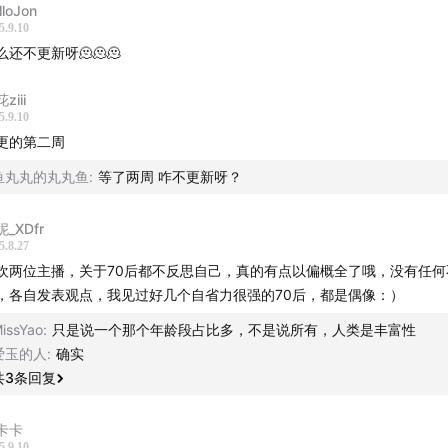
lloJon
5.9.10
么还不更新呀🫠🫠🫠
ct
ziii
博：@洪晃
5.9.10
更的第二周
：好生活杂货铺
鱼丸丸的丸丸鱼
:
等了两周 咋不更新呀？
晃HungHuang
_XDfr
5.8.27
微信 luoyoucai
欢两位主播，关于70后都不反思自己，真的有点以偏概全了哦，没有任何
，各自发表观点，我见过好几个自省力很强的70后，都是偶像：）
作就联系罗叔吧：）
issYao
:
只是说一个那个年龄段占比多，不是说所有，人类是丰富性
爱玉的人
:
确实
共
3
条回复
卡卡
5.9.10