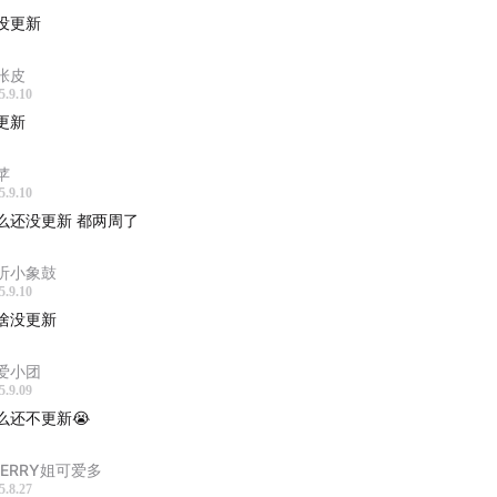
没更新
张皮
5.9.10
更新
苹
5.9.10
么还没更新 都两周了
听小象鼓
5.9.10
啥没更新
爱小团
5.9.09
么还不更新😭
HERRY姐可爱多
5.8.27