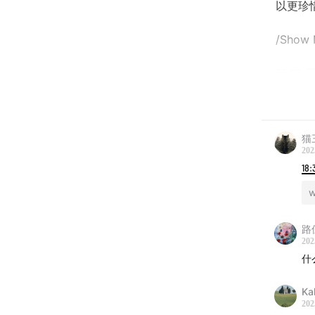
以更珍
/Show
02:33
05:49
素
猫
09:17
和
202
18:
16:07
同
w
18:23
旅
路
20:30
因
202
什
23:34
Ka
202
28:57
出轨