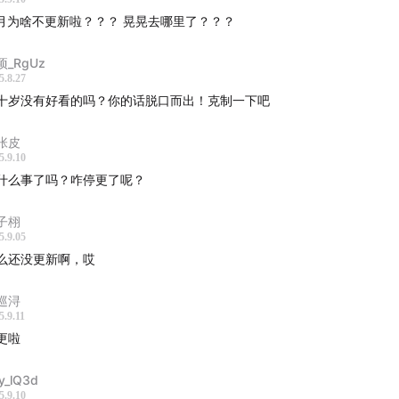
 月为啥不更新啦？？？ 晃晃去哪里了？？？
项_RgUz
5.8.27
十岁没有好看的吗？你的话脱口而出！克制一下吧
张皮
5.9.10
什么事了吗？咋停更了呢？
子栩
5.9.05
么还没更新啊，哎
巡浔
5.9.11
更啦
y_lQ3d
5.9.10