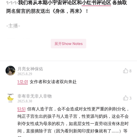
✨✨✨
我们将从本期小宇宙评论区和
小红书评论区
各抽取
两名留言的朋友送出《身体，再来》！
-主播-
得闻，人类
展开Show Notes
肖鼠，AI
月亮女神保佑
-嘉宾-
8
2025.8.29
1:12:01
女作者和女读者双向奔赴
李不撑，未来事务管理局合伙人、商务VP，《身体，再
来》中文版策划
非有非无非人非物
3
2025.8.30
赵婧，上海译文出版社编辑，《身体，再来》责任编辑
51:51
但有人造子宫，会不会造成对女性更严重的剥削分化，
纯正子宫生出的孩子与人造子宫，性资源与奶妈，这会不会
-时间轴-
剥夺女性成为母亲的权力，如底层女性一直劳动没有休息时
间，直接摘除子宫（因为看到新闻印度好像就有了……）等
01:30