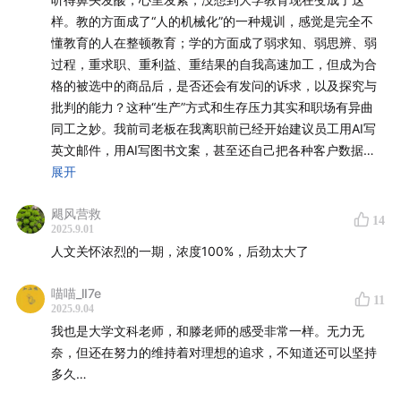
19:22
在小红书上，我被评价为好“活少分高”的老师
样。教的方面成了“人的机械化”的一种规训，感觉是完全不
懂教育的人在整顿教育；学的方面成了弱求知、弱思辨、弱
25:04
这个时代对年轻人太不友好了，他们不得不做出非
过程，重求职、重利益、重结果的自我高速加工，但成为合
常功利化的选择
格的被选中的商品后，是否还会有发问的诉求，以及探究与
批判的能力？这种“生产”方式和生存压力其实和职场有异曲
36:38
文科教育的陈旧部分，在当下或许配不上一些学生
同工之妙。我前司老板在我离职前已经开始建议员工用AI写
英文邮件，用AI写图书文案，甚至还自己把各种客户数据喂
的努力
给AI，期待以后能实现“自动化推荐”，一切都是为了“效率”，
展开
为了“利益”，为了“不输给可能也在用AI的竞争对手”，为了
40:21
标准化课堂对于人文学科的伤害
飓风营救
“公司能活下去”。这在商业层面没有问题，在这个逻辑之下
14
2025.9.01
也只能判定“文科无用”。但跳出这个框架想想，“AI写邮件/文
50:56
AI督导进课堂，提升大学生上课抬头率是什么鬼？
人文关怀浓烈的一期，浓度100%，后劲太大了
案”消灭了“整理信息、将心比心、组织语言”的这个过程，这
涉及到个人的能力维持和人与人之间的情感交互，“自动化推
54:56
技术的狂奔时刻，更需要人文学科提供批判与反思
喵喵_lI7e
荐”这个未来愿景更是把“人”几近架空，让人进一步丧失其主
11
作为“刹车装置”
2025.9.04
体性。而倘若老板未来没有优化人类员工，公司生存下来后
我也是大学文科老师，和滕老师的感受非常一样。无力无
得到的“利益”又能否惠及员工呢？根据老板之前的很多瓜来
1:08:16
当我们在谈论文科无用时，背后是社会资源分配的
奈，但还在努力的维持着对理想的追求，不知道还可以坚持
看，会，但聊胜于无，大部分应该还是以各种方式进他腰
多久…
一种指向
包。老板没有提及以上问题，他也绝不会鼓励员工思考以上