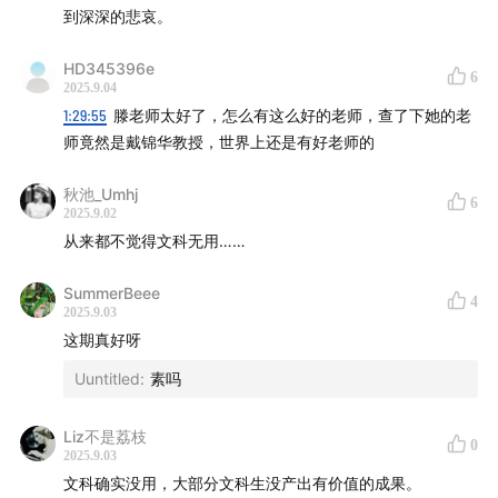
到深深的悲哀。
HD345396e
6
2025.9.04
1:29:55
滕老师太好了，怎么有这么好的老师，查了下她的老
师竟然是戴锦华教授，世界上还是有好老师的
秋池_Umhj
6
2025.9.02
从来都不觉得文科无用……
SummerBeee
4
2025.9.03
这期真好呀
Uuntitled
:
素吗
Liz不是荔枝
0
2025.9.03
文科确实没用，大部分文科生没产出有价值的成果。