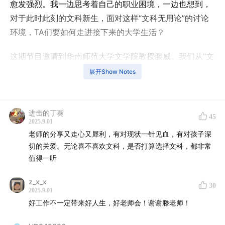
愈发强烈。我一边思考着自己的职业困境，一边也想到，
对于此时此刻的文科新生，面对这样“文科无用论”的讨论
环境，TA们要如何走进接下来的大学生活？
这期节目邀请到华南师范大学文学院教授滕威。我们从“文
科无用论”开始，聊起了当下的大学教育。无论是文科还是
展开Show Notes
大学教育，都是极大的话题，而在今天的讨论里，我们更
多是从滕威老师的观察和感受入手，去看现在大学生的选
择，以及教育改革、AI发展下，她作为大学老师所要面临
进击的丁葵
45
2025.9.01
的新处境。
老师的分享又走心又犀利，有对现状一针见血，有对孩子深
切的关爱。无论喜不喜欢文科，是否打算选择文科，都非常
8月30日，云南大学社会学系副教授袁长庚在他的社交媒
值得一听
体发布了一篇
《给即将入学的文科学生们的几句话》
，其
中提及，“文科新生指南：面对竞争与失望，有所坚持，有
z_x_x
30
2025.9.01
所选择，探索独特的大学之路。”同时，他也提到了这篇文
好工作不一定带来好人生，好老师会！谢谢滕老师！
章发布的背景：这几年，伴随着各种因素的影响，社会对
文科的怀疑和唱衰达到了一个空前的高度。