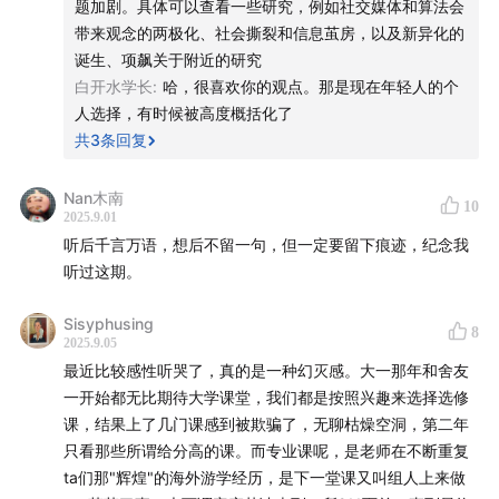
题加剧。具体可以查看一些研究，例如社交媒体和算法会
带来观念的两极化、社会撕裂和信息茧房，以及新异化的
【51】文学博士：北大十年，遇见最好的老师，进入热爱
诞生、项飙关于附近的研究
的专业
白开水学长
:
哈，很喜欢你的观点。那是现在年轻人的个
人选择，有时候被高度概括化了
vol.013|我们攀升，我们坠落，科学能让我们理解世界
共
3
条回复
吗？
Nan木南
嘉宾：滕威 华南师范大学文学院教授
10
2025.9.01
听后千言万语，想后不留一句，但一定要留下痕迹，纪念我
主播：夏阿怪
听过这期。
封面图：《完美的日子》剧照
Sisyphusing
8
2025.9.05
BGM：Nils Frahm-DAY；Lou Reed - Perfect Day
最近比较感性听哭了，真的是一种幻灭感。大一那年和舍友
一开始都无比期待大学课堂，我们都是按照兴趣来选择选修
☎️【互动方式】
课，结果上了几门课感到被欺骗了，无聊枯燥空洞，第二年
只看那些所谓给分高的课。而专业课呢，是老师在不断重复
欢迎收听《回南天BackToSouth》，一档在南方漫游的播
ta们那"辉煌"的海外游学经历，是下一堂课又叫组人上来做