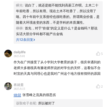
瞬光
:
说白了，就还是能不能找到高薪工作呗。土木二十
年前吃香，所以有用。现在土木不吃香了，所以没用了
咯。四十年前中文系曾经也很吃香的。所谓商业价值，是
随着大环境改变的东西，不是学科的本质属性。
楙楙
:
首先，对于“价值”的定义是什么？是金钱吗？那说
实话大部分学科都不能产出金钱
共
12
条回复
dailylife
5
2025.9.01
作为在广州接受了从小学到大学教育的孩子，很庆幸遇到的
老师大多都很具有滕老师所说的对学生的关怀，这看似不合
时宜的天真与同理心也是我对广州这个地方很有情怀的原因
将就斋
2
2025.9.15
49:02
张雪峰之流真的很恶劣
该取啥子名呢
:
所以被封了