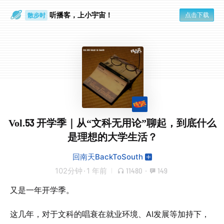
散步时
听播客，上小宇宙！
点击下载
通勤路上
Vol.53 开学季｜从“文科无用论”聊起，到底什么
是理想的大学生活？
回南天BackToSouth
102分钟
·
1 年前
11480
·
149
又是一年开学季。
这几年，对于文科的唱衰在就业环境、AI发展等加持下，