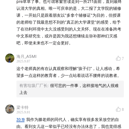
客节目，试图保持某种闯入者的身份，深入南方的肌理，
pre草草了事。也可谓寒窗苦读走到一所211面前，直到最终
认清大学的真相。唯一可庆幸的是，大二报了文学院的辅修
通过对话的形式，呈现这里的故事。
课，一开始只是跟着朋友以"多拿个辅修证"为目的，但授课
的老师给了我最意想不到的"真正的大学课堂"的感受，给予
回南天听友群&商务合作&嘉宾自荐：添加微信
了在功利环境中太久没感受到的人文关怀。现在在准备跨考
hntbacktosouth
中文系研究生，或许是因为我还想继续去弥补那种幻灭感
吧，即使未来也不一定会更好。
小红书：回南天BackToSouth
海月_A5Ml
欢迎在评论区留言交流。如果喜欢我们，也请在喜马拉
7
2025.9.07
雅、小宇宙、网易云音乐、QQ音乐、荔枝FM、苹果播
这个老师真的有在认真观察和理解“孩子们”，让人感动，希
客、豆瓣播客等音频平台留下你的宝贵好评。感谢！
望多一点这样的教育者，少一点站着说话不腰疼的说教者。
有害垃圾厂厂长
:
很可悲的一件事，这样接地气的人很难
上去
梁卡特
8
2025.9.01
30:19
我作为滕老师的同代人，确实享有很多发呆放空的自
由。看到女儿这一辈似乎已经没有办法休息了，我也觉得感