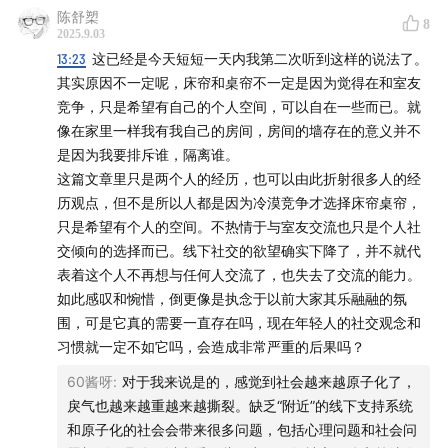
问题，但接受过人文教育的人一定会至少觉得什么地方不太
陈舒槊
1:14:25
给大学新生的建议：选你所爱、建立微观环境、拥
8
对劲。离职前我仍然坚持自己写邮件、文案，自己给客户推
2025.9.03
抱亲密关系
荐，因为我不想把这个体验，把自己作为“人”的主体性，把
13:23
这已经是今天短短一天内我第二次听到这样的说法了。
自己作为“人”与另一个“人”的互动“让渡”出去。我的离职邮件
其实原因不一定呢，床帘和桌帘不一定是因为觉得在和室友
🔗🎬📖
提及相关报道、电影和书
也是自己构思、撰写，结果真心换真心，很多海外客户的答
竞争，只是希望有自己的个人空间，可以自在一些而已。就
复也情真意切，而且极具个人特色，看文字脑中就能浮现出
像在家里一样我有我自己的房间，房间的墙存在的意义并不
正面连接：《现在的大学生连毕业照都不拍了吗？》
ta的形象，耳边就能回响起ta的声音，小语种客户的英文还
是因为我要排斥谁，隔离谁。
会出现语法、拼写错误，但在这个时代这反而更显珍贵。我
这篇文章里只是两个人的经历，也可以由此折射很多人的经
《提升大学生上课抬头率是什么鬼？》
得庆幸我2014年选英语专业的时候，张雪峰还没出现，而我
历观点，但不是所以人都是因为冷漠竞争才选择床帘桌帘，
本人又比较犟，我爸妈拗不过我，不得不让我选了我喜欢的
只是希望有个人的空间。不热情于与室友交流也只是个人社
南方周末：高考后的暑假去补课：“赢在大学起跑线
专业。虽然现在语言专业式微，但我不后悔，我仍然怀念某
交倾向的选择而已。线下社交的欲望确实下降了，并不就代
个晚上，我在自习室画圈标点分析文本，而后忽然醍醐灌
表着这个人不再想与任何人交流了，也失去了交流的能力。
《完美的日子》维姆·文德斯
顶，得出结论的快乐，那快乐既昂扬如火山喷发，又温柔如
如此感叹和惋惜，倒更像是执念于以前大家其乐融融的氛
细雨洒落。话说滕老师等退休后也可以考虑线上开课呀，想
围，可是它真的需要一直存在吗，现在年轻人的社交观念和
《当我们不再理解世界》本哈明·拉巴图特
讲什么讲什么，一本书想聊几个月就聊几个月，教育不一定
习惯就一定不如它吗，会造成非常严重的后果吗？
在体制内，和感兴趣的网友对话也挺好的～
60酱呀
:
对于我来说是的，感觉到社会越来越原子化了，
🎙️
相关播客：
戾气也越来越重越来越撕裂。缺乏“附近”的线下支持系统
和原子化的社会会带来很多问题，包括心理问题和社会问
番外：我们还没到向孤独投降的时候