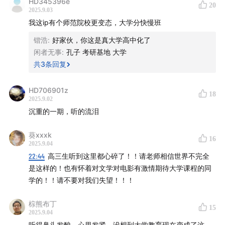
HD345396e
20
2025.9.03
那晚，我将袁老师的小红书内容转发给滕老师，滕老师回
我这ip有个师范院校更变态，大学分快慢班
复我，“我们的意思差不多，不要因为外部环境如何就放弃
锴浩
:
好家伙，你这是真大学高中化了
自己。”
闲者无事
:
孔子 考研基地 大学
共
3
条回复
在这样一个时间节点推出这期节目，希望给到文科学子一
些观点分享。同时，我也相信这期节目会给到身处当下的
HD706901z
18
每一个人，或是启发，或是提醒。
2025.9.02
沉重的一期，听的流泪
也许我们的人生不再有开学，但祝愿我们都能拥有真正的
葵xxxk
学习能力和放假的勇气。
16
2025.9.04
22:44
高三生听到这里都心碎了！！请老师相信世界不完全
PS：谢谢场地录制支持 Disc Joker 唱片店小房间
是这样的！也有怀着对文学对电影有激情期待大学课程的同
学的！！请不要对我们失望！！！
01:58
近几年高考作文命题的趋势
棕熊布丁
15
15:30
大学变高四，高三暑假开始补高数和英语
2025.9.04
听得鼻头发酸，心里发紧，没想到大学教育现在变成了这