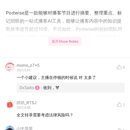
Podwise是一款能够对播客节目进行摘要、整理重点、标
记回听的一站式播客AI工具，能够让播客内容中的知识提
取效率提升超过10倍。不仅如此，Podwise的创始团队同
样是头部AI播客「硬地骇客」的主创团队。当内容创作者
展开Show Notes
亲自去做AI内容工具，会有哪些对赛道和产品的反常识判
断？
momo_z7x5
8
2025.9.01
一个小建议，主播在停顿的时候说 对 太多了
0xSaito
:
收到，🫎
哄哄_RTSJ
2
2025.9.08
全文转录需要考虑法律风险吗？
山中异草