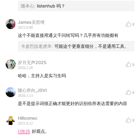
随本心
:
listenhub 吗？
James吴哲维
0
本shownotes由
castwise.ai
制作
2025.9.08
这个不能直接用通义千问转写吗？几乎所有功能都有
卡皮巴拉老虎羊
:
可能这个更垂直细分，不是通用工具。
Podwise - Podcast Knowledge at 10x Speed!
岁月无声2025
0
2026.5.28
podwise.ai
哈哈，主持人是实习生吗
Apple Store 下载👉🏻
apps.apple.com
随心所向_J0VI
0
2026.1.13
是不是提示词很正确才能更好的识别你所表达需要的内容
Hillsomec
0
2025.9.12
1:09:25
好观点。