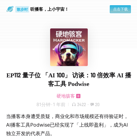
听播客，上小宇宙！
点击下载
散步时
通勤路上
EP112 量子位 「AI 100」 访谈：10 倍效率 AI 播
客工具 Podwise
硬地骇客
81分钟
·
1 年前
3422
·
20
当播客本身遭受质疑，商业化和市场规模还有待验证时，
AI播客工具Podwise已经实现了「上线即盈利」，成为AI
独立开发的代表产品。