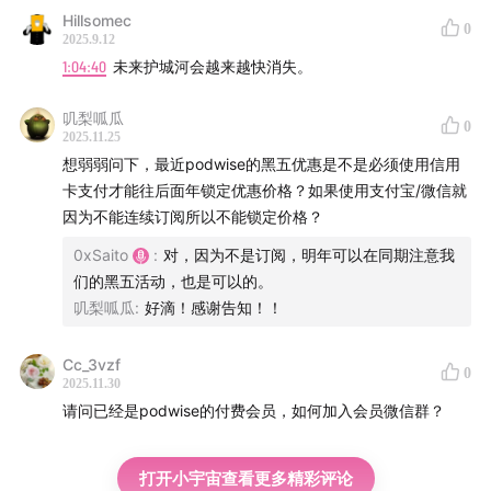
Hillsomec
0
2025.9.12
1:04:40
未来护城河会越来越快消失。
叽梨呱瓜
0
2025.11.25
硬地笔记
想弱弱问下，最近podwise的黑五优惠是不是必须使用信用
卡支付才能往后面年锁定优惠价格？如果使用支付宝/微信就
00:00:04
AI 播客工具 Podwise 介绍及其市场潜力
因为不能连续订阅所以不能锁定价格？
00:05:50
Podwise 的目标用户及核心价值
0xSaito
:
对，因为不是订阅，明年可以在同期注意我
00:10:44
Podwise 的核心优势与技术 Know-how
们的黑五活动，也是可以的。
00:16:23
Podwise 的创立初衷与 PMF 验证
叽梨呱瓜
:
好滴！感谢告知！！
00:22:45
Podwise 关注的核心指标与付费策略
00:27:03
Podwise 的市场定位与用户增长策略
Cc_3vzf
0
2025.11.30
00:32:20
Podwise 的自传播策略与 Affiliate 计划
请问已经是podwise的付费会员，如何加入会员微信群？
00:37:05
Podwise 的功能矩阵与需求判断
00:42:31
Podwise 的功能优先级与效果监测
打开小宇宙查看更多精彩评论
00:47:50
Podwise 的业务边界与核心 Know-how