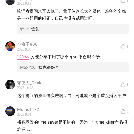
1
2025.9.13
唉记者提问水平太低了。量子位这么大的媒体，准备的全都
是一些通用的问题，自己也没有试用过吧。
轩er
:
雀食
小橙子666
1
2025.9.03
1:20:44
方便分享下用了哪个 gpu 平台吗？🥹
MaxYou
:
我也很好奇
守夜人_Gexk
1
2025.10.08
这个提问的质量确实差啊，自己可能就不是个重度播客用户
Momo1472
2
2025.9.01
播客场景的time saver是不错的，另外一个time killer产品很
难评……