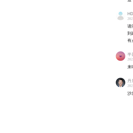
张千惠
康系
HD
202
选修课 Un
请
people
到
龙）in 20
有
positio
半
who hav
202
knowled
来
perspec
and to 
丹
202
profess
沙
underst
be our 
serious
lost di