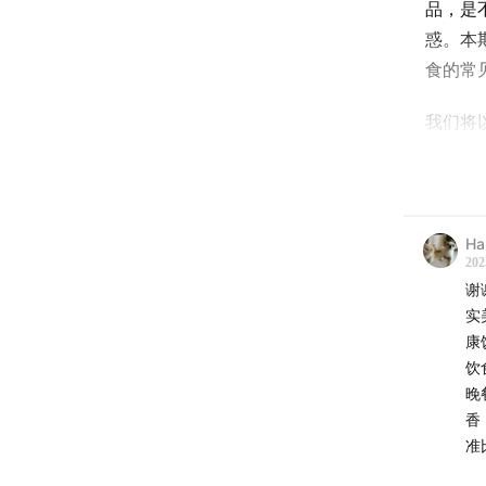
品，是
惑。本
食的常
我们将以
轨迹，
共卫生
息时，
历史的
Ha
202
谢
Is goin
实
should 
康
the mar
饮
every d
晚
this ep
香
U.S., 
准
diets.