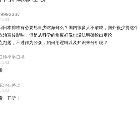
 Jera Zhang: 美国注册营养师，纽约市立大学亨特学院营养
助理教授
999236v
5.9.03
iversus is a Chinese-language podcast created by the s
问日本排核有必要尽量少吃海鲜么？国内很多人不敢吃，国外很少提这个
 who founded the New York Chinese Cultural Salon (纽
政治宣传影响，但是从科学的角度好像也没法明确给出定论
13.The past decade of organizing events and talks put us
点跑题，不过作为公众，如何用逻辑以及知识来分析呢？
n of creating a sort of liberal arts education experience for
日静坐半日书
e left school. We strive to go beyond merely transmitting
5.9.02
ge to reflecting on complex topics using cross-disciplinar
啦
tives. We strive to resist conformity, to dissect our own bi
embrace diverse schools of thought. Our goal is to help
尼尔在路上
5.9.02
ionals resist becoming just a tool of production, and to
发！开听！
and the world around us in earnest. We let our genuine curi
guide. With a light-hearted tone, we approach each topic
ly. We hope that “选修课 Universus” creates a space to expl
mensions.