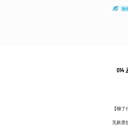
散
通
01
【聊了什
无麸质