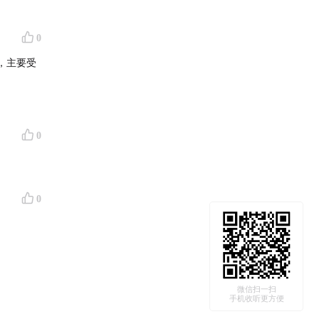
与公共健
0
ame
，主要受
约文化沙
 in a
 those
0
y
ases,
0
osity
ore
微信扫一扫
手机收听更方便