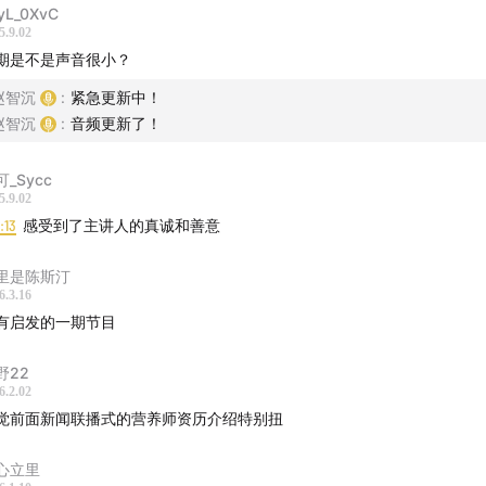
低碳水化合物与低脂饮食的世纪之争
yL_0XvC
5.9.02
期是不是声音很小？
Q&A：低碳对女性生理期影响，在美国什么情况下可以看营养
保健品（维生素D、鱼油等）
赵智沉
:
紧急更新中！
赵智沉
:
音频更新了！
营养学研究的复杂性和食品工业的强大影响力
可_Sycc
Viewing human-food relationships through the lens of pop
5.9.02
6:13
感受到了主讲人的真诚和善意
里是陈斯汀
Deep dive into gluten-free diets: What is gluten, the medic
6.3.16
ns of gluten-free eating, who really needs it
有启发的一期节目
The century-long battle between low-carb and low-fat die
野22
6.2.02
Q&A: Effects of low-carb diets on menstrual cycles, when 
觉前面新闻联播式的营养师资历介绍特别扭
titian in the U.S., probiotics and supplements (vitamin D, fish
心立里