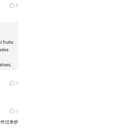
0
he low-
ce,
w
 fruits
 How do
ludes
tional
deeper
atoes.
od.
1
2
要无麸质
炒作过来炒