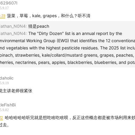
629607l
5.9.17
g on two major case studies—“the gluten-free diet” and “t
1:39
菠菜，草莓，kale, grapes，和什么？听不清
 low-carb debate”—we trace the evolution of nutrition scien
athan_N0N4
:
猜是peach
n the limitations of its research paradigms, and expose ho
athan_N0N4
:
The "Dirty Dozen" list is an annual report by the
te interests in the food industry shape public health
nvironmental Working Group (EWG) that identifies the 12 conventional
ndations. Is there truly one “optimal” diet for everyone?
nd vegetables with the highest pesticide residues. The 2025 list inc
d our own critical thinking framework amid a flood of nutri
pinach, strawberries, kale/collard/mustard greens, grapes, peaches,
 This episode goes beyond surface-level bites, offering a 
herries, nectarines, pears, apples, blackberries, blueberries, and pot
cal and scientific look into our complex relationship with fo
daholic
5.9.19
 The When】
觉主讲老师很紧张
从流行饮食审视人与食物的关系。
tleFishBi
5.9.02
详解无麸质饮食：麸质的定义，无麸质饮食的医学起源，谁需
12
哈哈哈哈哈听完就是想吃啥吃啥呗，反正这些概念都是被市场利用来
过去。