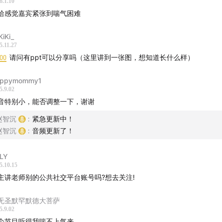
6.1.10
哈感觉嘉宾紧张到喘气困难
The complexity of nutrition research and the powerful infl
e food industry
KiKi_
5.11.27
谁 The Who】
:00
请问有ppt可以分享吗（这里讲到一张图，想知道长什么样）
Universus 是一档分享和探讨泛文化话题的中文播客，脱胎于20
ppymommy1
5.9.02
约文化沙龙。我们力求引发对学科方法和视角的认知和思考，而
音特别小，能否调整一下，谢谢
传递。我们在组织活动的过程中积累了一些经验和人脉，尝试打
赵智沉
:
紧急更新中！
教育，并在播客中拓展这样的探索。我们希望审视和反抗无意识
赵智沉
:
音频更新了！
波逐流。我们希望冷酷地剖析自己的偏见，热忱地拥抱多元视角
具化，真诚地感知、理解、创造自己的生活和复杂的世界。我们
LY
而非代餐式的猎奇。话题可以轻松，方法力求严肃。在《选修课
5.10.15
映照，唤醒失落的维度。
主讲老师别的公共社交平台账号吗?想去关注!
无圣默罕默德大菩萨
5.9.02
个节目听得我喘不上气来