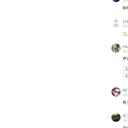
202
哈
65:12
of th
zu
202
【我们是
06
选修课 
Ha
202
办的纽
声
知识的
的博雅
训与随
望去工
NF
的好奇
202
们互相
有
主讲：
南
202
这