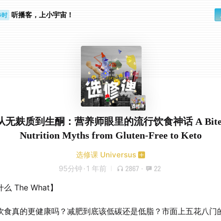
听播客，上小宇宙！
步时
勤路上
4 从无麸质到生酮：营养师眼里的流行饮食神话 A Bite i
Nutrition Myths from Gluten-Free to Keto
选修课 Universus
95分钟
·
1 年前
2867
·
22
么 The What】
饮食真的更健康吗？减肥到底该低碳还是低脂？市面上五花八门