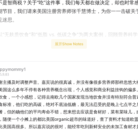
不是智商税？关于“吃”这件事，我们每天都在做决定，却也时常
期节目，我们请来美国注册营养师张千慧博士，为你一一击破关
见迷思。
“无麸质饮食”和“低脂 vs. 低碳之争”为两大案例，回顾营养科
探讨其研究范式的局限性，并揭示食品工业的利益冲突如何深刻
展开Show Notes
建议。究竟是否存在一套适合所有人的“最佳饮食”？当面对海量
我们该如何建立自己的思辨框架？本期节目将带你“浅尝不止”，
纵深处，重新理解我们与食物的复杂关系。
ppymommy1
5.9.03
谢主播及时调整声音。嘉宾说的很真诚，并没有像很多营养师那样忽悠大
g gluten-free really healthier? When it comes to weight loss
美国这么多年不停有各种营养概念出现，个人感觉和商业利益挂钩的偏多
you cut carbs or fat? And what about all those supplement
饮食，一个小感想，记得去南欧几个国家发现当地饮食并没有特别符合普
ket—are they worth it or just a scam? Eating is something
食标准，他们吃的高碳，绝对不底油低糖，最无法忍受的是晚上七点半之
ay, yet we’re constantly confused by conflicting information
餐，但的确他们的平均寿命不错，想来想去应该是食材好，菜有菜味儿，
isode, we invite Dr. Jera Zhang, a registered dietitian based
，随便一个小摊上的都比美国organic超市的味道好，查了资料才知道欧
to debunk some of the most common myths surrounding pop
比美国高很多。所以嘉宾说的很对，能经常吃到新鲜安全的未加工食材才