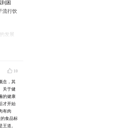
感到困
于流行饮
学的发展
影响着公
的营养信
从科学与
10
概念，其
,
。关于健
s on
遍的健康
 we do
后才开始
. In
肉有肉
 in the
盟的食品标
ular
是王道。