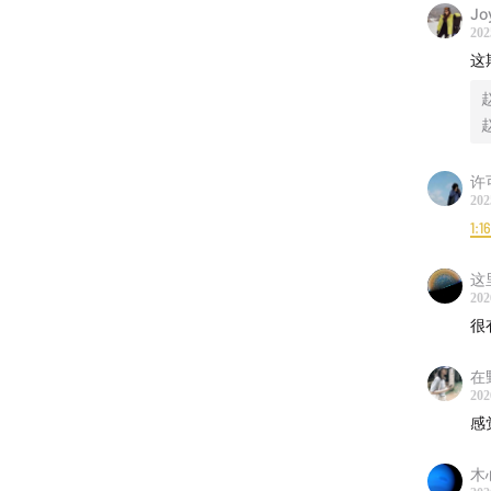
26:43
Jo
202
42:55
这
菌、
65:12
许
02:10
202
diets
1:1
05:10
这
202
origi
很
26:43
在
202
42:55
感
a die
木
etc.)