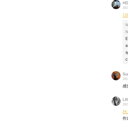
HD
202
Focusin
1:3
fat vs.
N
questio
N
corpora
E
recomme
a
we buil
s
advice?
c
histori
Su
202
【时间轴
感
02:10
Lit
202
05:10
34:
饮食
作