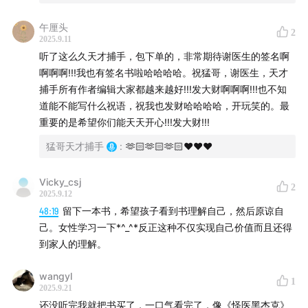
@猛哥天才捕手
午厘头
2
2025.9.11
剪辑：
听了这么久天才捕手，包下单的，非常期待谢医生的签名啊
啊啊啊!!!我也有签名书啦哈哈哈哈。祝猛哥，谢医生，天才
一雪
捕手所有作者编辑大家都越来越好!!!发大财啊啊啊!!!也不知
道能不能写什么祝语，祝我也发财哈哈哈哈，开玩笑的。最
重要的是希望你们能天天开心!!!发大财!!!
猛哥天才捕手
:
🫶🏻🫶🏻🫶🏻❤️❤️❤️
Vicky_csj
2
2025.9.12
48:19
留下一本书，希望孩子看到书理解自己，然后原谅自
己。女性学习一下*^_^*反正这种不仅实现自己价值而且还得
到家人的理解。
wangyl
1
2025.9.21
还没听完我就把书买了，一口气看完了，像《怪医黑杰克》