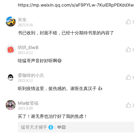
https://mp.weixin.qq.com/s/aF9PYLw-7KuIERpPEKddXw
宋东
1
2025.9.16
书已收到，封面不错，已经十分期待书里的内容了
哄哄_ElwB
1
2025.9.12
哇猛哥声音好好听啊😄
爱咖啡的小兵
1
2025.9.12
听到疫情这里，挺伤感的。谢医生真汉子 👍
Mia敏莹福
2
2025.9.09
买了！谢无界也治疗好了我的焦虑！
猛哥天才捕手
:
🫶🏻