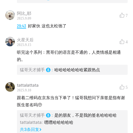
24:00
处理打架最多的科室
阿比_耶
7
29:50
手术做一半，护士下班了
2025.9.09
29:43
好家伙 这也太松弛了
38:10
在非洲写作要吃席
火星天后
4
2025.9.15
45:10
最大的遗憾是不知道该遗憾什么
听完这个系列：黑哥们的语言是不通的，人类情感是相通
的。
48:10
复仇青年的礼物
猛哥天才捕手
:
哈哈哈哈哈哈哈紧跟热点
52:41
没人在意他偷了什么
tattalattata
5
2025.9.10
嘉宾：
跟着二维码在京东当当下单了！猛哥我想问下亲签是指有谢
医生签名吗🥺
援非医生谢无界
猛哥天才捕手
:
是的朋友，不是我的签名哈哈哈哈
tattalattata
:
嘿嘿哈哈哈哈哈
主播：
共
3
条回复