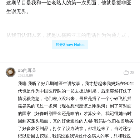
这期节目是我和一位老熟人的第一次见面，他就是援非医
生谢无界。
从我们认识以来，就是以横跨亚非的电话作为沟通方式，
信号经常不好，延迟偶尔很大，这次终于见上面了。
展开Show Notes
谢无界穿着淡蓝色的印有国旗的医疗队队服，送给我一串
xb的耳朵
28
非洲产的手串，我看到这些不够圆滑的黑色木球，就能想
2025.9.09
我噻 我听了好几期谢医生讲故事，我才想起来我妈妈在90年
起谢无界和我讲过的那些非洲故事。它们没有圆满的结
代也是作为中国医疗队的一员去援助刚果，后来突然打仗了
局，但都生动有力量。
情况很危急，他们差点没出来，最后是搭了一个小破飞机摇
摇晃晃的飞过一条河（现在想想应该是刚果河）到了河对面
的国家（好像叫刚果金还是啥的）才算安全。我记得她当时
这期我们坐下来好好聊聊援非的经历和写作内外的故事，
回到家蓬头垢面，真的好像逃难的人😂 我妈讲他们在当地买
在故事正式开讲之前，依然要跟大家分享好消息，谢无界
了好多象牙制品，打仗了没办法拿，都埋起来了，当时还惦
的第一本图书终于上市了。
记以后回去挖呢.. 我妈没跟我讲过什么病人的事，只和我说