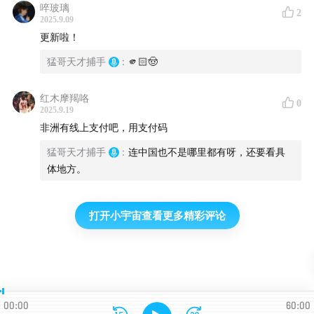
啐玻璃
2
2025.9.09
更新啦！
猛哥天才捕手
:
🫵🏻🤠
红木摩羯咯
0
2025.9.19
非洲有线上支付吧，用支付码
猛哥天才捕手
:
连中国也不是哪里都有呀，还要看具
体地方。
打开小宇宙查看更多精彩评论
00:00
60:00