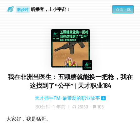
听播客，上小宇宙！
点击下载
散步时
通勤路上
我在非洲当医生：五颗糖就能换一把枪，我在
这找到了“公平” | 天才职业184
天才捕手FM-最带劲的职业故事
60分钟
·
1 年前
25160
·
105
大家好，我是猛哥。