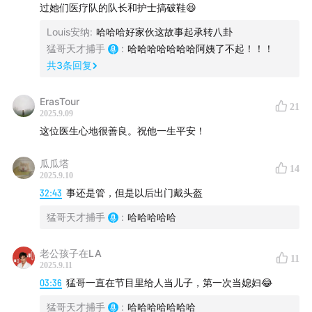
过她们医疗队的队长和护士搞破鞋😆
Louis安纳
:
哈哈哈好家伙这故事起承转八卦
这本《我在非洲当医生》凝结了我们的创作心血，目前全
猛哥天才捕手
:
哈哈哈哈哈哈哈阿姨了不起！！！
部5折，而且是亲签版。虽然不是什么大作家，但希望你
共
3
条回复
看到他签名的时候，能感受到这些非洲故事的炙热温度。
扫码下单，五折亲签！
ErasTour
21
2025.9.09
这位医生心地很善良。祝他一生平安！
瓜瓜塔
14
2025.9.10
时间轴：
32:43
事还是管，但是以后出门戴头盔
猛哥天才捕手
:
哈哈哈哈哈
05:00
暴露之后找不到阻断药
10:40
在非洲最难面对孩子
老公孩子在LA
11
2025.9.11
03:36
猛哥一直在节目里给人当儿子，第一次当媳妇😂
17:20
因为行医被袭击
猛哥天才捕手
:
哈哈哈哈哈哈哈