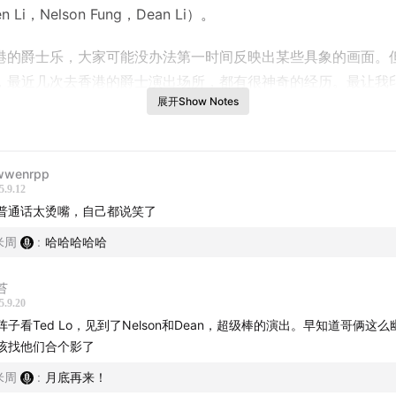
n Li，Nelson Fung，Dean Li）。
港的爵士乐，大家可能没办法第一时间反映出某些具象的画面。
，最近几次去香港的爵士演出场所，都有很神奇的经历。最让我
展开Show Notes
翻腾三周半”这个组织。用 JZ Club 老板老任的话说，这些年
当年在上海玩爵士乐的那股劲儿。
（25-28），翻腾三周半将会来北京和上海，开启他们的大陆首
wenrpp
5.9.12
普通话太烫嘴，自己都说笑了
接如下：
米周
:
哈哈哈哈哈
& 26，北京 & 上海，Blue Note：
购票链接
苔
5.9.20
阵子看Ted Lo，见到了Nelson和Dean，超级棒的演出。早知道哥俩这
该找他们合个影了
米周
:
月底再来！