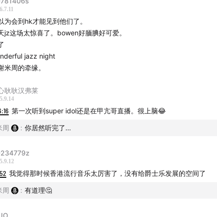
781406s
6.7.11
以为会到hk才能见到他们了。
天jz这场太惊喜了。bowen好腼腆好可爱。
了
wonderful jazz night
谢米周的牵缘。
心耿耿汉弗莱
5.9.14
6:16
第一次听到super idol还是在甲亢哥直播。很上脑😂
米周
:
你居然听完了…
Note 演出海报
234779z
5.9.12
& 28，上海，Chair Club：
购票链接
:52
我觉得那时候香港流行音乐太厉害了，没有给爵士乐发展的空间了
米周
:
有道理🤔
JO