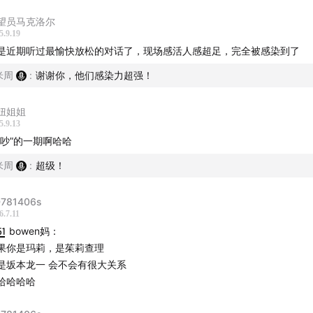
望员马克洛尔
5.9.19
是近期听过最愉快放松的对话了，现场感活人感超足，完全被感染到了
米周
:
谢谢你，他们感染力超强！
妞姐姐
5.9.13
“吵”的一期啊哈哈
米周
:
超级！
781406s
6.7.11
51
bowen妈：
果你是玛莉，是茱莉查理
是坂本龙一 会不会有很大关系
哈哈哈哈