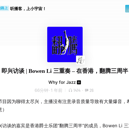
步时
勤路上
听播客，上小宇宙！
即兴访谈 | Bowen Li 三重奏 – 在香港，翻腾三周半
Why for Jazz
66分钟
·
1 年前
1414
·
26
节目因为聊得太尽兴，主播没有注意录音质量导致有大量爆音，
意）
访谈的嘉宾是香港爵士乐团“翻腾三周半”的成员，Bowen Li 