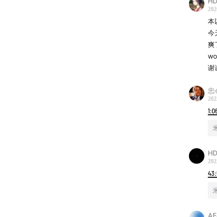
HD
202
本
今
爽
谢
忠
202
1:0
Blue 
HD
202
9/27 
43
AF