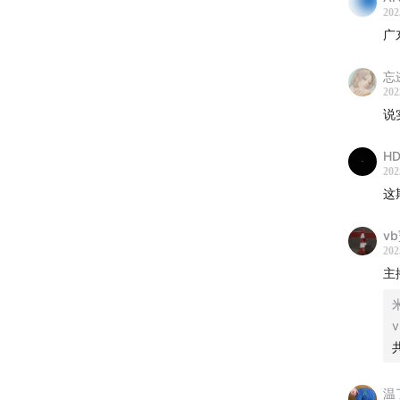
202
广
忘
202
说
HD
202
这
v
202
主
温