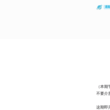
散
通
（本期
不要介
这期即兴