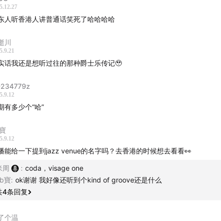
5.12.27
东人听香港人讲普通话笑死了哈哈哈哈
逝川
5.9.21
实话我还是想听过往的那种爵士乐传记🥹
234779z
5.9.12
期有多少个“哈”
b寶
5.9.12
播能给一下提到jazz venue的名字吗？去香港的时候想去看看👀
米周
:
coda，visage one
vb寶
:
ok谢谢 我好像还听到个kind of groove还是什么
共
4
条回复
了个温