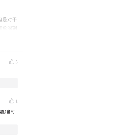
但是对于
印象深刻
轻人让他
演。
5
1
么幽默当时