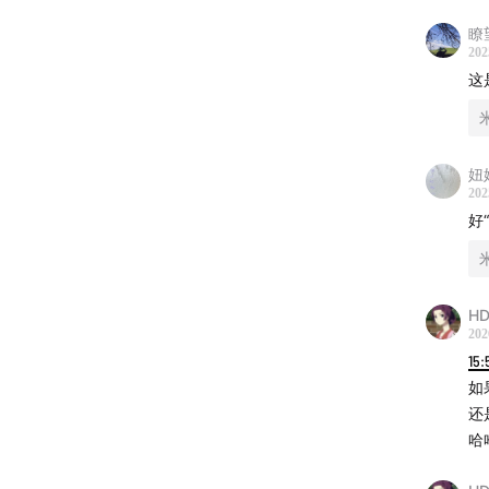
瞭
202
这
妞
202
好
HD
202
15:
如
还
哈