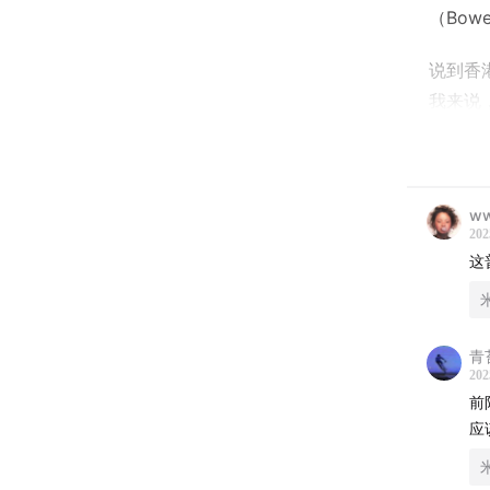
（Bowe
说到香
我来说
的，是“
看到了
九月底
ww
202
这
购票链
9/25 
青
202
前
应