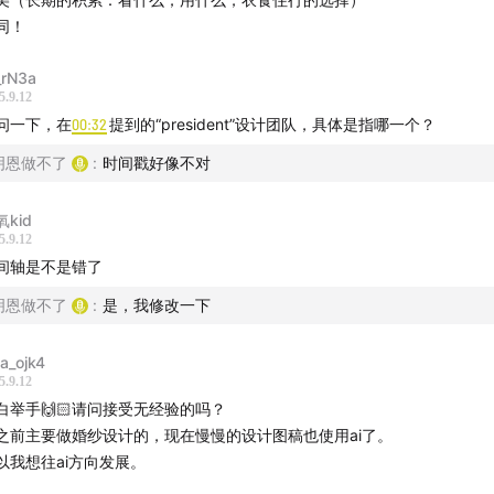
X设计师招募
同！
rN3a
5.9.12
问一下，在
00:32
提到的“president”设计团队，具体是指哪一个？
明恩做不了
:
时间戳好像不对
氧kid
5.9.12
间轴是不是错了
明恩做不了
:
是，我修改一下
na_ojk4
5.9.12
白举手🙌🏻请问接受无经验的吗？
之前主要做婚纱设计的，现在慢慢的设计图稿也使用ai了。
以我想往ai方向发展。