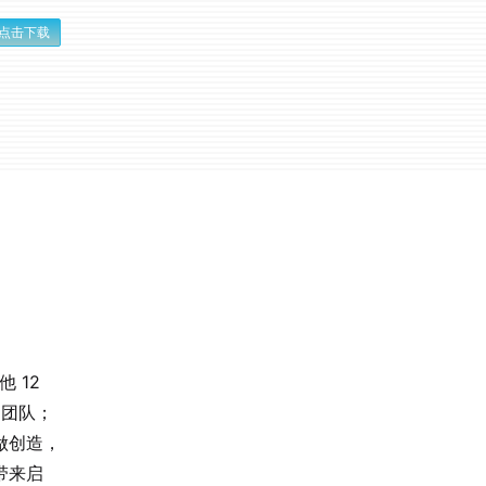
点击下载
他 12
 团队；
做创造，
带来启