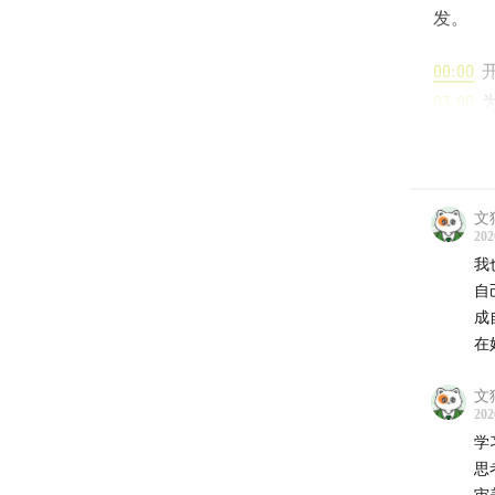
发。
00:00
开
03:00
为
09:30
三
20:30
行
27:30
管
文
35:00
大
202
43:00
招
我
50:00
给
自
成
不一的微
在
不一的公
文
202
学
One2
思
审