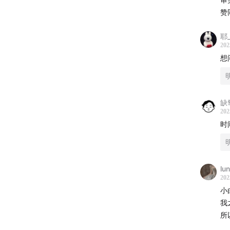
One2
赞
耶_
202
想
缺
202
时
lu
202
小
我
所