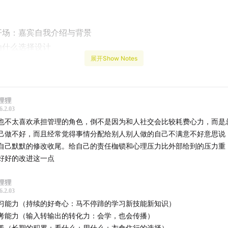
场：嘉宾自我介绍与背景
什么选择设计
展开Show Notes
段关键成长：初创、大厂、独立
业变化：设计师价值与“卷”
理还是专家：拒绝管理的理由
狸狸
厂 vs 创业：三条路的选择
6.2.03
聘标准：好奇心、输出力与审美
也不太喜欢承担管理的角色，倒不是因为和人社交会比较耗费心力，而是
年轻设计师的建议
己做不好，而且经常觉得事情分配给别人别人做的自己不满意不好意思说
自己默默的修改收尾。给自己的责任枷锁和心理压力比外部给到的压力重
信：noone_wcp
好好的改进这一点
众号：Minus Lab减法实验室
狸狸
6.2.03
习能力（持续的好奇心：马不停蹄的学习新技能新知识）
X公司介绍
考能力（输入转输出的转化力：会学，也会传播）
美（长期的积累：看什么；用什么；衣食住行的选择）