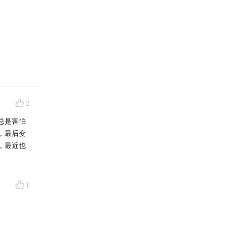
2
总是害怕
，最后变
，最近也
1