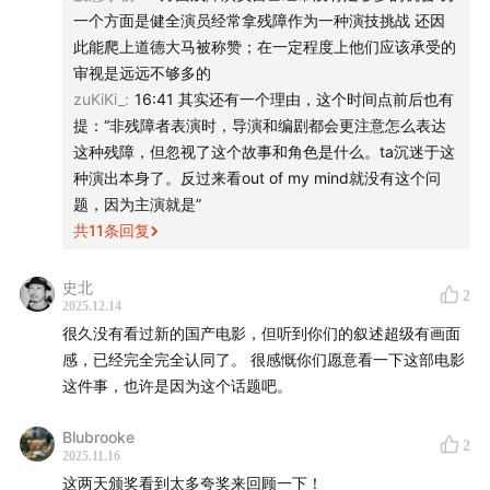
00:02:00
— 《小小的我》，大大的无语
一个方面是健全演员经常拿残障作为一种演技挑战 还因
此能爬上道德大马被称赞；在一定程度上他们应该承受的
00:02:57
— 叫“脑麻”不是“脑瘫”：称呼用不对，尊重在
审视是远远不够多的
哪里？
zuKiKi_
:
16:41 其实还有一个理由，这个时间点前后也有
提：“非残障者表演时，导演和编剧都会更注意怎么表达
00:09:25
这种残障，但忽视了这个故事和角色是什么。ta沉迷于这
— 把吃饭拍成灾难片，感动还是尴尬？
种演出本身了。反过来看out of my mind就没有这个问
00:14:48
题，因为主演就是”
— 手持＋慢镜≠共情
共
11
条回复
00:17:56
— 残障权益制度薄，故事只能靠鸡汤
史北
2
2025.12.14
00:20:35
— 《听见颜色的女孩》真香
很久没有看过新的国产电影，但听到你们的叙述超级有画面
感，已经完全完全认同了。 很感慨你们愿意看一下这部电影
00:27:07
— 情节撒胡椒面：打鼓开车全来了，创作者你
这件事，也许是因为这个话题吧。
想表达啥？
Blubrooke
00:49:07
— 拒绝“圆满”，我们需要有力量的残障叙事
2
2025.11.16
这两天颁奖看到太多夸奖来回顾一下！