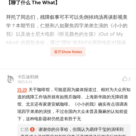
【聊了什么 The What】
拜托了同志们，残障叙事可不可以先倒掉鸡汤再谈影视美
学？本期节目，仁慈和八如聚焦四字弟弟主演的《小小的
我》以及迪士尼大电影《听见颜色的女孩》(Out of My
Mind) 的观影体验，通过“理性”批判讨论两部电影对脑麻
患者日常的不同呈现，火热探讨残障角色在大众电影中的
展开Show Notes
形象和叙事。残障选角请优先残障演员！残障选角请优先
残障演员！残障选角请优先残障演员！重要的事情说三
遍。好故事不轻易，灵感不等于你可以随手贴个“残障标
卡匹迪耶姆
2
2025.9.13
签”。欢迎粉丝听友来杠！
25:29
关于咖啡馆，可能是因为媒体报道过、相对为大众所知
道的残障工作场所就有如熊爪咖啡、上海新华路的无障碍酒
Please, comrades, can we dump the inspirational
馆、北京还有家唐安赋咖啡。《小小的我》确实有点强调表
schmaltz before we discuss film aesthetics in
现四字弟弟的演技，不过在国内大众未普及脑麻的认知前提
disability narratives? In this episode, Renci and Baru
下，这种电影题材仍然是有胜于无
focus on "Little Me" starring Four-Character Brother
仁慈
:
谢谢你的分享哈，但我认为易烊千玺的演绎到
and Disney's "Out of My Mind," examining their