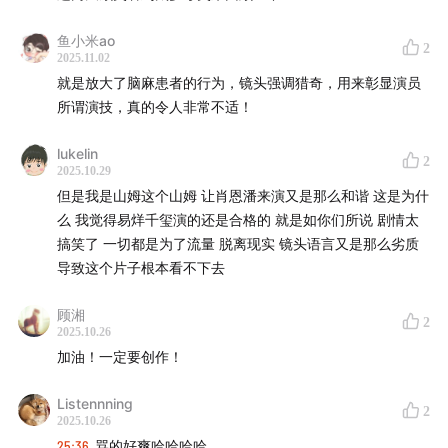
00:00:00
— Setting the record straight: Nothing
about us without us
鱼小米ao
2
2025.11.02
00:02:00
就是放大了脑麻患者的行为，镜头强调猎奇，用来彰显演员
— "Little Me," big eye-roll
所谓演技，真的令人非常不适！
00:02:57
— It's "cerebral palsy," not "brain
lukelin
paralysis": Wrong terminology, where's the respect?
2
2025.10.29
但是我是山姆这个山姆 让肖恩潘来演又是那么和谐 这是为什
00:09:25
— Turning eating into a disaster film—
么 我觉得易烊千玺演的还是合格的 就是如你们所说 剧情太
touching or cringe?
搞笑了 一切都是为了流量 脱离现实 镜头语言又是那么劣质
导致这个片子根本看不下去
00:14:48
— Handheld camera + slow-mo ≠ empathy
顾湘
2
00:17:56
— Weak disability rights framework means
2025.10.26
加油！一定要创作！
stories can only rely on feel-good fluff
Listennning
00:20:35
— "Out of My Mind" actually delivers
2
2025.10.26
25:36
骂的好爽哈哈哈哈