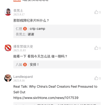
00:27:07
— Scattered plot points: drumming,
driving, everything thrown in—creators, what are
畏黑土
1
you trying to say?
2025.9.17
那部残障纪录片叫什么？
00:49:07
— Rejecting "perfect endings"—we need
仁慈
:
crip camp
powerful disability narratives
畏黑土
:
谢谢
【我们是谁 Who We Are】
播客禁烟大使
1
2025.11.03
残言片语是一档用残障视角看主流问题的中文播客。残障
能看一下 看我今天怎么说 做一期吗？
是人类无法逃避的脆弱性问题，我们致力于在日常生活和
八如
:
安排！
社会热点中搜寻被忽视的残障视角，期待和观众一起挑战
刻板印象，打击健全中心主义（Ableism），从而真诚地
Landleopard
1
2025.9.16
感知、理解、创造自己与世界。
Real Talk: Why China’s Deaf Creators Feel Pressured to
Sell Out
“Disabled Talks” is a Chinese podcast that explores
https://www.sixthtone.com/news/1017539
mainstream issues through a disability lens,