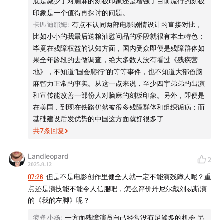
底是减少了对脑麻的刻板印象还是增强了目前流行的刻板
viewing experiences and "rationally" critiquing how
印象是一个值得再探讨的问题。
these two films present different portrayals of daily
卡匹迪耶姆
:
有点不认同两部电影剧情设计的直接对比，
比如小小的我最后送粮油慰问品的桥段就很有本土特色；
life for people with cerebral palsy. We hotly debate
毕竟在残障权益的认知方面，国内受众即便是残障群体如
the image and narrative of disabled characters in
果全年龄段的去做调查，绝大多数人没有看过《残疾营
mainstream cinema. Cast disabled actors for
地》，不知道“国会爬行”的等等事件，也不知道大部份脑
disabled roles! Cast disabled actors for disabled
麻智力正常的事实。从这一点来说，至少四字弟弟的出演
roles! Cast disabled actors for disabled roles!
和宣传能改善一部份人对脑麻的刻板印象。另外，即便是
Important things bear repeating. Good stories aren't
在美国，到现在铁路仍然被很多残障群体和组织诟病；而
基础建设后发优势的中国这方面就好很多了
easy—inspiration doesn't mean you can just slap on a
共
7
条回复
"disability label" at random.
Landleopard
Fans and listeners, bring on the debate!
2
2025.9.12
07:26
但是不是电影创作里健全人就一定不能演残障人呢？重
【时间轴 The When】
点还是演技能不能令人信服吧，怎么评价丹尼尔戴刘易斯演
的《我的左脚》呢？
00:00:00
— 先撂狠话：不真实你就别拍残障题材
疲惫小杨
:
一方面残障演员自己经常没有足够多的机会 另