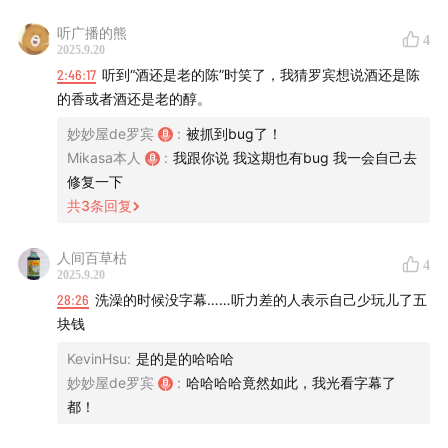
尼斯路边的博物馆建设捐款了，约翰再去时，博物馆已经建
听广播的熊
4
成，募捐名单上会有亚瑟的名字。所谓精神不死，亚瑟所做
2025.9.20
的一切都在约翰身上有了传承，支线npc约翰都可以去试着
2:46:17
听到“酒还是老的陈”时笑了，我猜罗宾想说酒还是陈
探索。你会在火车站碰到准备去大城市当作家的玛丽贝斯，
的香或者酒还是老的醇。
皮尔逊在罗滋接手了杂货铺，墙上挂着曾经大家的合照，你
妙妙屋de罗宾
:
被抓到bug了！
可以试着去打劫他。
Mikasa本人
:
我跟你说 我这期也有bug 我一会自己去
这些面对“新生活”的角色，正如亚瑟所期待的那样，有所善
修复一下
终
共
3
条回复
人间百草枯
4
2025.9.20
28:26
洗澡的时候没字幕……听力差的人表示自己少玩儿了五
块钱
KevinHsu
:
是的是的哈哈哈
妙妙屋de罗宾
:
哈哈哈哈竟然如此，我光看字幕了
都！