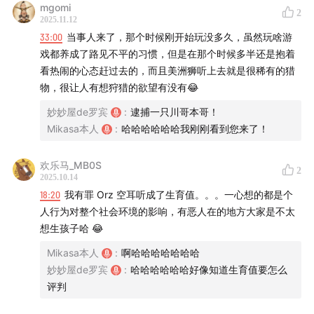
mgomi
2
2025.11.12
33:00
当事人来了，那个时候刚开始玩没多久，虽然玩啥游
戏都养成了路见不平的习惯，但是在那个时候多半还是抱着
看热闹的心态赶过去的，而且美洲狮听上去就是很稀有的猎
物，很让人有想狩猎的欲望有没有😂
妙妙屋de罗宾
:
逮捕一只川哥本哥！
Mikasa本人
:
哈哈哈哈哈哈我刚刚看到您来了！
欢乐马_MB0S
2
2025.10.14
18:20
我有罪 Orz 空耳听成了生育值。。。一心想的都是个
人行为对整个社会环境的影响，有恶人在的地方大家是不太
想生孩子哈 😂
Mikasa本人
:
啊哈哈哈哈哈哈哈
妙妙屋de罗宾
:
哈哈哈哈哈哈好像知道生育值要怎么
评判