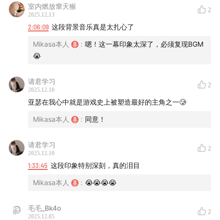
室内燃放窜天猴
2
2025.12.13
2:06:09
这段背景音乐真是太扎心了
Mikasa本人
:
嗯！这一幕印象太深了，必须复现BGM
😭
请君学习
2
2025.12.10
亚瑟在我心中就是游戏史上被塑造最好的主角之一🥲
Mikasa本人
:
同意！
请君学习
2
2025.12.10
1:33:45
这段印象特别深刻，真的泪目
Mikasa本人
:
😭😭😭😭
毛毛_Bk4o
2
2025.12.05