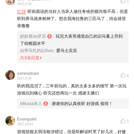
5
已经承受了够多”，（这里我真的有被震惊到，在我的印象里
2025.9.20
查尔斯从不轻易杀人，面对任何事情查尔斯都展现出冷静和
21:38
听前面说的当好人当坏人做任务啥的都兴致不高，但是
善良的一面。但在这个任务中，是本作游戏中查尔斯唯一一
听到养马就来精神了。想念我海拉鲁的三匹马了，待会就登
次失控且愤怒的场景。）所以我说查尔斯人物刻画的非常细
录撸撸
腻，因为查尔斯是印第安血统，印第安人虽以打猎为生，但
妙妙屋de罗宾
:
玩完大表哥感觉自己的识马量上升到
他们尊重生命，热爱生命，深知人与自然共处的道理。所以
了幼稚园水平
当有捕猎者违反了印第安人长久以来坚持的自然法则 以屠戮
自带马扎的以Rain
:
爱马士宾宾
为目的打破人与自然的平衡与和谐，冷静如查尔斯也会异常
共
3
条回复
愤怒。就这一个15分钟的支线，将不熟知印第安人的我们了
解了这个民族，也将查尔斯这个人物刻画的如此立体，也算
是他后来帮保留地的一种伏笔。
serenabian
4
2025.9.30
第二个点我想讲的是，在亚瑟最后一张回到营地和迈卡对峙
听的我流泪了…三年前玩的，真的太多太多的细节 第一次玩
的这一段我的解读：
游戏玩到痛心 听完还想再玩一次 感谢主播们
两边的站队以达奇迈卡为首的是比尔 哈维尔 以及迈卡的两个
编外人员
Mikasa本人
:
谢谢你的认真收听 好游戏 值得！
亚瑟这边只有约翰和苏珊（已故）
这站队其实完全有迹可循，以达奇为首这一派其实代表的是
Evenquiet
3
旧社会，他选择相信迈卡的原因也是因为他想继续做黑帮，
2025.10.01
当一个旧社会的“土皇帝”，没有办法接受实在落幕的事实，
游戏技能太弱没敢涉猎过，但是听解说时哭了好几次，好被