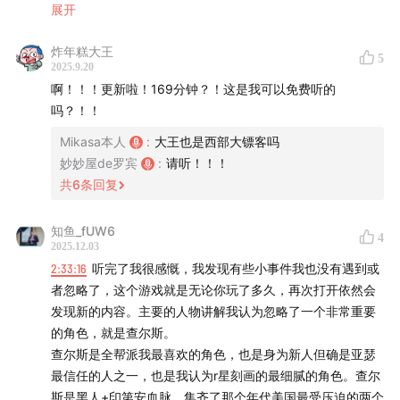
00:44:04
展开
慢节奏的电影叙事
落泪，且频频爆出“xx必须死“；帮主达奇到底有什么普烂
（plan），而主角亚瑟和小兄弟约翰会走向什么样的结
炸年糕大王
00:54:54
亚瑟和约翰：破碎的兄弟俩
5
2025.9.20
局？每个人都会有属于自己的荒野记忆。
啊！！！更新啦！169分钟？！这是我可以免费听的
01:41:12
用两个字形容达奇的一生：普烂
吗？！！
【当之无愧的第九艺术】
01:58:12
女武神沙迪阿德勒
Mikasa本人
:
大王也是西部大镖客吗
《荒野大镖客救赎2》是著名游戏公司R星开发的一款开放
妙妙屋de罗宾
:
请听！！！
世界动作冒险游戏，这部游戏在当年斥巨资5.4亿美元，耗
02:29:37
约翰别盖房子了快去干掉内个谁
共
6
条回复
时8年，于2018年发行，并大获成功。首发3天销售额即
ED：Josh Homme - Cruel World
破7.25亿美元，MetaCritic评分高达97分，也在当年获得
知鱼_fUW6
4
2025.12.03
TGA最佳叙事、最佳表演、最佳配乐、最佳音效4项大
2:33:16
听完了我很感慨，我发现有些小事件我也没有遇到或
奖。这部游戏也被《卫报》《滚石》等媒体评为“最伟大的
者忽略了，这个游戏就是无论你玩了多久，再次打开依然会
西部题材作品”，被誉为电子游戏史上最杰出的作品之一。
发现新的内容。主要的人物讲解我认为忽略了一个非常重要
的角色，就是查尔斯。
【本期节目您将听到】
查尔斯是全帮派我最喜欢的角色，也是身为新人但确是亚瑟
最信任的人之一，也是我认为r星刻画的最细腻的角色。查尔
00:00:00
一部经典游戏的诞生与成就
斯是黑人+印第安血脉，集齐了那个年代美国最受压迫的两个