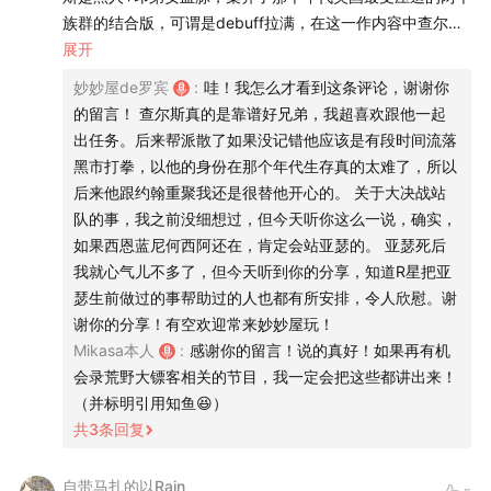
族群的结合版，可谓是debuff拉满，在这一作内容中查尔斯
00:08:41
历史背景：工业革命、印第安人、移民与法制
是以新人身份加入的（应该是黑水镇战役之后），初次登场
展开
是在雪山教亚瑟打猎，运用印第安人天生打猎的能力在饥寒
妙妙屋de罗宾
:
哇！我怎么才看到这条评论，谢谢你
00:15:58
开放世界的各种离谱事件
交迫的雪山中养活了整个帮派的人。查尔斯非常善良，他加
的留言！ 查尔斯真的是靠谱好兄弟，我超喜欢跟他一起
入帮派的原因也是以为这是一个劫富济贫帮助弱小的组织，
出任务。后来帮派散了如果没记错他应该是有段时间流落
00:44:04
慢节奏的电影叙事
受压迫出身渴望改善人民生活的查尔斯加入了帮派，到达马
黑市打拳，以他的身份在那个年代生存真的太难了，所以
展望台之后查尔斯会跟亚瑟一起出任务，在如期前期亚瑟还
后来他跟约翰重聚我还是很替他开心的。 关于大决战站
00:54:54
亚瑟和约翰：破碎的兄弟俩
在盲目信从达奇的时候，查尔斯对亚瑟就说过（不记得原话
队的事，我之前没细想过，但今天听你这么一说，确实，
只记得大概意思）“我们帮派的目标到底是什么，说的是持强
如果西恩蓝尼何西阿还在，肯定会站亚瑟的。 亚瑟死后
01:41:12
用两个字形容达奇的一生：普烂
扶弱，干的确实烧杀抢掠的事”，在一开始查尔斯就对亚瑟表
我就心气儿不多了，但今天听到你的分享，知道R星把亚
达了帮派的不当作风不认同但依然保持忠诚。在一次查尔斯
瑟生前做过的事帮助过的人也都有所安排，令人欣慰。谢
01:58:12
女武神沙迪阿德勒
带亚瑟猎野牛的支线中，查尔斯展现出了印第安人的打猎天
谢你的分享！有空欢迎常来妙妙屋玩！
赋，他告诉亚瑟动物的弱点部位最好一击击杀从而减少动物
Mikasa本人
:
感谢你的留言！说的真好！如果再有机
02:29:37
约翰别盖房子了快去干掉内个谁
的痛苦，在此任务中我们发现有许多野牛遭到屠杀，且猎杀
会录荒野大镖客相关的节目，我一定会把这些都讲出来！
者的目的不是打猎为生而是以屠杀取乐，将尸体留在草地上
（并标明引用知鱼😆）
ED：Josh Homme - Cruel World
成为西部的一个个腐肉，我们追踪线索找到了那两位猎杀
共
3
条回复
者，查尔斯直接开枪杀掉了一个。另一个将交由你处置，如
果你放过他，查尔斯会有些不高兴。“我想先回去了，我今天
自带马扎的以Rain