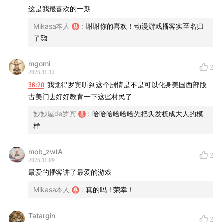
这是我最喜欢的一期
Mikasa本人
:
谢谢你的喜欢！动漫游戏播客实至名归
了🥰
mgomi
2
2025.11.12
36:20
我觉得罗宾听到这个剧情是不是可以化身美国西部版
古美门去好好教育一下这些村民了
妙妙屋de罗宾
:
哈哈哈哈哈哈先把头发梳成大人的模
样
mob_zwtA
2
2025.11.09
最爱的播客讲了最爱的游戏
Mikasa本人
:
真的吗！荣幸！
Tatargini
2