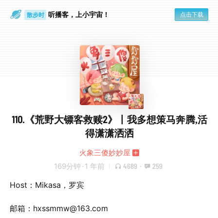
听播客，上小宇宙！
点击下载
散步时
通勤路上
110.《荒野大镖客救赎2》丨我多想策马奔腾,活
得潇潇洒洒
火象三傻妙妙屋
169分钟
·
1 年前
4689
·
259
Host：Mikasa，罗宾
邮箱：hxssmmw@163.com