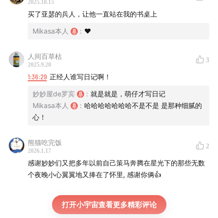
2025.10.15
买了亚瑟的兵人，让他一直站在我的书桌上
Mikasa本人
:
❤️
人间百草枯
3
2025.9.20
1:36:29
正经人谁写日记啊！
妙妙屋de罗宾
:
就是就是，萌仔才写日记
Mikasa本人
:
哈哈哈哈哈哈哈不是不是 是那种细腻的
心！
熊猫吃完饭
2
2026.1.17
感谢妙妙们又把多年以前自己策马奔腾在星光下的那些无数
个夜晚小心翼翼地又捧在了怀里, 感谢你俩👍
打开小宇宙查看更多精彩评论