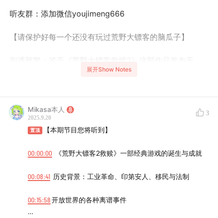
听友群：添加微信youjimeng666
【请保护好每一个还没有玩过荒野大镖客的脑瓜子】
剧透预警：鉴于《荒野大镖客救赎2》这部作品发布于
展开Show Notes
2018年，距今已经7年过去，因此我们今天将会展开全剧
透聊天，请至今仍未玩过荒野大镖客的朋友们谨慎收听！
它真的是一部值得你在毫无剧透的情况下细细体验超过
Mikasa本人
3
100小时的游戏。
2025.9.20
【本期节目您将听到】
置顶
【每个人都能玩出自己的故事】
00:00:00
《荒野大镖客2救赎》一部经典游戏的诞生与成就
游戏是2018年出的，罗宾是2022年玩完并且强烈安利给
全屋的，Mikasa是2025年玩完的，而萌仔因为害怕被剧
00:08:41
历史背景：工业革命、印第安人、移民与法制
透并未参加录制。本期节目由罗宾和Mikasa一起为大家分
00:15:58
开放世界的各种离谱事件
享我们的游玩体验～包括Mikasa如何想做一名荒野大善
人，又如何在重要剧情前难以保持仪容仪表；罗宾她为何