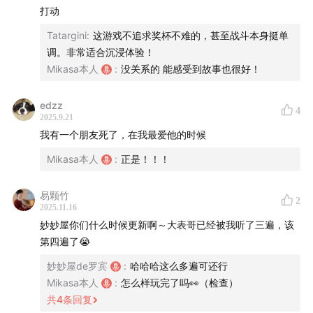
站在亚瑟的对立面其实是因为他不认同亚瑟向往的进步和新
打动
生活。比尔和哈维尔也是一样的，玩了一代其实就知道，在
Tatargini
:
这游戏不追求奖杯不难的，甚至战斗本身挺单
一代中，站在迈卡这边的达奇 比尔 哈维尔依然干着和过去类
调。非常适合沉浸体验！
似的事情
Mikasa本人
:
没关系的 能感受到故事也很好！
那么亚瑟这边只有约翰吗，其实不是的。莎迪和蒂莉一定是
站在亚瑟这一边的，但是当下他们在转移和保护杰克和阿比
edzz
盖尔。查尔斯一定是站在亚瑟这一边的，但他此时正在保留
4
2025.9.21
地帮助落雨走出印第安人和自己民族在当下时代的困境。西
我有一个朋友死了，在我最爱他的时候
恩 蓝尼 何西阿也一定是站在亚瑟这边的，他们三人也正是在
Mikasa本人
:
正是！！！
对面旧时代的迎领下落幕了。在此之前亚瑟还故意赶走了大
叔和施特劳斯，其实就是不想再让他们滩这趟浑水。而我们
知道，亚瑟此时已经代表的是更文明更进步的新生活了，这
易颗竹
2
2025.11.16
也是他内心一直向往的，莎迪 查尔斯等人以实际行动的方式
妙妙屋你们什么时候更新啊～大表哥已经被我听了三遍，该
站在了亚瑟这一边，为了新的生活在努力着。
第四遍了😭
最后一点我想讲的是关于约翰的尾声
尾声中其实对大部分未出场角色都有交代，其实如果你用亚
妙妙屋de罗宾
:
哈哈哈这么多遍可还行
瑟做完了支线，那人还活着的话，那么操作约翰时再去拜访
Mikasa本人
:
怎么样玩完了吗👀（检查）
支线的人会触发新的小对话剧情，比如深山里的亚瑟帮助过
共
4
条回复
的寡妇，约翰会告诉寡妇亚瑟已故的消息。如果亚瑟在圣丹