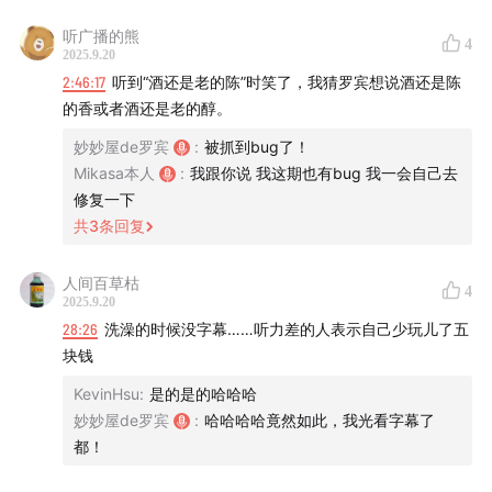
尼斯路边的博物馆建设捐款了，约翰再去时，博物馆已经建
听广播的熊
4
成，募捐名单上会有亚瑟的名字。所谓精神不死，亚瑟所做
2025.9.20
的一切都在约翰身上有了传承，支线npc约翰都可以去试着
2:46:17
听到“酒还是老的陈”时笑了，我猜罗宾想说酒还是陈
探索。你会在火车站碰到准备去大城市当作家的玛丽贝斯，
的香或者酒还是老的醇。
皮尔逊在罗滋接手了杂货铺，墙上挂着曾经大家的合照，你
妙妙屋de罗宾
:
被抓到bug了！
可以试着去打劫他。
Mikasa本人
:
我跟你说 我这期也有bug 我一会自己去
这些面对“新生活”的角色，正如亚瑟所期待的那样，有所善
修复一下
终
共
3
条回复
人间百草枯
4
2025.9.20
28:26
洗澡的时候没字幕……听力差的人表示自己少玩儿了五
块钱
KevinHsu
:
是的是的哈哈哈
妙妙屋de罗宾
:
哈哈哈哈竟然如此，我光看字幕了
都！