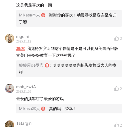
这是我最喜欢的一期
Mikasa本人
:
谢谢你的喜欢！动漫游戏播客实至名归
了🥰
mgomi
2
2025.11.12
36:20
我觉得罗宾听到这个剧情是不是可以化身美国西部版
古美门去好好教育一下这些村民了
妙妙屋de罗宾
:
哈哈哈哈哈哈先把头发梳成大人的模
样
mob_zwtA
2
2025.11.09
最爱的播客讲了最爱的游戏
Mikasa本人
:
真的吗！荣幸！
Tatargini
2