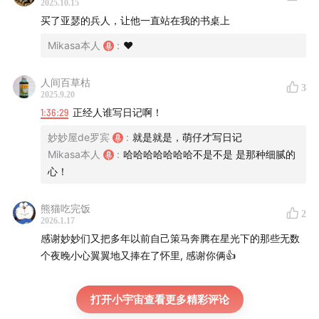
2025.10.15
买了亚瑟的兵人，让他一直站在我的书桌上
Mikasa本人
:
❤️
人间百草枯
3
2025.9.20
1:36:29
正经人谁写日记啊！
妙妙屋de罗宾
:
就是就是，萌仔才写日记
Mikasa本人
:
哈哈哈哈哈哈哈不是不是 是那种细腻的
心！
熊猫吃完饭
2
2026.1.17
感谢妙妙们又把多年以前自己策马奔腾在星光下的那些无数
个夜晚小心翼翼地又捧在了怀里, 感谢你俩👍
打开小宇宙查看更多精彩评论