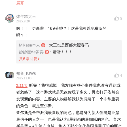
00:44:04
展开
慢节奏的电影叙事
落泪，且频频爆出“xx必须死“；帮主达奇到底有什么普烂
（plan），而主角亚瑟和小兄弟约翰会走向什么样的结
炸年糕大王
00:54:54
亚瑟和约翰：破碎的兄弟俩
5
2025.9.20
局？每个人都会有属于自己的荒野记忆。
啊！！！更新啦！169分钟？！这是我可以免费听的
01:41:12
用两个字形容达奇的一生：普烂
吗？！！
【当之无愧的第九艺术】
01:58:12
女武神沙迪阿德勒
Mikasa本人
:
大王也是西部大镖客吗
《荒野大镖客救赎2》是著名游戏公司R星开发的一款开放
妙妙屋de罗宾
:
请听！！！
世界动作冒险游戏，这部游戏在当年斥巨资5.4亿美元，耗
02:29:37
约翰别盖房子了快去干掉内个谁
共
6
条回复
时8年，于2018年发行，并大获成功。首发3天销售额即
ED：Josh Homme - Cruel World
破7.25亿美元，MetaCritic评分高达97分，也在当年获得
知鱼_fUW6
4
2025.12.03
TGA最佳叙事、最佳表演、最佳配乐、最佳音效4项大
2:33:16
听完了我很感慨，我发现有些小事件我也没有遇到或
奖。这部游戏也被《卫报》《滚石》等媒体评为“最伟大的
者忽略了，这个游戏就是无论你玩了多久，再次打开依然会
西部题材作品”，被誉为电子游戏史上最杰出的作品之一。
发现新的内容。主要的人物讲解我认为忽略了一个非常重要
的角色，就是查尔斯。
【本期节目您将听到】
查尔斯是全帮派我最喜欢的角色，也是身为新人但确是亚瑟
最信任的人之一，也是我认为r星刻画的最细腻的角色。查尔
00:00:00
一部经典游戏的诞生与成就
斯是黑人+印第安血脉，集齐了那个年代美国最受压迫的两个