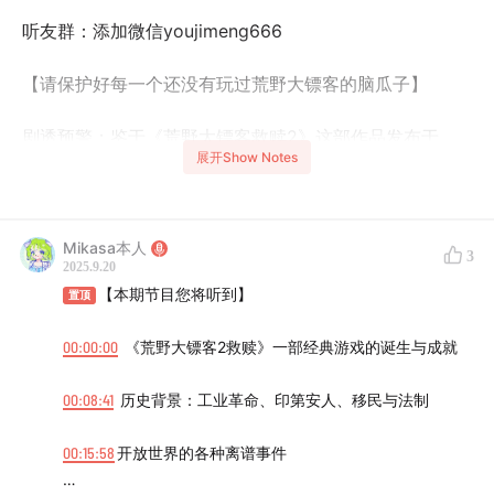
听友群：添加微信youjimeng666
【请保护好每一个还没有玩过荒野大镖客的脑瓜子】
剧透预警：鉴于《荒野大镖客救赎2》这部作品发布于
展开Show Notes
2018年，距今已经7年过去，因此我们今天将会展开全剧
透聊天，请至今仍未玩过荒野大镖客的朋友们谨慎收听！
它真的是一部值得你在毫无剧透的情况下细细体验超过
Mikasa本人
3
100小时的游戏。
2025.9.20
【本期节目您将听到】
置顶
【每个人都能玩出自己的故事】
00:00:00
《荒野大镖客2救赎》一部经典游戏的诞生与成就
游戏是2018年出的，罗宾是2022年玩完并且强烈安利给
全屋的，Mikasa是2025年玩完的，而萌仔因为害怕被剧
00:08:41
历史背景：工业革命、印第安人、移民与法制
透并未参加录制。本期节目由罗宾和Mikasa一起为大家分
00:15:58
开放世界的各种离谱事件
享我们的游玩体验～包括Mikasa如何想做一名荒野大善
人，又如何在重要剧情前难以保持仪容仪表；罗宾她为何