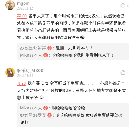
mgomi
2
2025.11.12
33:00
当事人来了，那个时候刚开始玩没多久，虽然玩啥游
戏都养成了路见不平的习惯，但是在那个时候多半还是抱着
看热闹的心态赶过去的，而且美洲狮听上去就是很稀有的猎
物，很让人有想狩猎的欲望有没有😂
妙妙屋de罗宾
:
逮捕一只川哥本哥！
Mikasa本人
:
哈哈哈哈哈哈我刚刚看到您来了！
欢乐马_MB0S
2
2025.10.14
18:20
我有罪 Orz 空耳听成了生育值。。。一心想的都是个
人行为对整个社会环境的影响，有恶人在的地方大家是不太
想生孩子哈 😂
Mikasa本人
:
啊哈哈哈哈哈哈哈
妙妙屋de罗宾
:
哈哈哈哈哈哈好像知道生育值要怎么
评判