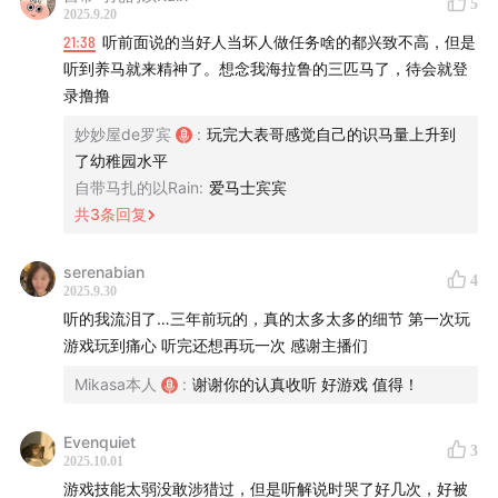
5
已经承受了够多”，（这里我真的有被震惊到，在我的印象里
2025.9.20
查尔斯从不轻易杀人，面对任何事情查尔斯都展现出冷静和
21:38
听前面说的当好人当坏人做任务啥的都兴致不高，但是
善良的一面。但在这个任务中，是本作游戏中查尔斯唯一一
听到养马就来精神了。想念我海拉鲁的三匹马了，待会就登
次失控且愤怒的场景。）所以我说查尔斯人物刻画的非常细
录撸撸
腻，因为查尔斯是印第安血统，印第安人虽以打猎为生，但
妙妙屋de罗宾
:
玩完大表哥感觉自己的识马量上升到
他们尊重生命，热爱生命，深知人与自然共处的道理。所以
了幼稚园水平
当有捕猎者违反了印第安人长久以来坚持的自然法则 以屠戮
自带马扎的以Rain
:
爱马士宾宾
为目的打破人与自然的平衡与和谐，冷静如查尔斯也会异常
共
3
条回复
愤怒。就这一个15分钟的支线，将不熟知印第安人的我们了
解了这个民族，也将查尔斯这个人物刻画的如此立体，也算
是他后来帮保留地的一种伏笔。
serenabian
4
2025.9.30
第二个点我想讲的是，在亚瑟最后一张回到营地和迈卡对峙
听的我流泪了…三年前玩的，真的太多太多的细节 第一次玩
的这一段我的解读：
游戏玩到痛心 听完还想再玩一次 感谢主播们
两边的站队以达奇迈卡为首的是比尔 哈维尔 以及迈卡的两个
编外人员
Mikasa本人
:
谢谢你的认真收听 好游戏 值得！
亚瑟这边只有约翰和苏珊（已故）
这站队其实完全有迹可循，以达奇为首这一派其实代表的是
Evenquiet
3
旧社会，他选择相信迈卡的原因也是因为他想继续做黑帮，
2025.10.01
当一个旧社会的“土皇帝”，没有办法接受实在落幕的事实，
游戏技能太弱没敢涉猎过，但是听解说时哭了好几次，好被