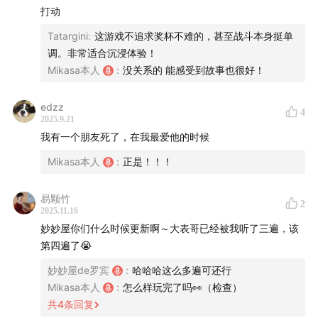
站在亚瑟的对立面其实是因为他不认同亚瑟向往的进步和新
打动
生活。比尔和哈维尔也是一样的，玩了一代其实就知道，在
Tatargini
:
这游戏不追求奖杯不难的，甚至战斗本身挺单
一代中，站在迈卡这边的达奇 比尔 哈维尔依然干着和过去类
调。非常适合沉浸体验！
似的事情
Mikasa本人
:
没关系的 能感受到故事也很好！
那么亚瑟这边只有约翰吗，其实不是的。莎迪和蒂莉一定是
站在亚瑟这一边的，但是当下他们在转移和保护杰克和阿比
edzz
盖尔。查尔斯一定是站在亚瑟这一边的，但他此时正在保留
4
2025.9.21
地帮助落雨走出印第安人和自己民族在当下时代的困境。西
我有一个朋友死了，在我最爱他的时候
恩 蓝尼 何西阿也一定是站在亚瑟这边的，他们三人也正是在
Mikasa本人
:
正是！！！
对面旧时代的迎领下落幕了。在此之前亚瑟还故意赶走了大
叔和施特劳斯，其实就是不想再让他们滩这趟浑水。而我们
知道，亚瑟此时已经代表的是更文明更进步的新生活了，这
易颗竹
2
2025.11.16
也是他内心一直向往的，莎迪 查尔斯等人以实际行动的方式
妙妙屋你们什么时候更新啊～大表哥已经被我听了三遍，该
站在了亚瑟这一边，为了新的生活在努力着。
第四遍了😭
最后一点我想讲的是关于约翰的尾声
尾声中其实对大部分未出场角色都有交代，其实如果你用亚
妙妙屋de罗宾
:
哈哈哈这么多遍可还行
瑟做完了支线，那人还活着的话，那么操作约翰时再去拜访
Mikasa本人
:
怎么样玩完了吗👀（检查）
支线的人会触发新的小对话剧情，比如深山里的亚瑟帮助过
共
4
条回复
的寡妇，约翰会告诉寡妇亚瑟已故的消息。如果亚瑟在圣丹