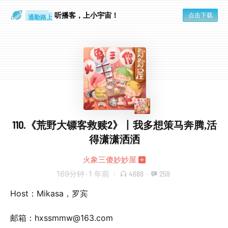
散步时
通勤路上
听播客，上小宇宙！
点击下载
110.《荒野大镖客救赎2》丨我多想策马奔腾,活
得潇潇洒洒
火象三傻妙妙屋
169分钟
·
1 年前
4688
·
259
Host：Mikasa，罗宾
邮箱：hxssmmw@163.com