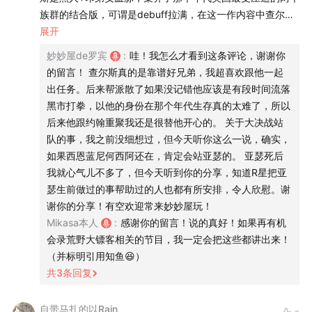
族群的结合版，可谓是debuff拉满，在这一作内容中查尔斯
00:08:41
历史背景：工业革命、印第安人、移民与法制
是以新人身份加入的（应该是黑水镇战役之后），初次登场
展开
是在雪山教亚瑟打猎，运用印第安人天生打猎的能力在饥寒
妙妙屋de罗宾
:
哇！我怎么才看到这条评论，谢谢你
00:15:58
开放世界的各种离谱事件
交迫的雪山中养活了整个帮派的人。查尔斯非常善良，他加
的留言！ 查尔斯真的是靠谱好兄弟，我超喜欢跟他一起
入帮派的原因也是以为这是一个劫富济贫帮助弱小的组织，
出任务。后来帮派散了如果没记错他应该是有段时间流落
00:44:04
慢节奏的电影叙事
受压迫出身渴望改善人民生活的查尔斯加入了帮派，到达马
黑市打拳，以他的身份在那个年代生存真的太难了，所以
展望台之后查尔斯会跟亚瑟一起出任务，在如期前期亚瑟还
后来他跟约翰重聚我还是很替他开心的。 关于大决战站
00:54:54
亚瑟和约翰：破碎的兄弟俩
在盲目信从达奇的时候，查尔斯对亚瑟就说过（不记得原话
队的事，我之前没细想过，但今天听你这么一说，确实，
只记得大概意思）“我们帮派的目标到底是什么，说的是持强
如果西恩蓝尼何西阿还在，肯定会站亚瑟的。 亚瑟死后
01:41:12
用两个字形容达奇的一生：普烂
扶弱，干的确实烧杀抢掠的事”，在一开始查尔斯就对亚瑟表
我就心气儿不多了，但今天听到你的分享，知道R星把亚
达了帮派的不当作风不认同但依然保持忠诚。在一次查尔斯
瑟生前做过的事帮助过的人也都有所安排，令人欣慰。谢
01:58:12
女武神沙迪阿德勒
带亚瑟猎野牛的支线中，查尔斯展现出了印第安人的打猎天
谢你的分享！有空欢迎常来妙妙屋玩！
赋，他告诉亚瑟动物的弱点部位最好一击击杀从而减少动物
Mikasa本人
:
感谢你的留言！说的真好！如果再有机
02:29:37
约翰别盖房子了快去干掉内个谁
的痛苦，在此任务中我们发现有许多野牛遭到屠杀，且猎杀
会录荒野大镖客相关的节目，我一定会把这些都讲出来！
者的目的不是打猎为生而是以屠杀取乐，将尸体留在草地上
（并标明引用知鱼😆）
ED：Josh Homme - Cruel World
成为西部的一个个腐肉，我们追踪线索找到了那两位猎杀
共
3
条回复
者，查尔斯直接开枪杀掉了一个。另一个将交由你处置，如
果你放过他，查尔斯会有些不高兴。“我想先回去了，我今天
自带马扎的以Rain