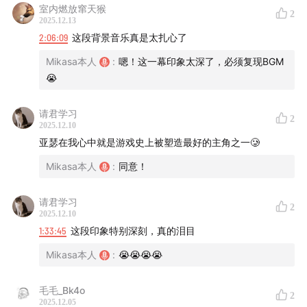
室内燃放窜天猴
2
2025.12.13
2:06:09
这段背景音乐真是太扎心了
Mikasa本人
:
嗯！这一幕印象太深了，必须复现BGM
😭
请君学习
2
2025.12.10
亚瑟在我心中就是游戏史上被塑造最好的主角之一🥲
Mikasa本人
:
同意！
请君学习
2
2025.12.10
1:33:45
这段印象特别深刻，真的泪目
Mikasa本人
:
😭😭😭😭
毛毛_Bk4o
2
2025.12.05