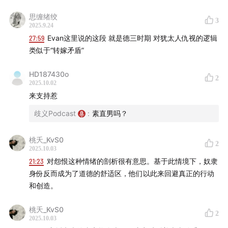
思缠绪绞
延伸阅读：
3
2025.9.24
27:59
Evan这里说的这段 就是德三时期 对犹太人仇视的逻辑
为什么越来越多的男性认为自己是受害者？
类似于“转嫁矛盾”
mp.weixin.qq.com
HD187430o
2
脆弱不安的生命：暴力、哀悼与政治
mp.weixin.qq.com
2025.10.02
来支持惹
情感的文化政治：感受你的道路
mp.weixin.qq.com
歧义Podcast
:
素直男吗？
伊夫·塞吉维克：偏执式阅读与修复式阅读
桃夭_KvS0
mp.weixin.qq.com
2
2025.10.03
21:23
对怨恨这种情绪的剖析很有意思。基于此情境下，奴隶
本期配乐：
祁紫檀 -
后青年启示录
身份反而成为了道德的舒适区，他们以此来回避真正的行动
和创造。
桃夭_KvS0
2
2025.10.03