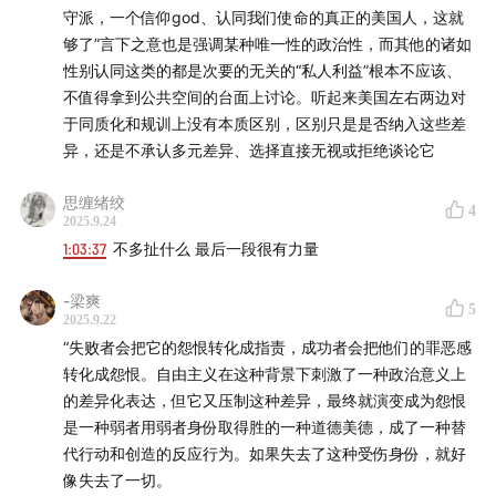
00:03:43
身份政治与自由主义的内在矛盾
守派，一个信仰god、认同我们使命的真正的美国人，这就
够了”言下之意也是强调某种唯一性的政治性，而其他的诸如
00:08:46
治安秩序与政治的区别
性别认同这类的都是次要的无关的“私人利益”根本不应该、
不值得拿到公共空间的台面上讨论。听起来美国左右两边对
00:11:55
中产阶级作为政治想象的框架
于同质化和规训上没有本质区别，区别只是是否纳入这些差
异，还是不承认多元差异、选择直接无视或拒绝谈论它
00:15:57
布朗与福柯权力观的差异
思缠绪绞
4
00:23:21
布朗借鉴尼采对怨恨政治的批判
2025.9.24
1:03:37
不多扯什么 最后一段很有力量
00:30:40
布朗模棱两可的老左派立场
-梁爽
5
00:35:23
2025.9.22
布朗的理论中的主体姿态
“失败者会把它的怨恨转化成指责，成功者会把他们的罪恶感
转化成怨恨。自由主义在这种背景下刺激了一种政治意义上
00:45:06
缺失的情动视角
的差异化表达，但它又压制这种差异，最终就演变成为怨恨
是一种弱者用弱者身份取得胜的一种道德美德，成了一种替
00:57:10
受害者身份的不等价
代行动和创造的反应行为。如果失去了这种受伤身份，就好
像失去了一切。
01:01:56
哀悼的政治