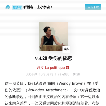
听播客，上小宇宙！
点击下载
散步时
通勤路上
Vol.28 受伤的依恋
歧义 La politique
66分钟
·
10个月前
4980
·
26
这一期节目，我们从温迪·布朗（Wendy Brown）在《受
伤的依恋》（
Wounded Attachment
）一文中对身份政治
的诊断谈起，回到自由主义政治的内在矛盾：它一边以承
认来纳入差异，一边又通过同质化和规训消解差异。布朗