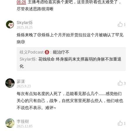
06:26
主播考虑给嘉宾换个麦吧，这音质听着也太难受了，
尽管表述思路很清晰
Skylar烁
1
2025.10.25
烁烁来晚了😢烁烁上个月开始开货拉拉这个月被确认了罕见
病😢
歧义Podcast
:
能治疗不
Skylar烁
:
花钱续命 终身服药来支撑羸弱的身躯不加重退
化
蓼潇
3
2025.9.23
每次有点知名度的人死了，总能看见那么几个......感觉他们
关心的只有自己，战争，自然灾害里死那么些人，他们啥也
不说也不表示。难评~
李筱樹
1
2025.12.05