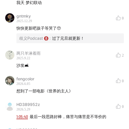
我天 梦幻联动
gntmky
0
2025.12.29
快快更新吧孩子等哭了🥺
歧义Podcast
:
过了元旦就更新！
两只羊淋着雨
2
2025.9.22
沙发🛋
fengcolor
0
2026.6.05
想到了一部电影《世界的主人》
HD389952z
0
2026.5.29
1:05:40
最后一段思路好棒，痛苦与痛苦是不等价的