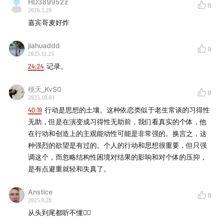
HD389952z
0
2026.5.29
嘉宾哥麦好炸
jiahuaddd
0
2025.11.25
24:24
记录。
桃夭_KvS0
0
2025.10.03
40:19
行动是思想的土壤。这种依恋类似于老生常谈的习得性
无助，但是在演变成习得性无助前，我们看真实的个体，他
在行动和创造上的主观能动性可能是非常强的。换言之，这
种强烈的欲望是有过的。个人的行动和思想很重要，但只强
调这个，而忽略结构性困境对结果的影响和对个体的压抑，
是有点避重就轻和失真了。
Anstice
0
2025.9.28
从头到尾都听不懂😵‍💫