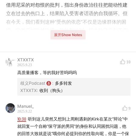
借用尼采的对怨恨的批判，指出身份政治往往把能动性建
立在过去的伤口上，结果陷入受害者话语的自我循环。但
在今天，我们看到这种“受伤的依恋”不仅是边缘群体的困
境，它甚至能跨越阶级、种族和性别，把各种恐惧和不安
展开Show Notes
投射到他者身上，形成新的怨恨联盟。我们既回顾布朗的
洞见，也反思她的局限，追问：当伤口被转化为政治资
本，谁的痛苦被放大，谁的死亡无人哀悼？我们又如何在
XTXXTX
10
创伤、怨恨与欲望之间寻找别的政治可能？
2025.9.23
高质量播客，等的我好苦呜呜呜
嘉宾：
一块红布（豆瓣同名），
花果山上
主播
歧义Podcast
:
多多转发
XTXXTX
:
收到（狗头）
主播：
Evan，文化研究学者
Manuel_
时间轴：
9
2025.9.22
10:30
听到这儿突然又想到上周刚遇刺的Kirk在某次“辩论”中
00:00:19
社交媒体上的受害者身份政治
就回复一个自称“保守派的男同”的身份和认同困扰问题，他
的回答大致就是说“哦你何必提到你的性取向呢，你是一个保