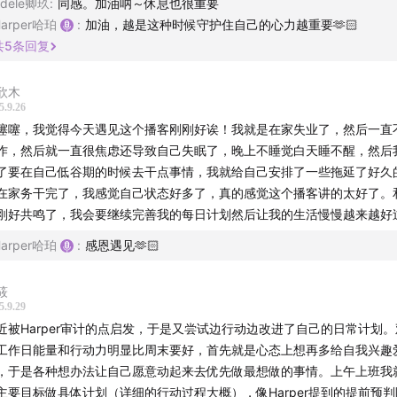
Adele卿玖
:
同感。加油呐～休息也很重要
五步｜设置时长
Harper哈珀
:
加油，越是这种时候守护住自己的心力越重要🫶🏻
共
5
条回复
Do Something Principle」：做计划不是第一步，多多少少
和行动，才是第一步！
欣木
5.9.26
噻噻，我觉得今天遇见这个播客刚刚好诶！我就是在家失业了，然后一直
作，然后就一直很焦虑还导致自己失眠了，晚上不睡觉白天睡不醒，然后
了要在自己低谷期的时候去干点事情，我就给自己安排了一些拖延了好久
福利持续放送：Today Well Spent®炼今手册
在家务干完了，我感觉自己状态好多了，真的感觉这个播客讲的太好了。
刚好共鸣了，我会要继续完善我的每日计划然后让我的生活慢慢越来越好
能量低谷系列」由
@Today Well Spent
友情支持！用过无数日记
Harper哈珀
:
感恩遇见🫶🏻
购的只有
炼今手册
- 不仅是引导式手帐，更是你的高能状态管家
筱
在本期播客的评论区抽选3位听友寄送炼今手册。除此之外，直至
5.9.29
位听友都有专享的85折优惠：
近被Harper审计的点启发，于是又尝试边行动边改进了自己的日常计划
工作日能量和行动力明显比周末要好，首先就是心态上想再多给自我兴趣
书折后购买链接
，于是各种想办法让自己愿意动起来去优先做最想做的事情。上午上班我
主要目标做具体计划（详细的行动过程大概），像Harper提到的提前预