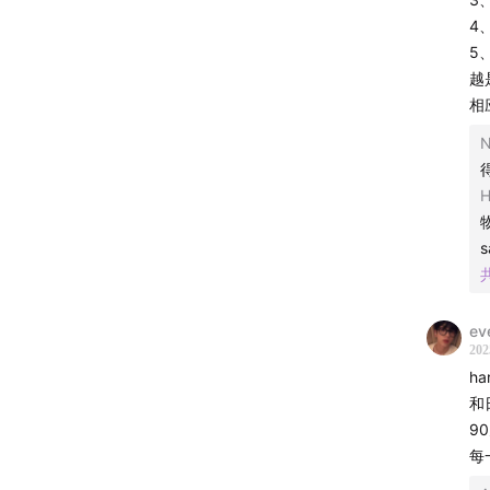
03:54
9
4
动上的
5
越
09:22
一
相
👇🏻配
N
12:35
和
17:00
第
18:06
第
ev
202
20:36
额
h
和
24:48
第
9
每
25:29
第