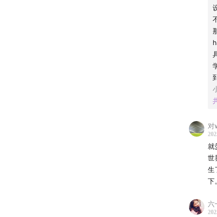
🙋🏻‍
拯救
愿你
关于节
对
202
🎙 
就
和身心
世
生
理想中
下
👩🏻
六一
是个对
202