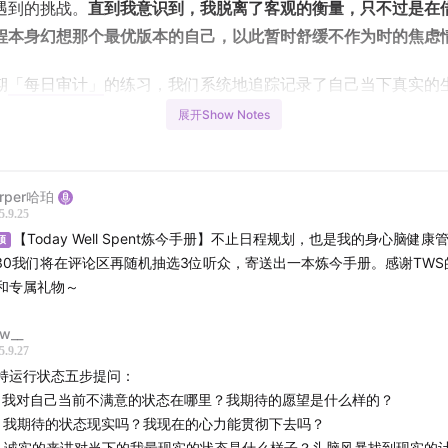
遇到的挑战。
直到我意识到，我脱离了客观的衡量，只不过是在
程本身幻想那个最优版本的自己，以此暂时舒缓不作为时的焦虑
期
「每日审计」
的练习，我们系统地追踪记录了自己当下真实的
水平。基于这些自我认识，我们来到「走出能量低谷」三部曲的
展开Show Notes
何做出一份真正有可行性的行动计划。
生教练那儿偷了师，只用5个简单的自我提问，控制期待值，降
rper哈珀
序渐进地把愿望稳稳落地——我们开始吧！
5.9.25
【Today Well Spent炼今手册】不止日程规划，也是我的身心脑健康
顶
‍💻本期配套「一周审计」练习表：
.30我们将在评论区再随机抽选3位听众，寄送出一本炼今手册。感谢TW
Notion模板
和专属礼物～
期完整转录稿/分区笔记：
Notion链接
w__
5.9.27
戳：
持运行状态五步提问：
、我对自己当前不满意的状态在哪里？我期待的愿望是什么样的？
期回顾：行动力的议题其实是情绪的议题
、我期待的状态现实吗？我现在的心力能贯彻下去吗？
、诚实的来讲对当下的我最现实的状态是什么样子？头脑风暴找到现实的