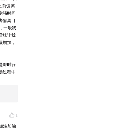
之前偏离
增强时间
者偏离目
，一般我
雪球让我
慢增加，
是即时行
动过程中
1
，加油加油