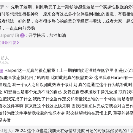
ll萝卜
:
先听了这期，刚刚听完了上一期😌😌感觉这是一个实操性很强的分
有时候想想觉得很神奇，原来会有这么多小伙伴遇到相似的困境，有着相
或者想法，好的是，会有很多热心的前辈分享经历与看法，或者大家一起
通，一点点向前🥹🤗
Harper哈珀
:
开学快乐，加油加油！
共
6
条回复
1超人
5.9.24
39
Harper这一期真的很点醒我！上一期的时候还没处在低谷里 但是仅仅
 低能量状态就轮回了哈哈哈 此时此刻真的很需要😭 这里我跟Harper有
发现是 我一个p人之所以如此热衷于做计划 真的是通过这个行为填补此
乏 幻想自己是那个无所不能的自己 反复在自恋和挫败中挣扎受挫 或许我
在把我完成了什么 我做了什么当作定义和衡量我是谁的一个标准 而是看清
喜欢这件事啊 原来做这个我这么快乐啊 当我把目光从完成它我会对自己
价转为做这件事情我收获的快乐本身 那么欲望就站在恐惧上风 重要的甚
有科学研究支撑的「健康微习惯」和对「每天专注一件事」的理
是去做
念，是炼今手册最打动我的原因，不愧为都市忙人的身心脑健康
小1超人
:
25:24 这个点也是我前天在做情绪觉察日记的时候猛然发现的！