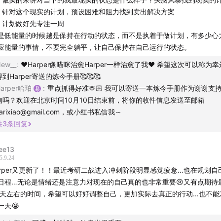
0%的计划失败是因为一开始的期待值就设高了：你是在用做计
、针对这个现实的计划，预设困难和阻力找到卖出解决方案
问题，还是用它掩盖对当下状态的失望？
、计划做好先专注一周
是低能量的时候越是保持在行动的状态，而不是执着于做计划，有多少心
旦能预测到生活状态的较大转变，就请提前部署自己的支持网
应能量的事情，不要完全躺平，让自己保持在自己运行的状态。
合这份
ew__
笔记+练习表
:
❤️Harper像喵咪治愈Harper一样治愈了我❤️ 希望这次可以称为
来听吧：
得到Harper寄送的炼今手册🥰🥰🥰
人生教练谈话，被我摸出了一套制定行动计划的可复制路径
Harper哈珀
:
重点抓得好准🫶🏻 我可以寄送一本炼今手册作为谢谢支
物吗？欢迎在北京时间10月10日结束前，将你的收件信息发送至邮箱
一步｜理清现状
sarixiao@gmail.com，或小红书私信我～
共
3
条回复
二步｜看见期待
ee13
5.9.24
外步骤：探索那个源自「匮乏」的内在声音
arper又更新了！！最近考研二战进入冲刺阶段明显感觉疲惫…也在规划自
日程…无论是情绪还是注意力对现在的自己真的也非常重要😢又有点期待
三步｜对齐现实
0天左右的时间，希望可以好好调整自己，更加实际去真正的行动…也不能
一天😭
四步｜预判阻力