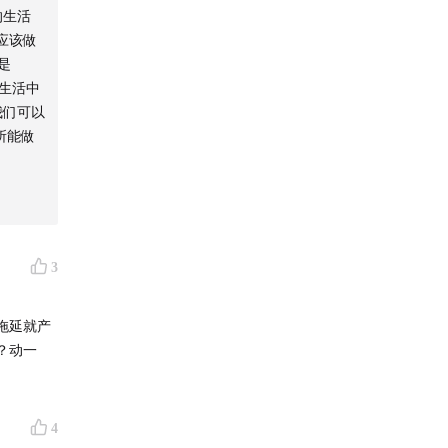
的生活
应该做
是
个生活中
我们可以
所能做
3
效能提升
，成长为
拖延就产
？动一
本科毕业，
女孩。家
4