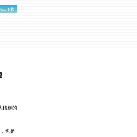
点击下载
望
从糟糕的
跳，也是