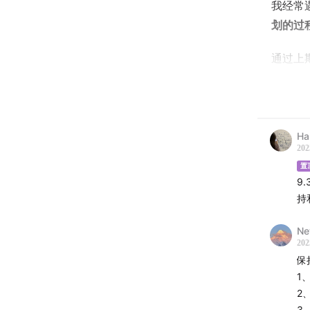
我经常
划的过
通过上
和能量
聊聊如
我从人
Ha
槛，循
202
置
👩🏻
9
持
📄本
Ne
202
📍时间
保
1
02:08
往
2
3