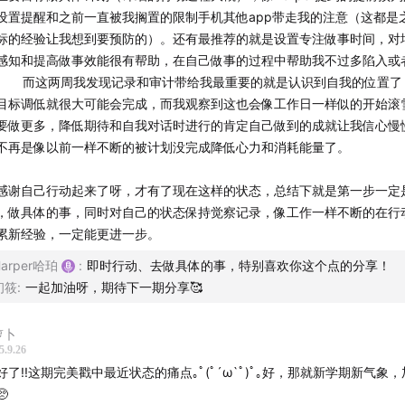
官网
专属优惠码：
HARPERSPACE15
设置提醒和之前一直被我搁置的限制手机其他app带走我的注意（这都是
标的经验让我想到要预防的）。还有最推荐的就是设置专注做事时间，对
感知和提高做事效能很有帮助，在自己做事的过程中帮助我不过多陷入或
。 而这两周我发现记录和审计带给我最重要的就是认识到自我的位置了
目标调低就很大可能会完成，而我观察到这也会像工作日一样似的开始滚
要做更多，降低期待和自我对话时进行的肯定自己做到的成就让我信心慢
不再是像以前一样不断的被计划没完成降低心力和消耗能量了。
感谢自己行动起来了呀，才有了现在这样的状态，总结下就是第一步一定
，做具体的事，同时对自己的状态保持觉察记录，像工作一样不断的在行
累新经验，一定能更进一步。
Harper哈珀
:
即时行动、去做具体的事，特别喜欢你这个点的分享！
初筱
:
一起加油呀，期待下一期分享🥰
l萝卜
5.9.26
好了!!这期完美戳中最近状态的痛点｡ﾟ(ﾟ´ω`ﾟ)ﾟ｡好，那就新学期新气象
