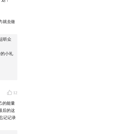
划解决行
力就去做
络！
幸运听众
持的小礼
12
己的能量
最后的这
忘记记录