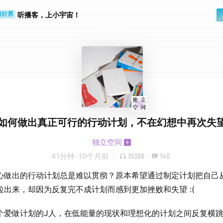
听播客，上小宇宙！
睛好累
个人
如何做出真正可行的行动计划，不在幻想中再次失
独立空间
41分钟
·
10个月前
15398
·
140
心做出的行动计划总是难以贯彻？原本希望通过制定计划把自己
拉出来，却因为反复完不成计划而感到更加挫败和失望 :(
个爱做计划的J人，在低能量的现状和理想化的计划之间反复横