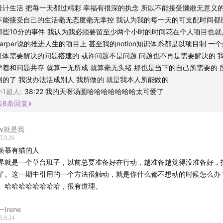
管家～
设计生活 把每一天都过精彩 幸福有很深的执念 所以不能接受懒散无意义
不能接受自己的生活毫无态度毫无掌控 我认为我的每一天的可支配时间都
♀️提到的往期单集：
那些10分的事件 我认为我必须要留至少两个小时的时间花在个人项目也就
harper说的推进人生的项目上 甚至我的notion知识体系都是以项目制 一
行动力！疏通4种情绪堵塞，让想法和行动对齐
具体需要解决的问题搭建的 或许问题不是问题 问题也不再是需要解决的 
学着和问题共存 就算一无所成 就算毫无头绪 那也是当下的自己所需要的 
看见圆满，本自具足
到的了 我没办法活成别人 我所做的 就是我本人所能做的
小1超人
:
38:22 我的天呀汤圆哈哈哈哈哈哈哈太可爱了
共
6
条回复
目：
w就是我
5.9.26
《独立空间》是一本关于「长大成人」的声音手册，关注人生设计、
羡慕有猫的人
健康。回归每月10、20、30号更新，带你解锁最好版本的自己
界就是一个草台班子，以前总要准备好在行动，越准备越觉得没准备好，
了。这一期中引用的一个方法很触动，就是你什么都不想动的时候怎么办
的大人。
。哈哈哈哈哈哈哈哈，很有道理。
‍🎓 我是Harper，一个22岁的独立内容创作者。刚从UBC心理学
Irene
独立和自由很执着的INFJ+水瓶座，也是个
18岁实现经济独立
的
5.9.24