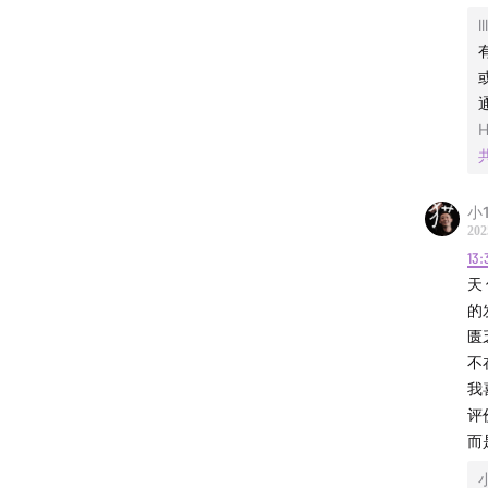
l
小
202
13:
天
的
匮
不
我
评
而