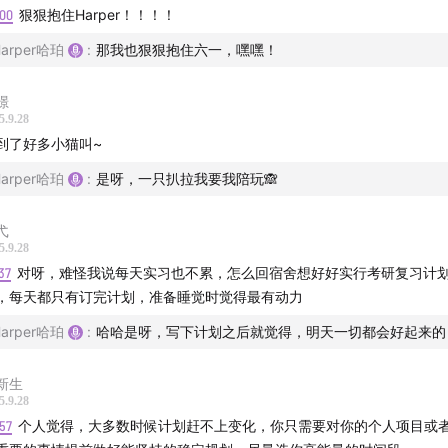
、顺德和温哥华。
:00
狠狠抱住Harper！！！！
Harper哈珀
:
那我也狠狠抱住六一，嘿嘿！
来信/商务合作请邮件联系：sarixiao@gmail.com
璟
红书：@
Harper哈珀
5.9.28
到了好多小猫叫~
："I Fly With You" by Franz Gordon
Harper哈珀
:
是呀，一只扒拉我要我陪玩🙈
弋
5.9.28
37
对呀，难怪我说每天实习也不累，怎么回宿舍想好好实行考研复习计
，每天都只有订完计划，准备睡觉时觉得最有动力
Harper哈珀
:
哈哈是呀，写下计划之后就觉得，明天一切都会好起来的
新生
5.9.28
57
个人觉得，大多数时候计划赶不上变化，你只需要对你的个人项目或