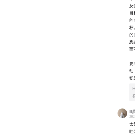
海外
及
目
的
标
的
想
而
要
动
积
ll
202
太
哇