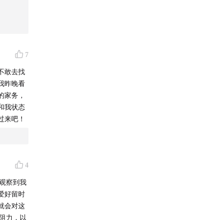
地让自己保
7
不敢去找
我昨晚看
的家务，
和我状态
过来吧！
本，我
。
4
25年
。观察到我
爱好留时
就会对这
判阻力，以