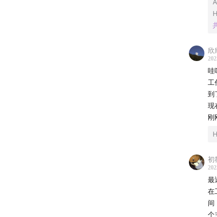
27:27
第
33:40
「
持运作
欣
202
哇
工
到
🧧听友
现
刚
「走出
无限回
初
我们将
202
底，每
最
在
小红
间
个