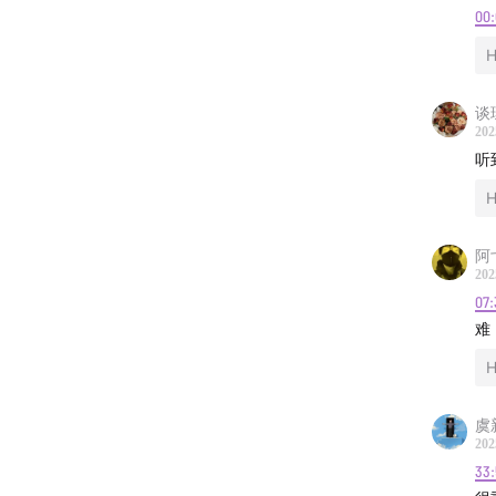
是青岛
00
📧 听友
谈
🍠 小
202
听
🎵本期音乐
阿
202
07:
难
虞
202
33: