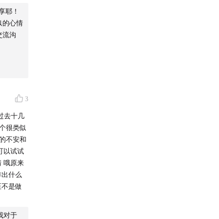
享耶！
似的心情
交流沟
3
过去十几
一个很类似
时的不安和
可以试试
 哦原来
作出什么
至不是做
我对于