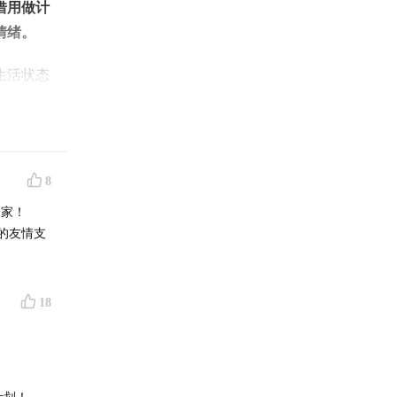
借用做计
情绪。
生活状态
第二部，
低行动门
8
管家！
S的友情支
18
计划！