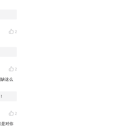
2
2
划缺这么
！
2
者是对你