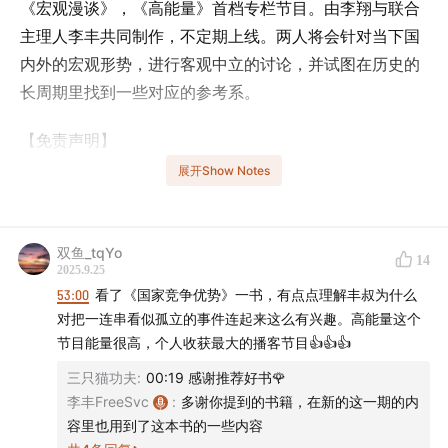
《宏观漫谈》，《高能量》首档专栏节目。由李翔与联合
主理人李丰共同制作，不定期上线。两人将会针对当下国
内外的宏观形势，进行客观中立的讨论，并试图在历史的
长周期里找到一些对应的参考系。
【免责声明】
展开Show Notes
本节目的所有内容并非旨在提供任何形式的建议，包括但
不限于投资、税收、会计或者法律上的建议。
双鱼_tqYo
14
【内容索引】
2025.9.25
53:00
看了《国家竞争优势》一书，有点点理解丰叔为什么
01:18
当地时间9月17日，美联储决定降息25个基点，基本
对把一连串看似孤立的事件连起来这么有兴趣。高能量这个
兑现了市场自4月以来的降息预期。
节目能量很高，个人收获最大的播客节目👍👍👍
三只猫功夫
:
00:19 感谢推荐好书🌹
02:47
当前，人民币汇率保持稳定，并对美元呈现升值。
李丰FreeSvc
:
多谢你提到的书籍，在新的这一期的内
这主要是因为市场对美元弱势预期的兑现、关税可能引发
容里也用到了这本书的一些内容
的美国货品通胀，以及美国服务业通胀等因素的叠加。