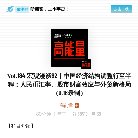
听播客，上小宇宙！
点击下载
散步时
通勤路上
Vol.184 宏观漫谈92｜中国经济结构调整行至半
程：人民币汇率、股市财富效应与外贸新格局
（9.18录制）
高能量
80分钟
·
1 年前
38517
·
58
【栏目介绍】