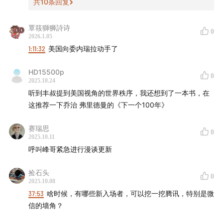
共
10
条回复
43:33
居民存款向投资理财的“搬家”过程变慢了吗？
覃筱獅狮詩诗
0
2026.1.05
47:44
如何看待中国8月的PPI和CPI数据？
1:11:32
美国向委内瑞拉动手了
49:17
根据我们的研究测算，资本市场增长传导至PPI的改
HD15500p
0
善，平均需要两个季度，而传导至社零的回暖，则需要两
2025.10.24
到三个季度。这意味着资本市场的好转会更快地传导至制
听到丰叔提到美国视角的世界秩序，我还想到了一本书，在
造业中游企业，随后才影响到消费端。那么，如何确定这
这推荐一下乔治 弗里德曼的《下一个100年》
一传导的起点？接下来的一个季度，我们能从数据侧看到
赛瑞思
0
这些变化吗？
2025.10.11
呼叫峰哥紧急进行漫谈更新
54:44
今年上半年，港股和A股市场中的科创、医疗板块经
历了大幅波动和上涨。下半年，资本市场的上涨是否会轮
捡石头
0
2025.10.08
动到其他板块？此外，寒武纪的高市值又会对市场产生什
37:53
啥时候，有哪些新入场者，可以挖一挖腾讯，特别是微
么影响？
信的墙角？
57:08