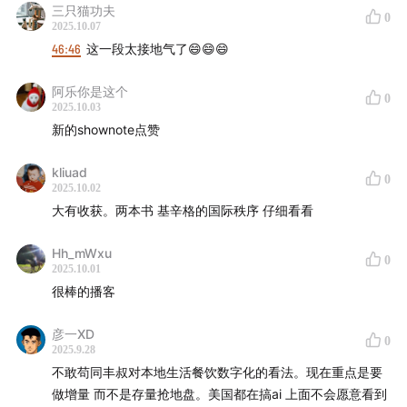
对一个国家来说，它会希望像寒武纪这样的企业单
三只猫功夫
0
家市值达到一万亿，还是更倾向能够涌现出十个类似寒武
2025.10.07
46:46
这一段太接地气了😄😄😄
纪的企业？
阿乐你是这个
1:01:04
2025上半年，中国重点50城租售比上升至
0
2025.10.03
2.08%，这一比例已高于10年期中国国债大约1.8%的收益
新的shownote点赞
率。
kliuad
0
1:04:54
过去两年半，房地产市场的需求受到了一定程度的
2025.10.02
大有收获。两本书 基辛格的国际秩序 仔细看看
抑制。那么，这部分被抑制的需求大概在什么时候能够得
到释放？
Hh_mWxu
0
2025.10.01
1:05:34
哪些因素推动了近期黄金价格的上涨？
很棒的播客
1:07:15
根据我们的研究，在过往几次由资本市场上涨驱动
彦一XD
0
的社零增长案例中，金银珠宝类通常是率先上涨的品类。
2025.9.28
不敢苟同丰叔对本地生活餐饮数字化的看法。现在重点是要
做增量 而不是存量抢地盘。美国都在搞ai 上面不会愿意看到
1:09:37
如何看待最近美国跟委内瑞拉的关系？