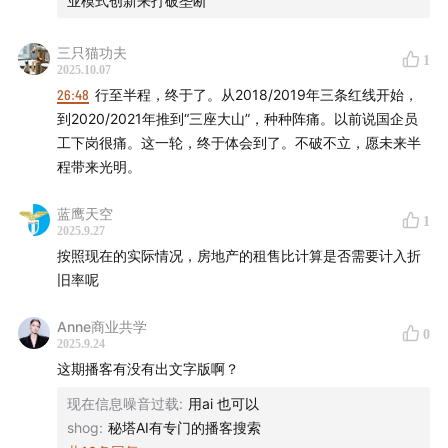
业模式创新来打破垄断
31:23
随着中国服务业数字化的提速，打车、外卖、快递
三只猫功夫
1
等行业在吸纳就业方面发挥了重要作用。
2025.10.07
26:48
行至半程，终于了。从2018/2019年三条红线开始，
33:49
在超大型或分散的行业中，单一环节的垄断容易抑
到2020/2021年推到“三座大山”，种种阵痛。以前说国企员
制上下游产业的发展。当某些头部企业占据市场份额超过
工下岗很痛。这一轮，终于体会到了。不破不立，愿未来半
50%时，可能会出现一些因素来打破这种垄断格局。
程带来光明。
蓝鹰天空
36:36
随着中国数字化基础设施的完善以及企业运营者数
1
2025.9.27
字化意识的提升，预计会有更多平台加入生活服务业务的
按照现在的实际情况，房地产的租售比计算是否需要计入折
竞争。因为供需两端的数字化教育过程已经基本完成，对
旧率呢
于能够提供数字化流量的平台而言，它们只需进行简单的
对接即可。
Anne商业共学
0
2025.9.24
这期播客有没有出文字版啊？
41:51
央行发布的8月中国金融数据显示，住户存款同比少
增6000亿元，而非银金融机构存款同比多增5500亿元。
现在信息噪音过载
:
用ai 也可以
shog
:
秘塔AI有专门的播客搜索
这两个数据或许能解释此前热议的“存款搬家”现象。