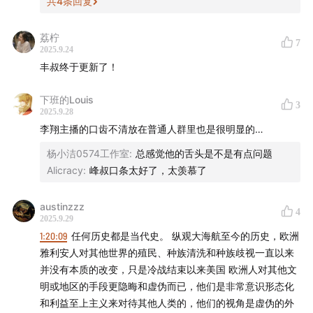
共
4
条回复
05:57
尽管市场对人民币汇率存在升值预期，但明年人民
荔柠
7
币大幅升值的可能性或许并不大。
2025.9.24
丰叔终于更新了！
09:04
今年8月中国进出口数据中，对美出口同比下降
下班的Louis
33.1%，与此同时，中国整体出口总额却实现了4.8%的同
3
2025.9.28
比增长。如何理解这一组看似矛盾的数据？
李翔主播的口齿不清放在普通人群里也是很明显的…
杨小洁0574工作室
:
总感觉他的舌头是不是有点问题
12:22
2024年，中国出口贸易中高技术产品占比18.2%，
Alicracy
:
峰叔口条太好了，太羡慕了
今年上半年同比增长9.2%。由于高技术附加值产品对汇率
波动的敏感性相对较低，其在出口中的占比持续提升不仅
austinzzz
4
有助于巩固人民币汇率的升值预期，还能增强人民币对其
2025.9.29
他国家的购买力，保持中国外贸的竞争力。
1:20:09
任何历史都是当代史。 纵观大海航至今的历史，欧洲
雅利安人对其他世界的殖民、种族清洗和种族歧视一直以来
13:59
这两件事，叠加与中国开展本币互换的国家数量和互
并没有本质的改变，只是冷战结束以来美国 欧洲人对其他文
明或地区的手段更隐晦和虚伪而已，他们是非常意识形态化
换规模的持续扩大，都有助于中国的国际贸易结构调整。
和利益至上主义来对待其他人类的，他们的视角是虚伪的外