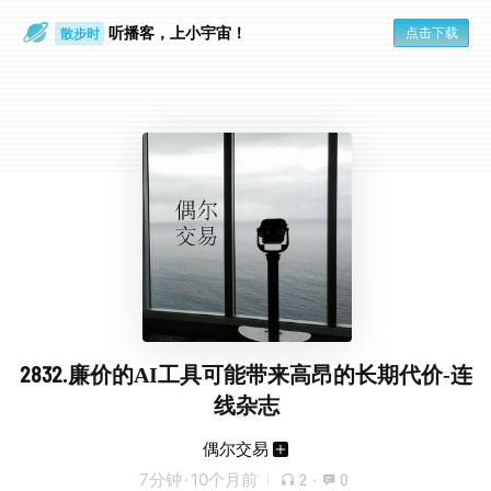
听播客，上小宇宙！
点击下载
散步时
通勤路上
2832.廉价的AI工具可能带来高昂的长期代价-连
线杂志
偶尔交易
7分钟
·
10个月前
2
·
0