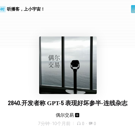
听播客，上小宇宙！
步时
勤路上
2840.开发者称 GPT-5 表现好坏参半-连线杂志
偶尔交易
7分钟
·
10个月前
0
·
0