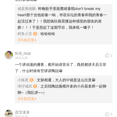
【
00:00
】：王菲-我和我的祖国
咸蛋黄桃酥
:
昨晚歌手里面窦靖童唱don't break my
【
03:16
】：王菲：跨时代的音乐与时尚ICON
heart那个吉他前奏一响，华语乐坛的青春和我的青春一
起活过来了！！我想疯狂摇晃懂这种感觉的朋友的肩
膀！！！于是想起了这期节目，我来吼一嗓子！
鳄鱼小宝
:
哈哈哈哈
【
06:33
】：王菲年少的音乐成长经历：加入银河少年艺术
共
5
条回复
团、在央视独唱表演……
阿系_1hQi
2
2025.9.28
一个讲动漫的播客，都开始讲音乐了，既然都讲天后王菲
了，什么时候有空讲讲陶喆😁
小狐君
:
文脉相通，大人的🩷就是这么任意😁
津仔城武
:
之后找陶喆脸模许多的小兵器老师一起聊
聊~（我乱讲~~）
共
5
条回复
霡霂潇潇
3
2025.9.28