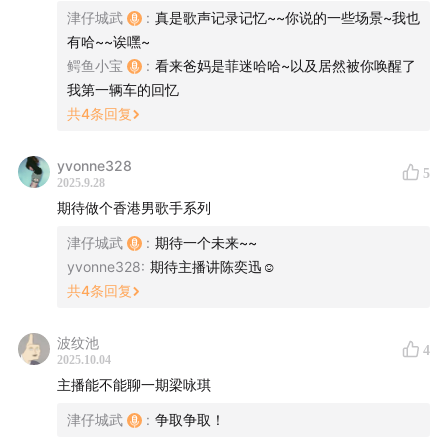
津仔城武
:
真是歌声记录记忆~~你说的一些场景~我也
有哈~~诶嘿~
鳄鱼小宝
:
看来爸妈是菲迷哈哈~以及居然被你唤醒了
我第一辆车的回忆
共
4
条回复
yvonne328
5
2025.9.28
期待做个香港男歌手系列
与此同时，这也是一次带着时光温度的回望——既有与她
津仔城武
:
期待一个未来~~
歌声缠绕的青春记忆，也有被她音乐刻印的时代轨迹。
yvonne328
:
期待主播讲陈奕迅☺️
共
4
条回复
重温王菲，也是在重温我们的成长，以及家国变迁的片
段。
波纹池
4
2025.10.04
所以，无论你正在家中休息，还是在旅途中奔波，都希望
主播能不能聊一期梁咏琪
这期节目，能为你带来一段愉悦的聆听时光。
津仔城武
:
争取争取！