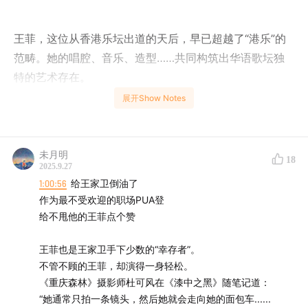
王菲，这位从香港乐坛出道的天后，早已超越了“港乐”的
范畴。她的唱腔、音乐、造型……共同构筑出华语歌坛独
特的艺术存在。
展开Show Notes
未月明
18
2025.9.27
1:00:56
给王家卫倒油了
作为最不受欢迎的职场PUA登
给不甩他的王菲点个赞
王菲也是王家卫手下少数的“幸存者”。
不管不顾的王菲，却演得一身轻松。
《重庆森林》摄影师杜可风在《漆中之黑》随笔记道：
“她通常只拍一条镜头，然后她就会走向她的面包车......