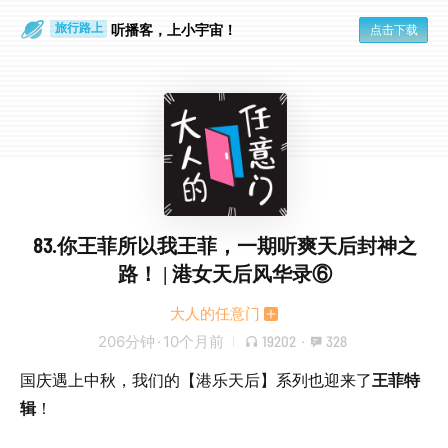
一个人
旅行路上
听播客，上小宇宙！
点击下载
83.你王菲所以我王菲，一期听爽天后封神之
路！ | 港女天后风华录⑥
大人的任意门
206分钟
·
10个月前
19202
·
328
国庆遇上中秋，我们的【港乐天后】系列也迎来了
王菲特
辑
！