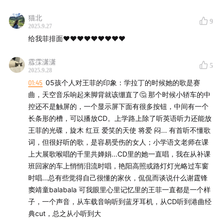
她的时尚态度、银幕形象与情感故事……
猫北
9
2025.9.27
选歌过程更是充满甜蜜的纠结，从经典到私藏，每首割爱
给我菲排面❤️❤️❤️❤️❤️❤️❤️❤️❤️
都让我们倍感遗憾。
霡霂潇潇
5
（毕竟菲姐的金曲实在太多，三天三夜也讲不完！）。
2025.9.28
01:45
05孩个人对王菲的印象：学拉丁的时候她的歌是赛
曲，天空音乐响起来脚背就该绷直了🤔 那个时候小轿车的中
控还不是触屏的，一个显示屏下面有很多按钮，中间有一个
长条形的槽，可以播放CD。上学路上除了听英语听力还能放
王菲的光碟，旋木 红豆 爱笑的天使 将爱 闷... 有首听不懂歌
词，但很好听的歌，是容易受伤的女人；小学语文老师在课
上大展歌喉唱的千里共婵娟...CD里的她一直唱，我在从补课
班回家的车上悄悄泪流时唱，艳阳高照或路灯灯光略过车窗
时唱...总有些觉得自己很懂的家伙，侃侃而谈说什么谢霆锋
窦靖童balabala 可我眼里心里记忆里的王菲一直都是一个样
子，一个声音，从车载音响听到蓝牙耳机，从CD听到港曲经
典cut，总之从小听到大