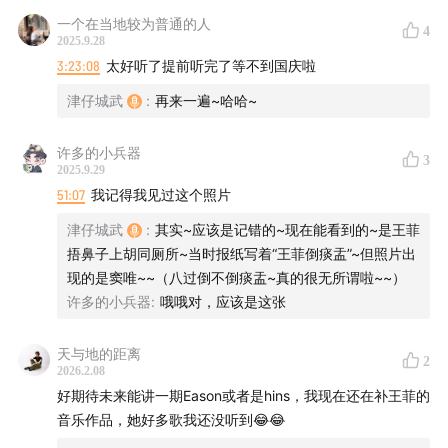
一个在当地较为普通的人
4
2025.9.28
3:23:08
太好听了提前听完了等不到国庆啦
津仔城武
:
再来一遍~哈哈~
许多的小兵器
3
2025.9.29
51:07
我记得我见过这个照片
津仔城武
:
其实~应该是记错的~现在能看到的~是王菲
捂鼻子上胡同厕所~当时报纸写着“王菲倒痰盂”~但照片出
现的是窦唯~~（八过倒不倒痰盂~真的很无所谓啦~~）
许多的小兵器
:
哦哦对，应该是这张
天与地的距离
2
2026.2.08
好期待未来能讲一期Eason或者是hins，我现在还在补王菲的
音乐作品，她好多歌我还没听到😂😂
【港乐天后】相关单集：