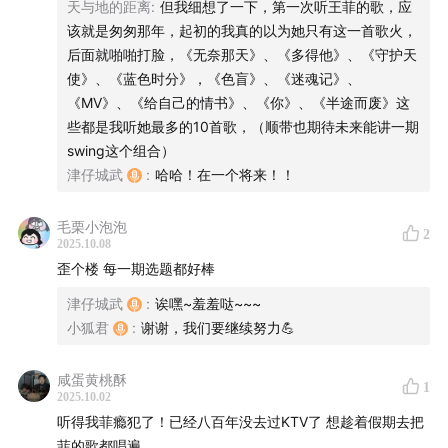
天与地的距离
:
但我细想了一下，第一次听王菲的歌，应
56.港女天后风华录①：从夜总会到春晚，香江初代真“浪
该就是匆匆那年，起初的我真的以为她只有这一首歌火，
姐”！feat.徐小兔
后面就啪啪打脸，《无奈那天》、《多得他》、《守护天
使》、《蓝色时分》，《色盲》、《迷魂记》、
61.梅艳芳悖论：最飒的江湖大姐，最痛的女人花 | 港女天
《MV》、《给自己的情书》、《你》、《半途而废》这
后风华录②
些都是我听她最多的10首歌，（顺带也期待未来能讲一期
swing这个组合）
66.毕业季必听《千千阙歌》与《人生何处不相逢》背后的
津仔城武
:
哈哈！在一个将来！！
离别哲学与港乐体温 | 港女天后风华录③
毛栗小泡泡
2
2025.10.08
67.费翔的初恋，贾樟柯的时代回响，她在港乐江湖潇洒走
歪个楼 每一期选题都好棒
一回！| 港女天后风华录④
津仔城武
:
诶嘿~羞羞哒~~~
81.林忆莲：永不停止的歌者，唱尽痴情却活成铿锵玫瑰 |
小狐君
:
谢谢，我们要继续努力💪
港女天后风华录⑤
咸蛋黄桃酥
1
2025.10.02
⏰时间轴:
听得我菲瘾犯了！已经八百年没去过KTV了 想趁着假期去把
菲的歌都唱遍