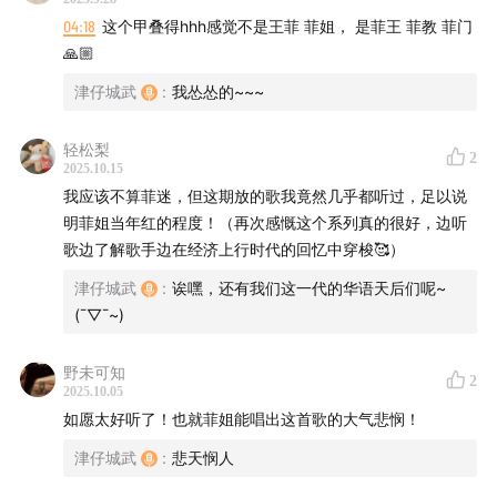
04:18
这个甲叠得hhh感觉不是王菲 菲姐， 是菲王 菲教 菲门
🙏🏼
津仔城武
:
我怂怂的~~~
轻松梨
2
2025.10.15
我应该不算菲迷，但这期放的歌我竟然几乎都听过，足以说
明菲姐当年红的程度！（再次感慨这个系列真的很好，边听
歌边了解歌手边在经济上行时代的回忆中穿梭🥰）
津仔城武
:
诶嘿，还有我们这一代的华语天后们呢~
【
08:21
】：王菲-大海啊故乡
(¯▽¯~)
【
09:05
】：15岁被唱片公司相中出翻唱唱片~模仿偶像邓
野未可知
丽君
2
2025.10.05
如愿太好听了！也就菲姐能唱出这首歌的大气悲悯！
津仔城武
:
悲天悯人
【
12:53
】：王菲-又见炊烟