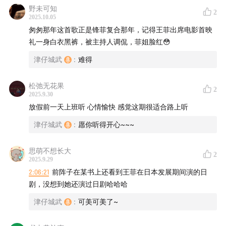
野未可知
2
2025.10.05
匆匆那年这首歌正是锋菲复合那年，记得王菲出席电影首映
礼一身白衣黑裤，被主持人调侃，菲姐脸红😳
津仔城武
:
难得
松弛无花果
2
2025.9.30
放假前一天上班听 心情愉快 感觉这期很适合路上听
津仔城武
:
愿你听得开心~~~
思萌不想长大
2
2025.9.29
2:06:21
前阵子在某书上还看到王菲在日本发展期间演的日
剧，没想到她还演过日剧哈哈哈
津仔城武
:
可美可美了~