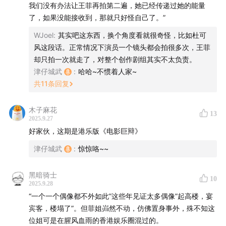
我们没有办法让王菲再拍第二遍，她已经传递过她的能量
了，如果没能接收到，那就只好怪自己了。”
WJoel
:
其实吧这东西，换个角度看就很奇怪，比如杜可
风这段话。正常情况下演员一个镜头都会拍很多次，王菲
却只拍一次就走了，对整个创作剧组其实不太负责。
津仔城武
:
哈哈~不惯着人家~
共
11
条回复
木子麻花
13
2025.9.27
在无数乐迷心中，她不仅是一位歌手，更是一个文化符
好家伙，这期是港乐版《电影巨辩》
号、一种精神信仰。
津仔城武
:
惊惊咯~~
关于王菲，可聊的实在太多。本期节目，我们依然从音乐
黑暗骑士
这条主线出发，回溯她的成长轨迹：从年少加入银河少年
10
2025.9.28
合唱团、14岁初登央视独唱，到15岁模仿邓丽君初试啼
“一个一个偶像都不外如此”这些年见证太多偶像”起高楼，宴
声；从只身闯荡香港，经历“王菲→王靖雯→王菲”的姓名
宾客，楼塌了”。但菲姐岿然不动，仿佛置身事外，殊不知这
轮回，再到一步步封神，唱红无数金曲。节目中也会穿插
位姐可是在腥风血雨的香港娱乐圈混过的。