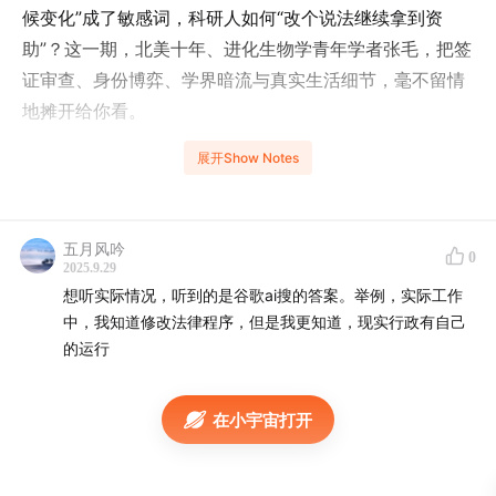
候变化”成了敏感词，科研人如何“改个说法继续拿到资
助”？这一期，北美十年、进化生物学青年学者张毛，把签
证审查、身份博弈、学界暗流与真实生活细节，毫不留情
地摊开给你看。
展开Show Notes
除了收听我们的节目，也请下载 SmallWOD APP，来和
张毛 聊聊吧！
时间轴
五月风吟
00:15
自我介绍：在美8年、加2年，进化生物学做faculty
0
2025.9.29
02:04
学术界的工作签证现状与感受
想听实际情况，听到的是谷歌ai搜的答案。举例，实际工作
02:42
H-1B抽签之痛：身边案例与“十年焦虑”
中，我知道修改法律程序，但是我更知道，现实行政有自己
04:09
的运行
“婚绿”与配额现实：为何中国、印度是地狱级
05:08
STEM OPT三年与抽签概率的窗口
06:37
收紧风向与政策博弈：政府表态vs.实际落地
在小宇宙打开
08:20
“该扩还是该收？”马斯克与保护本土之争
08:46
规则能否真收紧？涉及国会程序