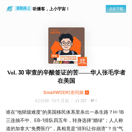
散步时
通勤路上
听播客，上小宇宙！
点击下载
Vol. 30 审查的辛酸签证的苦——华人张毛学者
在美国
SmallWOD时差同频
42分钟
·
10个月前
297
·
1
谁在“地狱级难度”的美国移民体系里杀出一条生路？H-1B
三连抽不中、EB-1排队四五年，转身选择“婚绿”；人人称
道的加拿大“免费医疗”，真相竟是“排到让你崩溃”？当“气