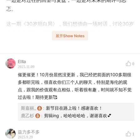
一边是对过往的回望与复盘，一边是对未来的期许与忐
忑。
这一期《30岁坦白局》，我们想借由一场对话，讨论30岁
背后关于成长、选择与自我认知的深层命题。
展开Show Notes
30岁的“坦白”，不再是年少时的意气风发，而是历经岁月
沉淀后的清醒：我们开始承认，努力未必有立竿见影的回
EIlla
0
报，接纳遗憾无法弥补，放下对“完美人生”的执念，与自
2025.11.09
己和解。
催更催更！10月份居然没更新，我已经把前面的100多期很
多都听完啦，很喜欢你们三个人的聊天，特别是海伦的观
30岁不是终点，而是一个“向内探索”的新起点——当我们
点，跟我的价值观有点相似，听着很有趣，时间就不知不觉
敢于直面自己的脆弱与不完美，敢于在时光里沉淀出属于
过去啦！期待更新🥰
自己的节奏，才算真正读懂了成长的意义。
斯嘉丽_
:
新节目在路上啦！感谢喜欢！
鹿乙杉
:
剪辑ing，哈哈哈哈哈，谢谢喜欢💕
如果你正站在30岁的路口，或在即将抵达这个节点的途中
徘徊迷茫，不妨来听听。
益力多不多
1
2025.9.29